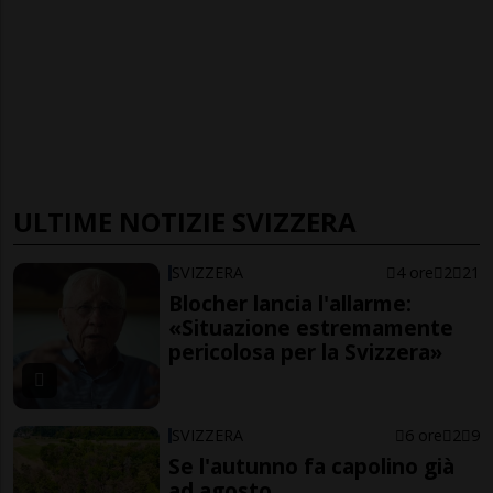
ULTIME NOTIZIE SVIZZERA
SVIZZERA
4 ore
2
21
Blocher lancia l'allarme:
«Situazione estremamente
pericolosa per la Svizzera»
SVIZZERA
6 ore
2
9
Se l'autunno fa capolino già
ad agosto