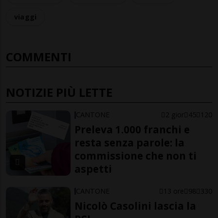
viaggi
COMMENTI
NOTIZIE PIÙ LETTE
CANTONE
2 gior
45
120
Preleva 1.000 franchi e
resta senza parole: la
commissione che non ti
aspetti
CANTONE
13 ore
98
330
Nicolò Casolini lascia la