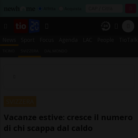
Affitta
Acquista
News
Sport
Focus
Agenda
LAC
People
TioTalk
TICINO
SVIZZERA
DAL MONDO
SVIZZERA
Vacanze estive: cresce il numero
di chi scappa dal caldo