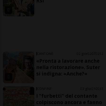
RSI
CANTONE
2 gior
207
212
«Pronta a lavorare anche
nella ristorazione». Suter
si indigna: «Anche?»
CONFINE
2 gior
10
37
I "furbetti" del contante
colpiscono ancora e fanno