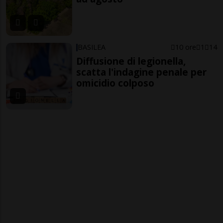
BASILEA
10 ore
1
14
Diffusione di legionella,
scatta l'indagine penale per
omicidio colposo