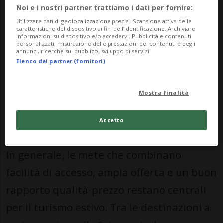
Noi e i nostri partner trattiamo i dati per fornire:
destinazioni legate al tempo libero e
Utilizzare dati di geolocalizzazione precisi. Scansione attiva delle
caratteristiche del dispositivo ai fini dell’identificazione. Archiviare
all’avventura come Europa-Park. Nella
informazioni su dispositivo e/o accedervi. Pubblicità e contenuti
personalizzati, misurazione delle prestazioni dei contenuti e degli
Svizzera romanda, invece, la domanda si
annunci, ricerche sul pubblico, sviluppo di servizi.
Elenco dei partner (fornitori)
concentra maggiormente su soggiorni all
inclusive e su destinazioni balneari come
Mostra finalità
Tunisia e Turchia.
Accetto
Mediterraneo mon amour
In generale, le mete che combinano
facilità di accesso, ampia offerta e un buon
rapporto qualità-prezzo restano centrali
per il turismo estivo. Tra le destinazioni a