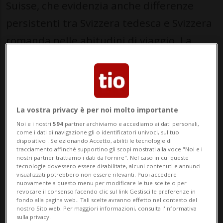
Suisse, che evidenzia anche differenze
persistenti tra Svizzera tedesca e Svizzera
romanda nelle abitudini di viaggio. La
Svizzera italiana non è stata presa in
considerazione in questa rilevazione.
Il mare continua ad attrarre
La vostra privacy è per noi molto importante
Per la prossima stagione estiva, le
Noi e i nostri
594
partner archiviamo e accediamo ai dati personali,
come i dati di navigazione gli o identificatori univoci, sul tuo
classiche vacanze balneari continuano a
dispositivo . Selezionando Accetto, abiliti le tecnologie di
tracciamento affinché supportino gli scopi mostrati alla voce "Noi e i
dominare. Spagna e Grecia restano ai
nostri partner trattiamo i dati da fornire". Nel caso in cui queste
tecnologie dovessero essere disabilitate, alcuni contenuti e annunci
vertici delle preferenze a livello nazionale.
visualizzati potrebbero non essere rilevanti. Puoi accedere
nuovamente a questo menu per modificare le tue scelte o per
Tuttavia, emergono chiare differenze
revocare il consenso facendo clic sul link Gestisci le preferenze in
fondo alla pagina web.. Tali scelte avranno effetto nel contesto del
regionali: nella Svizzera tedesca, accanto
nostro Sito web. Per maggiori informazioni, consulta l'Informativa
sulla privacy.
alle mete mediterranee, si distinguono