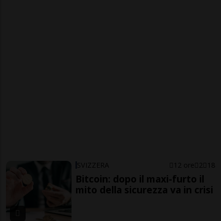
SVIZZERA
12 ore
2
18
Bitcoin: dopo il maxi-furto il
mito della sicurezza va in crisi