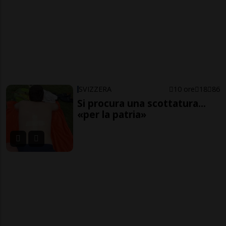
SVIZZERA
10 ore
18
86
Si procura una scottatura...
«per la patria»