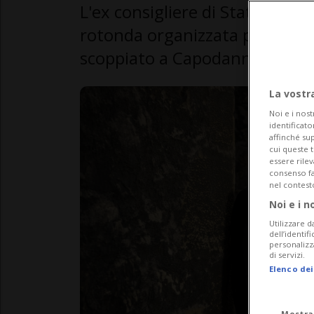
L'ex consigliere di Stato neoca
rotonda organizzata per affro
scoppiato a Capodanno
La vostr
Noi e i nost
identificato
affinché sup
cui queste 
essere rile
consenso fac
nel contest
Noi e i n
Utilizzare d
dell’identif
personalizz
di servizi.
Elenco dei
Mostra