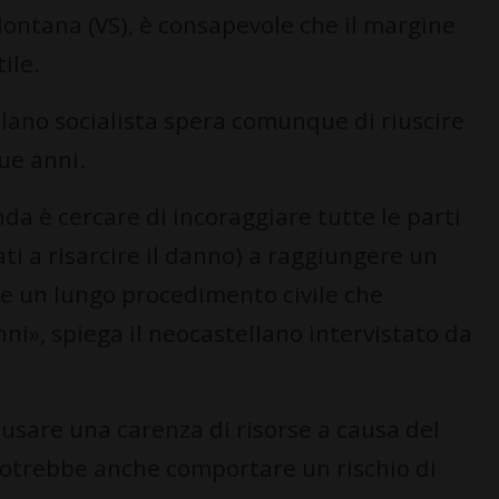
ntana (VS), è consapevole che il margine
ile.
llano socialista spera comunque di riuscire
ue anni.
nda è cercare di incoraggiare tutte le parti
ati a risarcire il danno) a raggiungere un
re un lungo procedimento civile che
ni», spiega il neocastellano intervistato da
causare una carenza di risorse a causa del
potrebbe anche comportare un rischio di