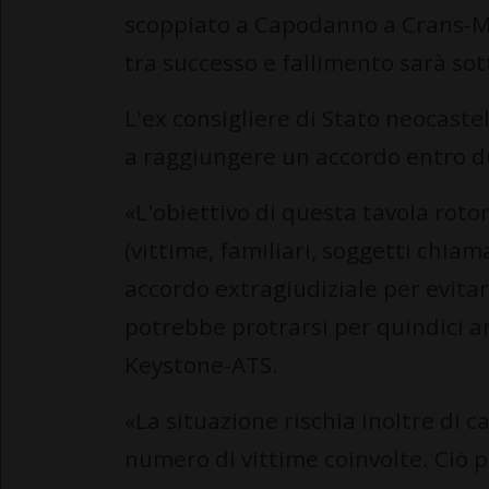
scoppiato a Capodanno a Crans-Mo
tra successo e fallimento sarà sott
L'ex consigliere di Stato neocaste
a raggiungere un accordo entro d
«L'obiettivo di questa tavola roto
(vittime, familiari, soggetti chiam
accordo extragiudiziale per evita
potrebbe protrarsi per quindici an
Keystone-ATS.
«La situazione rischia inoltre di 
numero di vittime coinvolte. Ciò 