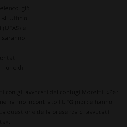
 elenco, già
 «L'Ufficio
i (UFAS) e
) saranno i
entati
comune di
 con gli avvocati dei coniugi Moretti. «Per
ime hanno incontrato l'UFG (ndr: e hanno
 La questione della presenza di avvocati
ta».