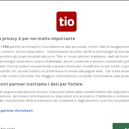
stellano socialista è a capo della tavola
ntare le conseguenze dell'incendio
a privacy è per noi molto importante
ri
594
partner archiviamo e accediamo ai dati personali, come i dati di navigazione 
ri univoci, sul tuo dispositivo . Selezionando Accetto, abiliti le tecnologie di tracc
portino gli scopi mostrati alla voce "Noi e i nostri partner trattiamo i dati da fornir
tecnologie dovessero essere disabilitate, alcuni contenuti e annunci visualizzati 
vanti. Puoi accedere nuovamente a questo menu per modificare le tue scelte o per
endo clic sul link Gestisci le preferenze in fondo alla pagina web.. Tali scelte avr
o del nostro Sito web. Per maggiori informazioni, consulta l'Informativa sulla priva
ostri partner trattiamo i dati per fornire:
ati di geolocalizzazione precisi. Scansione attiva delle caratteristiche del dispositivo 
icazione. Archiviare informazioni su dispositivo e/o accedervi. Pubblicità e contenu
ati, misurazione delle prestazioni dei contenuti e degli annunci, ricerche sul pubbl
 partner (fornitori)
 finalità
Ac