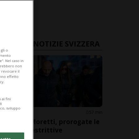
ULTIME NOTIZIE SVIZZERA
gli o
iamento
e". Nel caso in
potrebbero non
 revocare il
anno effetto
cy.
ai fini
ti
ico, sviluppo
VALLESE
57 min
Coniugi Moretti, prorogate le
misure restrittive
cetto