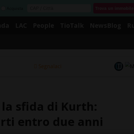
Acquista
nda
LAC
People
TioTalk
NewsBlog
R
Segnalaci
a sfida di Kurth:
rti entro due anni