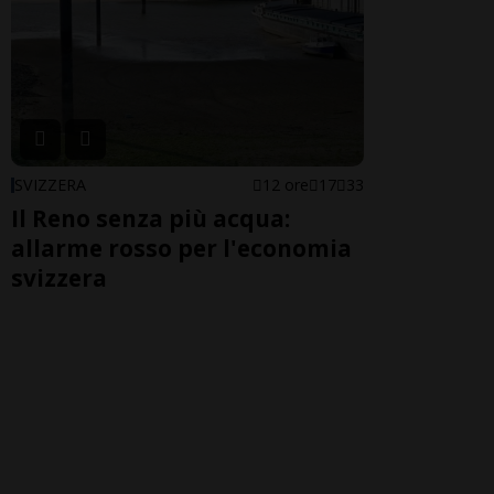
SVIZZERA
12 ore
17
33
Il Reno senza più acqua:
allarme rosso per l'economia
svizzera