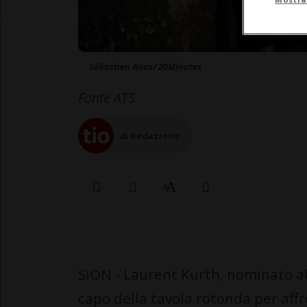
Sébastien Anex/ 20Minutes
Fonte ATS
di Redazione
SION - Laurent Kurth, nominato all
capo della tavola rotonda per aff