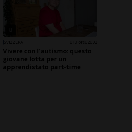
SVIZZERA
13 ore
2
32
Vivere con l'autismo: questo
giovane lotta per un
apprendistato part-time