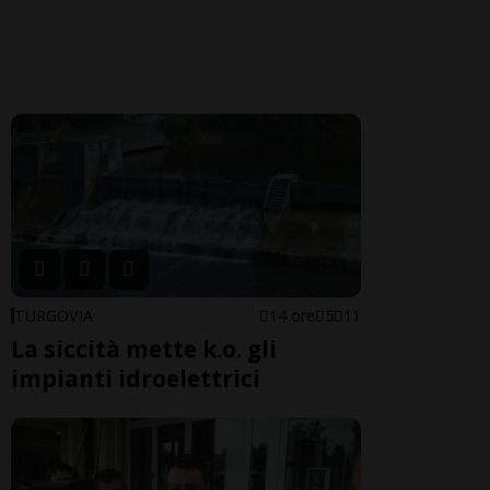
TURGOVIA
14 ore
5
11
La siccità mette k.o. gli
impianti idroelettrici