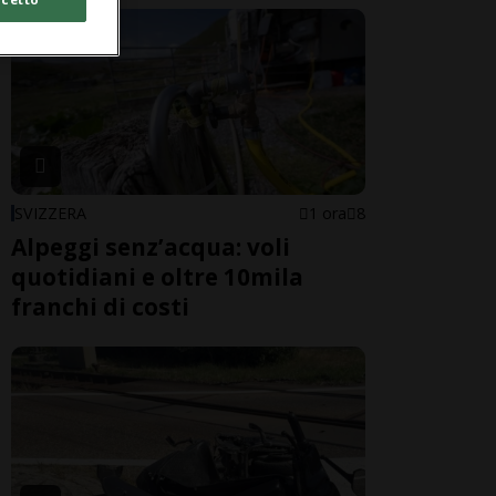
SVIZZERA
1 ora
8
Alpeggi senz’acqua: voli
quotidiani e oltre 10mila
franchi di costi