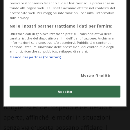
revocare il consenso facendo clic sul link Gestisci le preferenze in
adulti istituirà una rappresentanza legale
fondo alla pagina web.. Tali scelte avranno effetto nel contesto del
nostro Sito web. Per maggiori informazioni, consulta l'Informativa
per la bambina e provvederà a una
sulla privacy.
sistemazione, ha comunicato lunedì il
Noi e i nostri partner trattiamo i dati per fornire:
Utilizzare dati di geolocalizzazione precisi. Scansione attiva delle
Cantone di Basilea Città. Le autorità non
caratteristiche del dispositivo ai fini dell’identificazione. Archiviare
informazioni su dispositivo e/o accedervi. Pubblicità e contenuti
hanno fornito ulteriori informazioni per
personalizzati, misurazione delle prestazioni dei contenuti e degli
annunci, ricerche sul pubblico, sviluppo di servizi.
proteggere madre e figlia.
Elenco dei partner (fornitori)
Si tratta del quinto bambino che finora è
Mostra finalità
stato deposto in questa Babyfenster.
Accetto
L'ultimo caso risale al 2023. Dal 2015 la
Babyfenster dell'ospedale Bethesda è
aperta, affinché le madri in situazioni
senza via d'uscita possano affidare il