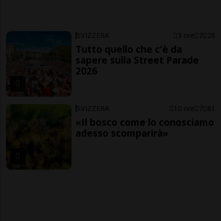
SVIZZERA
3 ore
7
28
Tutto quello che c'è da
sapere sulla Street Parade
2026
SVIZZERA
10 ore
7
81
«Il bosco come lo conosciamo
adesso scomparirà»