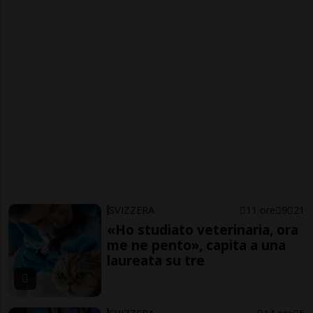
SVIZZERA
11 ore
9
21
«Ho studiato veterinaria, ora
me ne pento», capita a una
laureata su tre