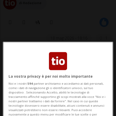
di Redazione
18 mag 2026 - 18:16
1
BASILEA - Lunedì a Basilea una bambina è
stata deposta nella Babyfenster
dell'ospedale Bethesda. La piccola,
La vostra privacy è per noi molto importante
secondo le circostanze, è in buone
Noi e i nostri
594
partner archiviamo e accediamo ai dati personali,
come i dati di navigazione gli o identificatori univoci, sul tuo
condizioni. Rimarrà ora in ospedale per
dispositivo . Selezionando Accetto, abiliti le tecnologie di
tracciamento affinché supportino gli scopi mostrati alla voce "Noi e i
accertamenti medici.
nostri partner trattiamo i dati da fornire". Nel caso in cui queste
tecnologie dovessero essere disabilitate, alcuni contenuti e annunci
visualizzati potrebbero non essere rilevanti. Puoi accedere
L'Autorità di protezione dei minori e degli
nuovamente a questo menu per modificare le tue scelte o per