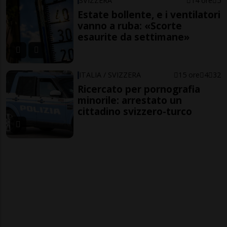
SVIZZERA
14 ore
5
Estate bollente, e i ventilatori
vanno a ruba: «Scorte
esaurite da settimane»
ITALIA / SVIZZERA
15 ore
4
32
Ricercato per pornografia
minorile: arrestato un
cittadino svizzero-turco