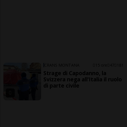
CRANS MONTANA
15 ore
47
181
Strage di Capodanno, la
Svizzera nega all’Italia il ruolo
di parte civile