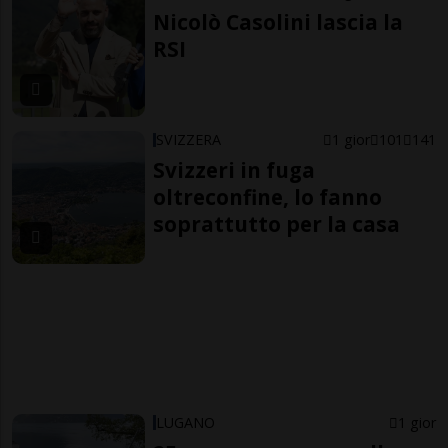
Nicolò Casolini lascia la
RSI
SVIZZERA
1 gior
101
141
Svizzeri in fuga
oltreconfine, lo fanno
soprattutto per la casa
LUGANO
1 gior