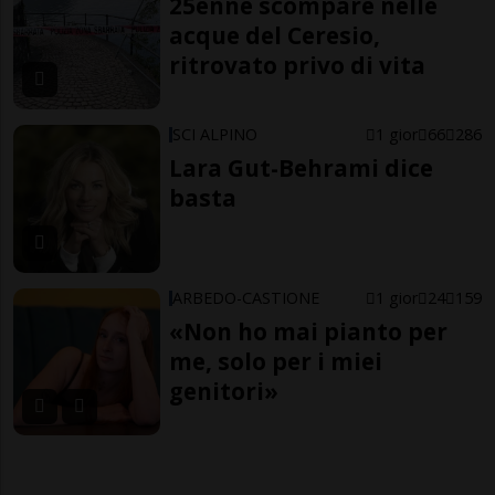
25enne scompare nelle
acque del Ceresio,
ritrovato privo di vita
SCI ALPINO
1 gior
66
286
Lara Gut-Behrami dice
basta
ARBEDO-CASTIONE
1 gior
24
159
«Non ho mai pianto per
me, solo per i miei
genitori»