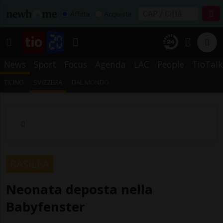
Affitta
Acquista
News
Sport
Focus
Agenda
LAC
People
TioTalk
TICINO
SVIZZERA
DAL MONDO
BASILEA
Neonata deposta nella
Babyfenster