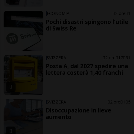
ECONOMIA
2 ore
1
Pochi disastri spingono l'utile
di Swiss Re
SVIZZERA
2 ore
17
91
Posta A, dal 2027 spedire una
lettera costerà 1,40 franchi
SVIZZERA
2 ore
1
5
Disoccupazione in lieve
aumento