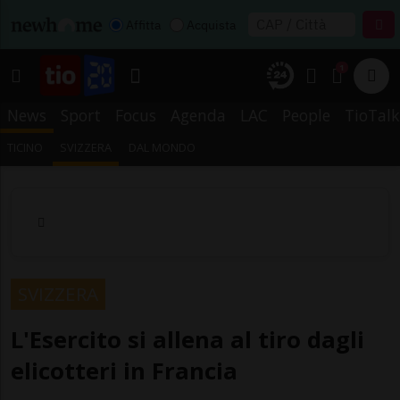
Affitta
Acquista
1
News
Sport
Focus
Agenda
LAC
People
TioTalk
TICINO
SVIZZERA
DAL MONDO
SVIZZERA
L'Esercito si allena al tiro dagli
elicotteri in Francia