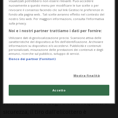
svolgono all'estero a causa delle limitate
visualizzati potrebbero non essere rilevanti. Puoi accedere
nuovamente a questo menu per modificare le tue scelte o per
possibilità sul territorio nazionale e per
revocare il consenso facendo clic sul link Gestisci le preferenze in
fondo alla pagina web.. Tali scelte avranno effetto nel contesto del
rafforzare la cooperazione internazionale,
nostro Sito web. Per maggiori informazioni, consulta l'Informativa
sulla privacy.
si legge in una nota odierna del
Noi e i nostri partner trattiamo i dati per fornire:
Dipartimento federale della difesa
Utilizzare dati di geolocalizzazione precisi. Scansione attiva delle
caratteristiche del dispositivo ai fini dell’identificazione. Archiviare
(DDPS).L'obiettivo dell'addestramento -
informazioni su dispositivo e/o accedervi. Pubblicità e contenuti
personalizzati, misurazione delle prestazioni dei contenuti e degli
annunci, ricerche sul pubblico, sviluppo di servizi.
con l'impiego di un elicottero del tipo
Elenco dei partner (fornitori)
Cougar - è esercitarsi nel tiro contro
bersagli in volo e verificare le relative
Mostra finalità
procedure operative.A causa della
Accetto
piattaforma instabile, delle condizioni di
vento mutevoli e degli elevati requisiti di
sicurezza, il tiro dall'elicottero è