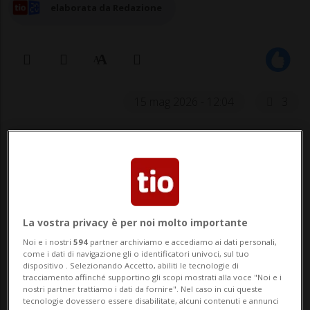
elaborata da Redazione
15 mag 2026 - 12:04
3
La vostra privacy è per noi molto importante
BERNA - L'esercito svizzero si allenerà al
Noi e i nostri
594
partner archiviamo e accediamo ai dati personali,
come i dati di navigazione gli o identificatori univoci, sul tuo
tiro dagli elicotteri in Francia da oggi al 22
dispositivo . Selezionando Accetto, abiliti le tecnologie di
tracciamento affinché supportino gli scopi mostrati alla voce "Noi e i
maggio. Esercitazioni di questo tipo si
nostri partner trattiamo i dati da fornire". Nel caso in cui queste
tecnologie dovessero essere disabilitate, alcuni contenuti e annunci