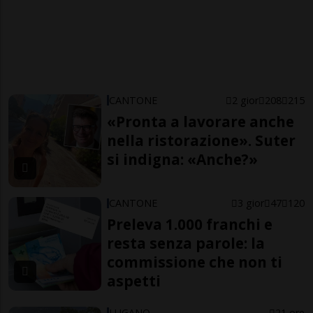
CANTONE
2 gior
208
215
«Pronta a lavorare anche
nella ristorazione». Suter
si indigna: «Anche?»
CANTONE
3 gior
47
120
Preleva 1.000 franchi e
resta senza parole: la
commissione che non ti
aspetti
LUGANO
21 ore