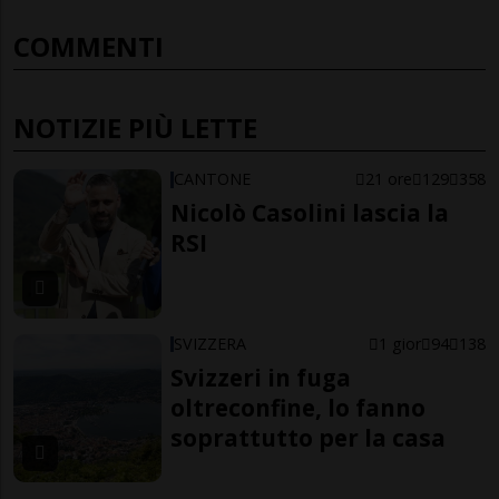
COMMENTI
NOTIZIE PIÙ LETTE
CANTONE
21 ore
129
358
Nicolò Casolini lascia la
RSI
SVIZZERA
1 gior
94
138
Svizzeri in fuga
oltreconfine, lo fanno
soprattutto per la casa