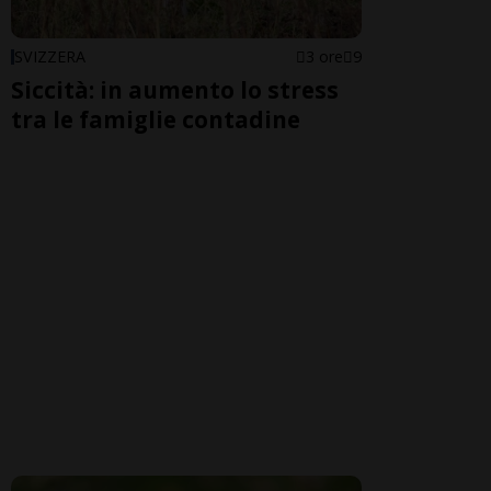
SVIZZERA
3 ore
9
Siccità: in aumento lo stress
tra le famiglie contadine