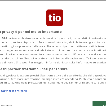
ana prossima
terrogati la settimana prossima
a privacy è per noi molto importante
ri
594
partner archiviamo e accediamo ai dati personali, come i dati di navigazione 
ri univoci, sul tuo dispositivo . Selezionando Accetto, abiliti le tecnologie di tracc
portino gli scopi mostrati alla voce "Noi e i nostri partner trattiamo i dati da fornir
tecnologie dovessero essere disabilitate, alcuni contenuti e annunci visualizzati 
vanti. Puoi accedere nuovamente a questo menu per modificare le tue scelte o per
endo clic sul link Gestisci le preferenze in fondo alla pagina web.. Tali scelte avr
o del nostro Sito web. Per maggiori informazioni, consulta l'Informativa sulla priva
ostri partner trattiamo i dati per fornire:
ati di geolocalizzazione precisi. Scansione attiva delle caratteristiche del dispositivo 
icazione. Archiviare informazioni su dispositivo e/o accedervi. Pubblicità e contenu
ati, misurazione delle prestazioni dei contenuti e degli annunci, ricerche sul pubbl
 partner (fornitori)
 finalità
Ac