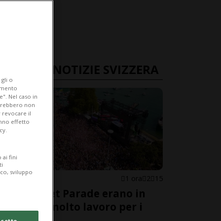
ULTIME NOTIZIE SVIZZERA
gli o
iamento
e". Nel caso in
potrebbero non
 revocare il
anno effetto
cy.
ai fini
ti
ico, sviluppo
ZURIGO
1 ora
2
15
Alla Street Parade erano in
900'000, molto lavoro per i
soccorsi
cetto