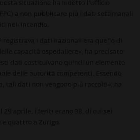
esta situazione ha indotto l'Ufficio
UFPC) a non pubblicare più i dati settimanali
iti nell'incendio.
P registrava i dati nazionali era quello di
 delle capacità ospedaliere», ha precisato
esti dati costituivano quindi un elemento
onale delle autorità competenti. Essendo
 tali dati non vengono più raccolti», ha
29 aprile, i feriti erano 38, di cui sei
 e quattro a Zurigo.