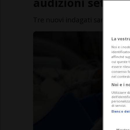
audizioni settim
Tre nuovi indagati saranno in
La vostr
Noi e i nost
identificato
affinché sup
cui queste 
essere rile
consenso fac
nel contest
Noi e i n
Utilizzare d
dell’identif
personalizz
di servizi.
Elenco dei
Mostra