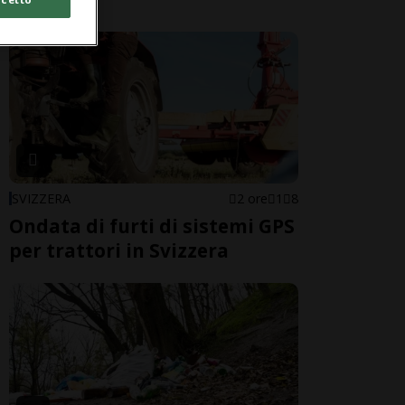
SVIZZERA
2 ore
1
8
Ondata di furti di sistemi GPS
per trattori in Svizzera