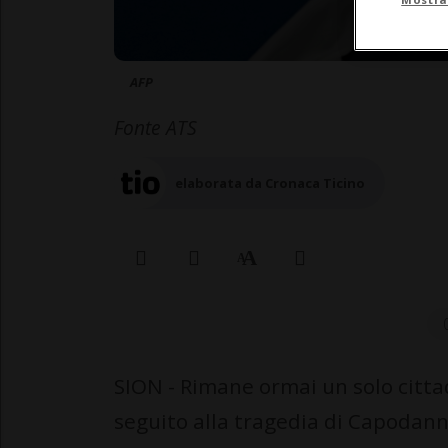
AFP
Fonte ATS
elaborata da Cronaca Ticino
SION - Rimane ormai un solo cittad
seguito alla tragedia di Capodan