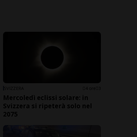
SVIZZERA
4 ore
3
Mercoledì eclissi solare: in
Svizzera si ripeterà solo nel
2075