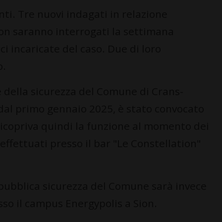
nti. Tre nuovi indagati in relazione
ion saranno interrogati la settimana
i incaricate del caso. Due di loro
o.
 della sicurezza del Comune di Crans-
 dal primo gennaio 2025, è stato convocato
ricopriva quindi la funzione al momento dei
effettuati presso il bar "Le Constellation"
i pubblica sicurezza del Comune sarà invece
esso il campus Energypolis a Sion.