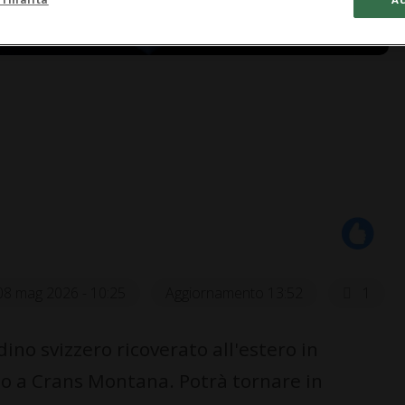
08 mag 2026 - 10:25
Aggiornamento 13:52
1
ino svizzero ricoverato all'estero in
no a Crans Montana. Potrà tornare in