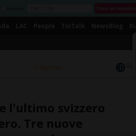
Acquista
nda
LAC
People
TioTalk
NewsBlog
R
Segnalaci
e l'ultimo svizzero
tero. Tre nuove