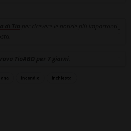
a di Tio
per ricevere le notizie più importanti
osta.
rova TioABO per 7 giorni
.
tana
incendio
inchiesta