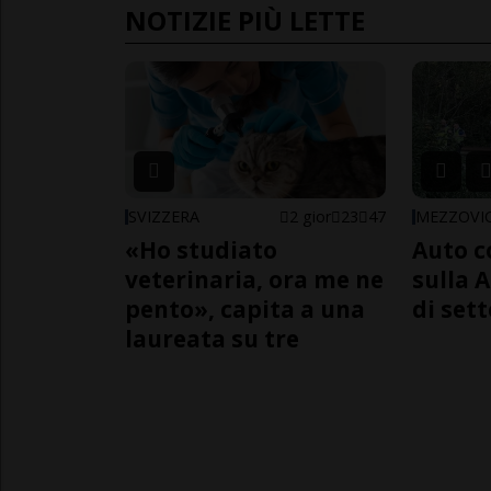
NOTIZIE PIÙ LETTE
SVIZZERA
2 gior
23
47
MEZZOVI
«Ho studiato
Auto c
veterinaria, ora me ne
sulla A
pento», capita a una
di sett
laureata su tre