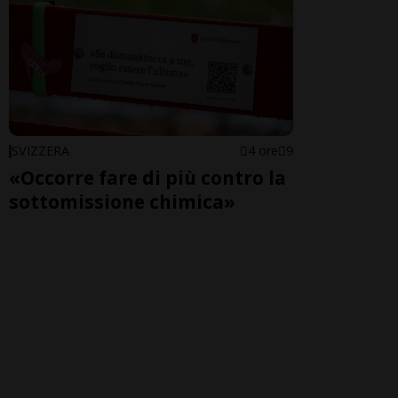
SVIZZERA
4 ore
9
«Occorre fare di più contro la
sottomissione chimica»