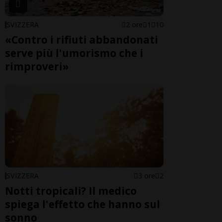
SVIZZERA
2 ore
1
10
«Contro i rifiuti abbandonati
serve più l'umorismo che i
rimproveri»
SVIZZERA
3 ore
2
Notti tropicali? Il medico
spiega l'effetto che hanno sul
sonno