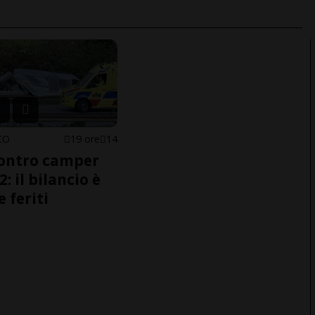
CO
19 ore
14
ontro camper
2: il bilancio è
e feriti