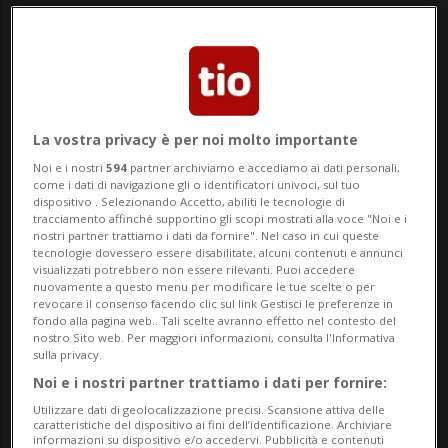
osserva Dirk Renkert, esperto Comparis in
finanze.
Da marzo 2024, l’indice dei prezzi MAb di
Comparis viene pubblicato su base
La vostra privacy è per noi molto importante
Noi e i nostri
594
partner archiviamo e accediamo ai dati personali,
trimestrale in collaborazione con il Centro
come i dati di navigazione gli o identificatori univoci, sul tuo
dispositivo . Selezionando Accetto, abiliti le tecnologie di
di ricerca congiunturale (KOF Institute) del
tracciamento affinché supportino gli scopi mostrati alla voce "Noi e i
nostri partner trattiamo i dati da fornire". Nel caso in cui queste
Politecnico federale di Zurigo (ETH). Il
tecnologie dovessero essere disabilitate, alcuni contenuti e annunci
visualizzati potrebbero non essere rilevanti. Puoi accedere
rapporto mostra l’andamento dei rincari
nuovamente a questo menu per modificare le tue scelte o per
revocare il consenso facendo clic sul link Gestisci le preferenze in
nei settori abitazione e mobilità (MAb).
fondo alla pagina web.. Tali scelte avranno effetto nel contesto del
nostro Sito web. Per maggiori informazioni, consulta l'Informativa
sulla privacy.
Noi e i nostri partner trattiamo i dati per fornire:
CANTONE
Utilizzare dati di geolocalizzazione precisi. Scansione attiva delle
caratteristiche del dispositivo ai fini dell’identificazione. Archiviare
Stangata
informazioni su dispositivo e/o accedervi. Pubblicità e contenuti