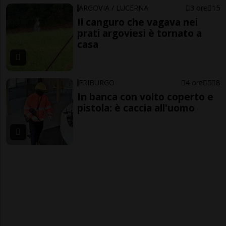
ARGOVIA / LUCERNA
3 ore
15
Il canguro che vagava nei
prati argoviesi è tornato a
casa
FRIBURGO
4 ore
5
8
In banca con volto coperto e
pistola: è caccia all'uomo