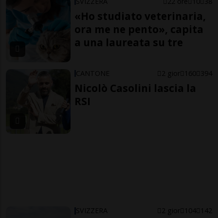
SVIZZERA
22 ore
10
38
«Ho studiato veterinaria,
ora me ne pento», capita
a una laureata su tre
CANTONE
2 gior
160
394
Nicolò Casolini lascia la
RSI
SVIZZERA
2 gior
104
142