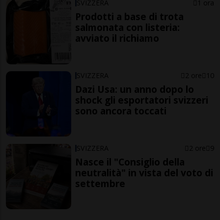
SVIZZERA
1 ora
Prodotti a base di trota
salmonata con listeria:
avviato il richiamo
SVIZZERA
2 ore
10
Dazi Usa: un anno dopo lo
shock gli esportatori svizzeri
sono ancora toccati
SVIZZERA
2 ore
9
Nasce il "Consiglio della
neutralità" in vista del voto di
settembre