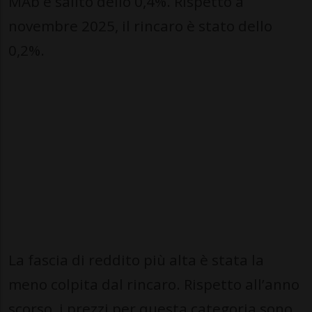
MAb è salito dello 0,4%. Rispetto a
novembre 2025, il rincaro è stato dello
0,2%.
La fascia di reddito più alta è stata la
meno colpita dal rincaro. Rispetto all’anno
scorso, i prezzi per questa categoria sono