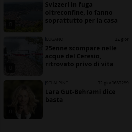
Svizzeri in fuga
oltreconfine, lo fanno
soprattutto per la casa
LUGANO
2 gior
25enne scompare nelle
acque del Ceresio,
ritrovato privo di vita
SCI ALPINO
2 gior
68
289
Lara Gut-Behrami dice
basta