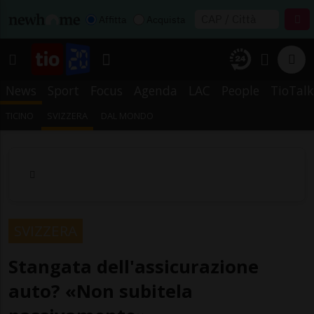
Affitta
Acquista
News
Sport
Focus
Agenda
LAC
People
TioTalk
TICINO
SVIZZERA
DAL MONDO
SVIZZERA
Stangata dell'assicurazione
auto? «Non subitela