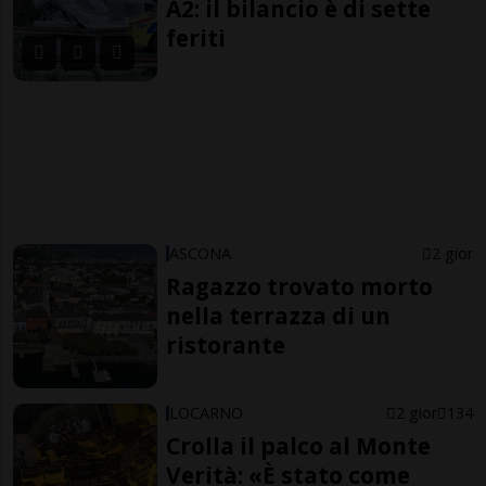
A2: il bilancio è di sette
feriti
ASCONA
2 gior
Ragazzo trovato morto
nella terrazza di un
ristorante
LOCARNO
2 gior
134
Crolla il palco al Monte
Verità: «È stato come