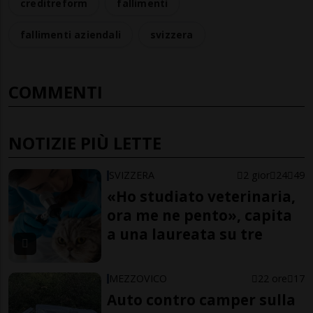
creditreform
fallimenti
fallimenti aziendali
svizzera
COMMENTI
NOTIZIE PIÙ LETTE
SVIZZERA
2 gior
24
49
«Ho studiato veterinaria,
ora me ne pento», capita
a una laureata su tre
MEZZOVICO
22 ore
17
Auto contro camper sulla