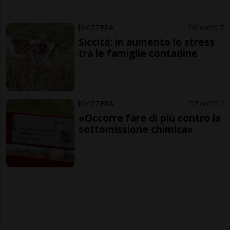
SVIZZERA
6 ore
17
Siccità: in aumento lo stress
tra le famiglie contadine
SVIZZERA
7 ore
12
«Occorre fare di più contro la
sottomissione chimica»