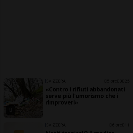
SVIZZERA
5 ore
3
25
«Contro i rifiuti abbandonati
serve più l'umorismo che i
rimproveri»
SVIZZERA
6 ore
11