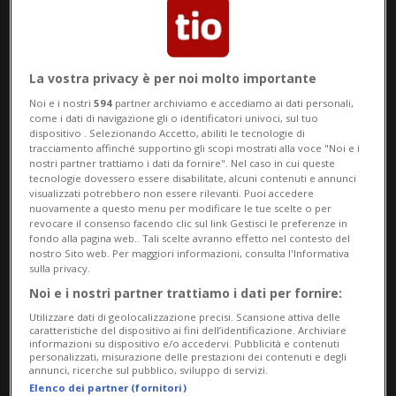
Creditreform, che prevede un 2026 record
sul fronte delle bancarotte.
La vostra privacy è per noi molto importante
Fra gennaio e febbraio hanno dovuto
Noi e i nostri
594
partner archiviamo e accediamo ai dati personali,
depositare i bilanci per insolvenza - cioè
come i dati di navigazione gli o identificatori univoci, sul tuo
dispositivo . Selezionando Accetto, abiliti le tecnologie di
per incapacità a far fronte ai pagamenti -
tracciamento affinché supportino gli scopi mostrati alla voce "Noi e i
nostri partner trattiamo i dati da fornire". Nel caso in cui queste
2'361 aziende, vale a dire il 75,7% in più
tecnologie dovessero essere disabilitate, alcuni contenuti e annunci
visualizzati potrebbero non essere rilevanti. Puoi accedere
dello stesso periodo del 2024. A queste
nuovamente a questo menu per modificare le tue scelte o per
revocare il consenso facendo clic sul link Gestisci le preferenze in
chiusure vanno poi aggiunte quelle per
fondo alla pagina web.. Tali scelte avranno effetto nel contesto del
nostro Sito web. Per maggiori informazioni, consulta l'Informativa
lacune nell'organizzazione (articolo 731b
sulla privacy.
Noi e i nostri partner trattiamo i dati per fornire:
del Codice delle obbligazioni), salite del
Utilizzare dati di geolocalizzazione precisi. Scansione attiva delle
32% a 693. Il numero complessivo dei
caratteristiche del dispositivo ai fini dell’identificazione. Archiviare
informazioni su dispositivo e/o accedervi. Pubblicità e contenuti
personalizzati, misurazione delle prestazioni dei contenuti e degli
fallimenti di ditte si attesta così a 3'054
annunci, ricerche sul pubblico, sviluppo di servizi.
Elenco dei partner (fornitori)
(+63,4% su base annua).