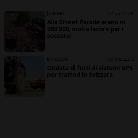
ZURIGO
4 ore
7
36
Alla Street Parade erano in
900'000, molto lavoro per i
soccorsi
SVIZZERA
5 ore
2
19
Ondata di furti di sistemi GPS
per trattori in Svizzera