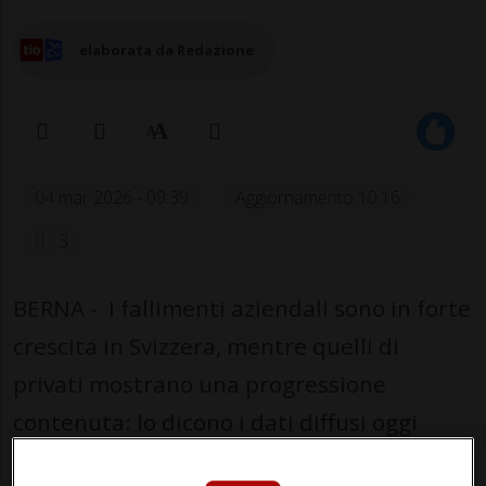
elaborata da Redazione
04 mar 2026 - 09:39
Aggiornamento 10:16
3
BERNA - I fallimenti aziendali sono in forte
crescita in Svizzera, mentre quelli di
privati mostrano una progressione
contenuta: lo dicono i dati diffusi oggi
dalla società di informazioni economiche