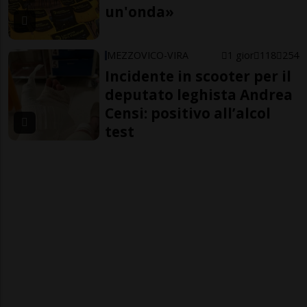
un'onda»
MEZZOVICO-VIRA
1 gior
118
254
Incidente in scooter per il
deputato leghista Andrea
Censi: positivo all’alcol
test