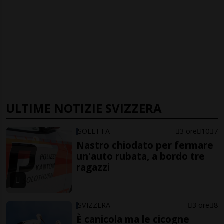
ULTIME NOTIZIE SVIZZERA
SOLETTA
3 ore
10
7
Nastro chiodato per fermare
un'auto rubata, a bordo tre
ragazzi
SVIZZERA
3 ore
8
È canicola ma le cicogne