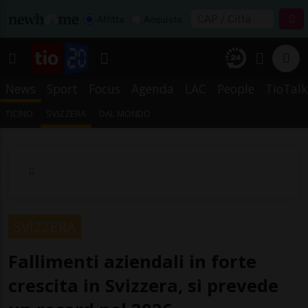
Affitta
Acquista
News
Sport
Focus
Agenda
LAC
People
TioTalk
TICINO
SVIZZERA
DAL MONDO
SVIZZERA
Fallimenti aziendali in forte
crescita in Svizzera, si prevede