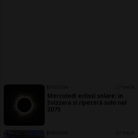
SVIZZERA
7 ore
8
Mercoledì eclissi solare: in
Svizzera si ripeterà solo nel
2075
GRIGIONI
7 ore
4