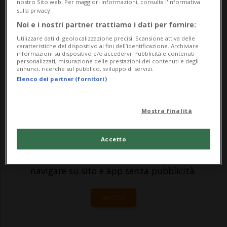
più grandi piattaforme di ordinazioni di
nostro Sito web. Per maggiori informazioni, consulta l'Informativa
sulla privacy.
cibo al mondo sta infatti collaborando con
Noi e i nostri partner trattiamo i dati per fornire:
l'elvetica RIVR, esperta nel campo della
Utilizzare dati di geolocalizzazione precisi. Scansione attiva delle
caratteristiche del dispositivo ai fini dell’identificazione. Archiviare
robot...
informazioni su dispositivo e/o accedervi. Pubblicità e contenuti
personalizzati, misurazione delle prestazioni dei contenuti e degli
annunci, ricerche sul pubblico, sviluppo di servizi.
Elenco dei partner (fornitori)
🔐 Sblocca il nostro archivio
esclusivo!
Mostra finalità
Sottoscrivi un abbonamento
Archivio
per
Accetto
leggere questo articolo, oppure scegli
MyTioAbo
per accedere all'archivio e
navigare su sito e app senza pubblicità.
ACCEDI