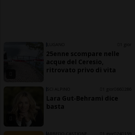
LUGANO
1 gior
25enne scompare nelle
acque del Ceresio,
ritrovato privo di vita
SCI ALPINO
1 gior
66
286
Lara Gut-Behrami dice
basta
ARBEDO-CASTIONE
1 gior
24
159