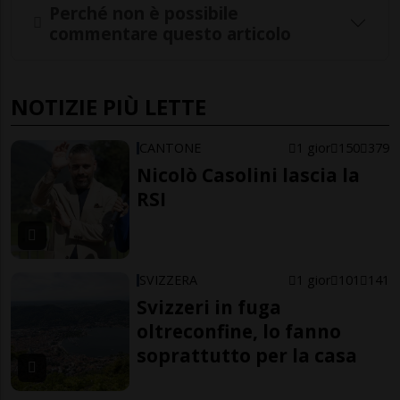
Perché non è possibile
commentare questo articolo
NOTIZIE PIÙ LETTE
CANTONE
1 gior
150
379
Nicolò Casolini lascia la
RSI
SVIZZERA
1 gior
101
141
Svizzeri in fuga
oltreconfine, lo fanno
soprattutto per la casa