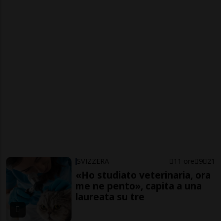
SVIZZERA
11 ore
9
21
«Ho studiato veterinaria, ora
me ne pento», capita a una
laureata su tre