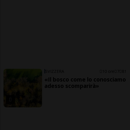
SVIZZERA
10 ore
7
81
«Il bosco come lo conosciamo
adesso scomparirà»