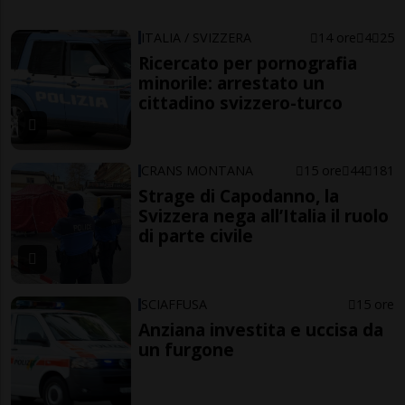
ITALIA / SVIZZERA
14 ore
4
25
Ricercato per pornografia
minorile: arrestato un
cittadino svizzero-turco
CRANS MONTANA
15 ore
44
181
Strage di Capodanno, la
Svizzera nega all’Italia il ruolo
di parte civile
SCIAFFUSA
15 ore
Anziana investita e uccisa da
un furgone