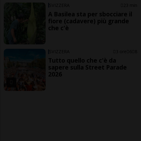
SVIZZERA
23 min
A Basilea sta per sbocciare il
fiore (cadavere) più grande
che c'è
SVIZZERA
3 ore
6
8
Tutto quello che c'è da
sapere sulla Street Parade
2026