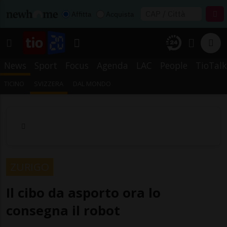
Affitta
Acquista
News
Sport
Focus
Agenda
LAC
People
TioTalk
TICINO
SVIZZERA
DAL MONDO
ZURIGO
Il cibo da asporto ora lo
consegna il robot