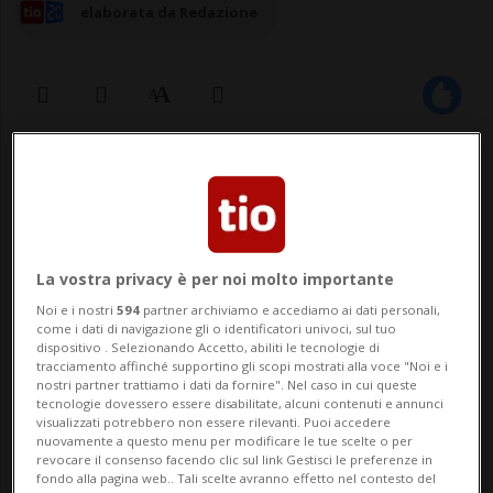
elaborata da Redazione
21 ago 2025 - 15:31
Aggiornamento 18:07
La vostra privacy è per noi molto importante
Noi e i nostri
594
partner archiviamo e accediamo ai dati personali,
come i dati di navigazione gli o identificatori univoci, sul tuo
dispositivo . Selezionando Accetto, abiliti le tecnologie di
tracciamento affinché supportino gli scopi mostrati alla voce "Noi e i
ZURIGO - Per la consegna dei pasti a
nostri partner trattiamo i dati da fornire". Nel caso in cui queste
tecnologie dovessero essere disabilitate, alcuni contenuti e annunci
domicilio il gigante Just Eat punta sui
visualizzati potrebbero non essere rilevanti. Puoi accedere
nuovamente a questo menu per modificare le tue scelte o per
robot. La società che gestisce una delle
revocare il consenso facendo clic sul link Gestisci le preferenze in
fondo alla pagina web.. Tali scelte avranno effetto nel contesto del