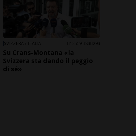
SVIZZERA / ITALIA
12 ore
83
293
Su Crans-Montana «la
Svizzera sta dando il peggio
di sé»