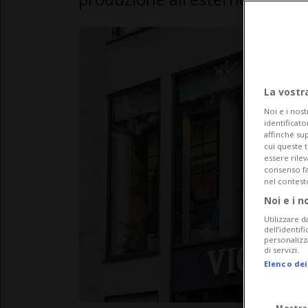
La vostr
Noi e i nost
identificato
affinché sup
cui queste 
essere rile
consenso fac
nel contest
Noi e i n
Utilizzare d
dell’identif
personalizz
di servizi.
Elenco dei
Mostra