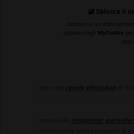
🔐 Sblocca il n
Sottoscrivi un abbonamen
oppure scegli
MyTioAbo
per 
app 
Entra nel
canale WhatsApp
di Tic
Iscriviti alla
newsletter giornalier
direttamente nella tua casella di p