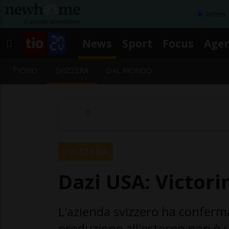
Affitta
News
Sport
Focus
Age
TICINO
SVIZZERA
DAL MONDO
SVIZZERA
Dazi USA: Victor
L'azienda svizzero ha conferm
produzione all'esterno non è 