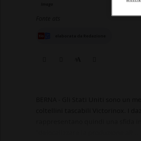
Imago
Fonte ats
elaborata da Redazione
BERNA - Gli Stati Uniti sono un me
coltellini tascabili Victorinox. I da
rappresentano quindi una sfida im
"delocalizzare la produzione all...