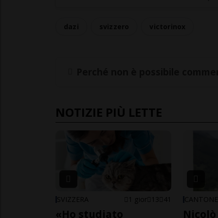
dazi
svizzero
victorinox
Perché non è possibile commen
NOTIZIE PIÙ LETTE
SVIZZERA
1 gior
13
41
CANTON
«Ho studiato
Nicolò 