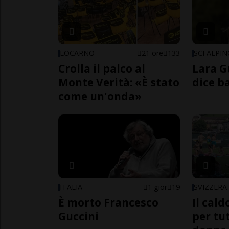
LOCARNO
21 ore
133
SCI ALPI
Crolla il palco al
Lara G
Monte Verità: «È stato
dice b
come un'onda»
ITALIA
1 gior
19
SVIZZERA
È morto Francesco
Il cal
Guccini
per tut