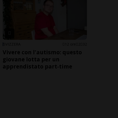
SVIZZERA
12 ore
2
32
Vivere con l'autismo: questo
giovane lotta per un
apprendistato part-time