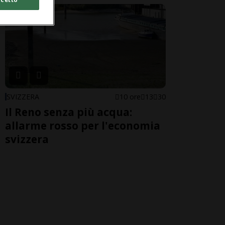
SVIZZERA
10 ore
13
30
Il Reno senza più acqua:
allarme rosso per l'economia
svizzera