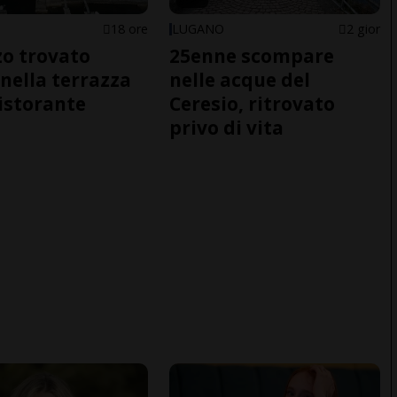
18 ore
LUGANO
2 gior
o trovato
25enne scompare
nella terrazza
nelle acque del
ristorante
Ceresio, ritrovato
privo di vita