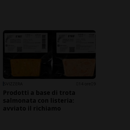
SVIZZERA
14 ore
9
Prodotti a base di trota
salmonata con listeria:
avviato il richiamo