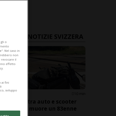
ULTIME NOTIZIE SVIZZERA
gli o
iamento
e". Nel caso in
potrebbero non
 revocare il
anno effetto
cy.
ai fini
ti
ico, sviluppo
ARGOVIA
10 min
Frontale tra auto e scooter
elettrico: muore un 83enne
cetto