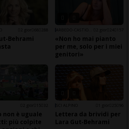
NO
2 gior
68
288
ARBEDO-CASTIONE
2 gior
24
157
ut-Behrami
«Non ho mai pianto
asta
per me, solo per i miei
genitori»
2 gior
15
32
SCI ALPINO
1 gior
25
96
do non è uguale
Lettera da brividi per
ti: più colpite
Lara Gut-Behrami