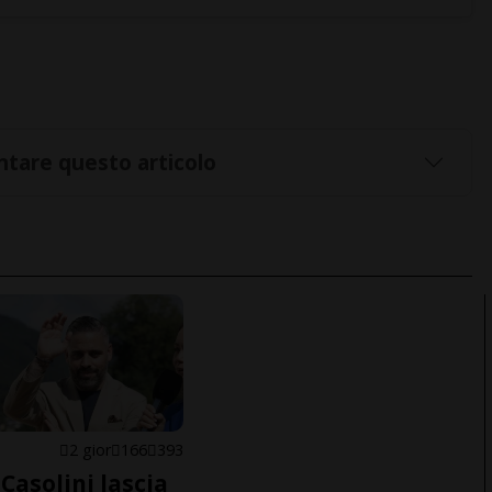
tare questo articolo
E
2 gior
166
393
Casolini lascia