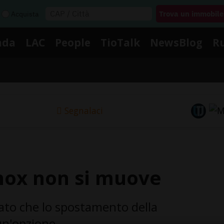
Acquista
nda
LAC
People
TioTalk
NewsBlog
R
Segnalaci
inox non si muove
ato che lo spostamento della
un'opzione.