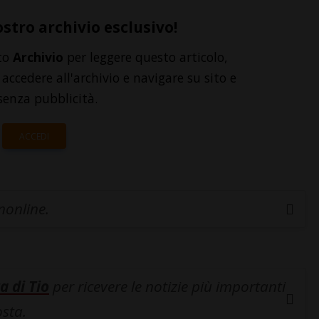
ostro archivio esclusivo!
to
Archivio
per leggere questo articolo,
accedere all'archivio e navigare su sito e
senza pubblicità.
ACCEDI
inonline.
a di Tio
per ricevere le notizie più importanti
osta.