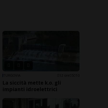
TURGOVIA
12 ore
5
10
La siccità mette k.o. gli
impianti idroelettrici