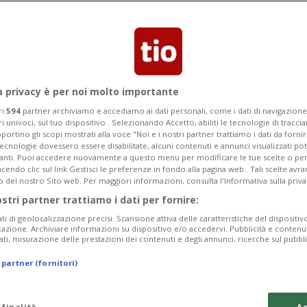
a privacy è per noi molto importante
ri
594
partner archiviamo e accediamo ai dati personali, come i dati di navigazione 
ri univoci, sul tuo dispositivo . Selezionando Accetto, abiliti le tecnologie di tracc
portino gli scopi mostrati alla voce "Noi e i nostri partner trattiamo i dati da fornir
tecnologie dovessero essere disabilitate, alcuni contenuti e annunci visualizzati 
vanti. Puoi accedere nuovamente a questo menu per modificare le tue scelte o per
endo clic sul link Gestisci le preferenze in fondo alla pagina web.. Tali scelte avr
o del nostro Sito web. Per maggiori informazioni, consulta l'Informativa sulla priva
ostri partner trattiamo i dati per fornire:
ati di geolocalizzazione precisi. Scansione attiva delle caratteristiche del dispositivo 
icazione. Archiviare informazioni su dispositivo e/o accedervi. Pubblicità e contenu
ati, misurazione delle prestazioni dei contenuti e degli annunci, ricerche sul pubbl
 partner (fornitori)
 finalità
Ac