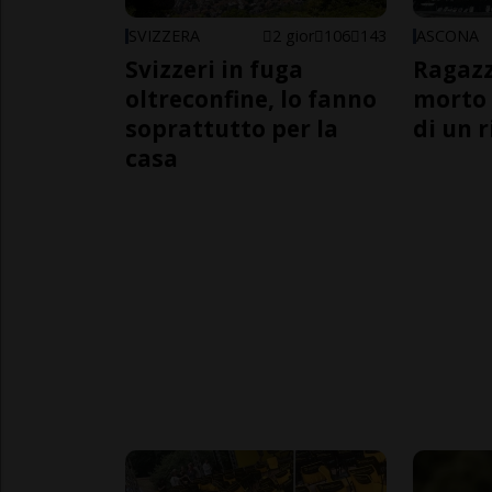
SVIZZERA
2 gior
106
143
ASCONA
Svizzeri in fuga
Ragazz
oltreconfine, lo fanno
morto 
soprattutto per la
di un 
casa