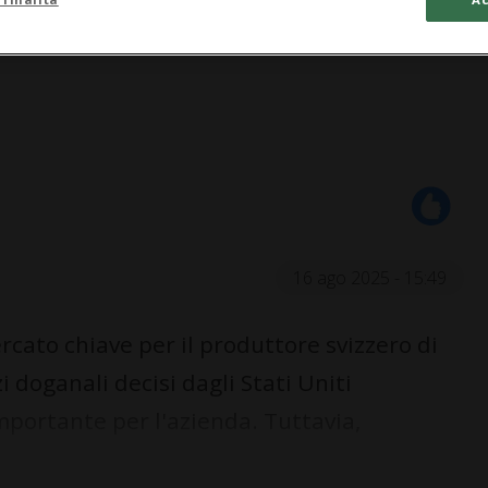
16 ago 2025 - 15:49
rcato chiave per il produttore svizzero di
zi doganali decisi dagli Stati Uniti
portante per l'azienda. Tuttavia,