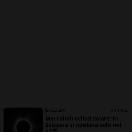
SVIZZERA
4 ore
3
Mercoledì eclissi solare: in
Svizzera si ripeterà solo nel
2075