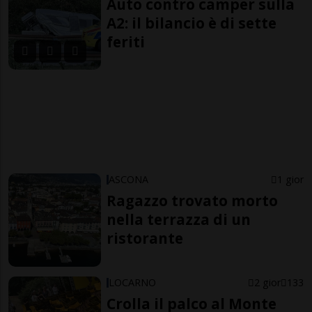
Auto contro camper sulla
A2: il bilancio è di sette
feriti
ASCONA
1 gior
Ragazzo trovato morto
nella terrazza di un
ristorante
LOCARNO
2 gior
133
Crolla il palco al Monte