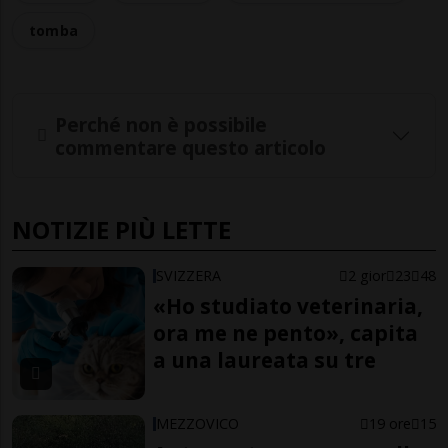
tomba
Perché non è possibile
commentare questo articolo
NOTIZIE PIÙ LETTE
SVIZZERA
2 gior
23
48
«Ho studiato veterinaria,
ora me ne pento», capita
a una laureata su tre
MEZZOVICO
19 ore
15