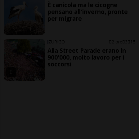
È canicola ma le cicogne
pensano all'inverno, pronte
per migrare
ZURIGO
2 ore
3
15
Alla Street Parade erano in
900'000, molto lavoro per i
soccorsi