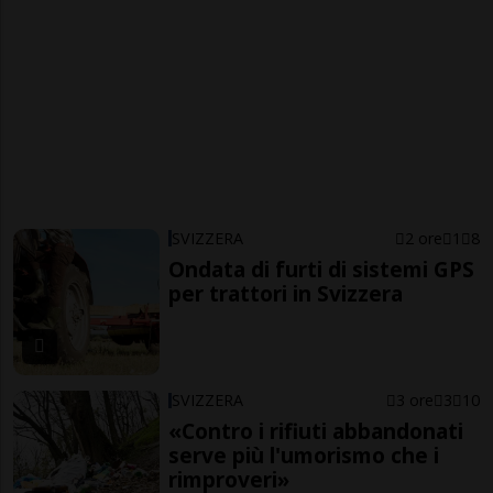
SVIZZERA
2 ore
1
8
Ondata di furti di sistemi GPS
per trattori in Svizzera
SVIZZERA
3 ore
3
10
«Contro i rifiuti abbandonati
serve più l'umorismo che i
rimproveri»