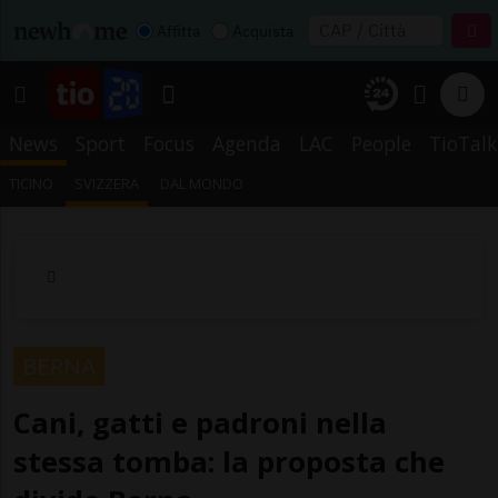
Affitta
Acquista
News
Sport
Focus
Agenda
LAC
People
TioTalk
TICINO
SVIZZERA
DAL MONDO
BERNA
Cani, gatti e padroni nella
stessa tomba: la proposta che