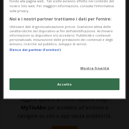
fondo alla pagina web.. Tali scelte avranno effetto nel contesto del
nostro Sito web. Per maggiori informazioni, consulta l'Informativa
persone e animali domestici: le ceneri dei
sulla privacy.
cani e dei gatti (ma non solo) cremati – con
Noi e i nostri partner trattiamo i dati per fornire:
Utilizzare dati di geolocalizzazione precisi. Scansione attiva delle
un limite massimo di cinque litri –
caratteristiche del dispositivo ai fini dell’identificazione. Archiviare
informazioni su dispositivo e/o accedervi. Pubblicità e contenuti
potranno essere deposte accanto ai resti
personalizzati, misurazione delle prestazioni dei contenuti e degli
annunci, ricerche sul pubblico, sviluppo di servizi.
dei l...
Elenco dei partner (fornitori)
🔐 Sblocca il nostro archivio
Mostra finalità
esclusivo!
Accetto
Sottoscrivi un abbonamento
Archivio
per
leggere questo articolo, oppure scegli
MyTioAbo
per accedere all'archivio e
navigare su sito e app senza pubblicità.