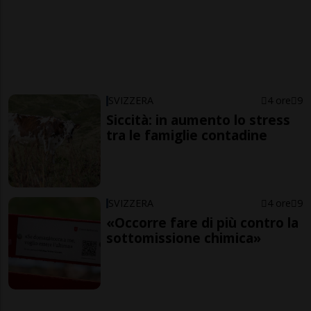
SVIZZERA
4 ore
9
Siccità: in aumento lo stress
tra le famiglie contadine
SVIZZERA
4 ore
9
«Occorre fare di più contro la
sottomissione chimica»