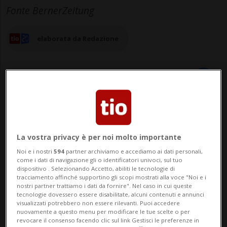
Fonte BernerZeitung
elaborata da Redazione
05 ago 2025 - 21:05
Aggiornamento 23:02
La vostra privacy è per noi molto importante
Noi e i nostri
594
partner archiviamo e accediamo ai dati personali,
come i dati di navigazione gli o identificatori univoci, sul tuo
dispositivo . Selezionando Accetto, abiliti le tecnologie di
tracciamento affinché supportino gli scopi mostrati alla voce "Noi e i
nostri partner trattiamo i dati da fornire". Nel caso in cui queste
tecnologie dovessero essere disabilitate, alcuni contenuti e annunci
visualizzati potrebbero non essere rilevanti. Puoi accedere
BERNA - A Berna potrebbe presto essere
nuovamente a questo menu per modificare le tue scelte o per
revocare il consenso facendo clic sul link Gestisci le preferenze in
consentita la sepoltura congiunta di