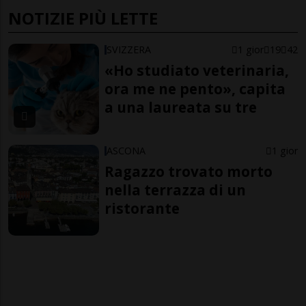
NOTIZIE PIÙ LETTE
SVIZZERA
1 gior
19
42
«Ho studiato veterinaria,
ora me ne pento», capita
a una laureata su tre
ASCONA
1 gior
Ragazzo trovato morto
nella terrazza di un
ristorante