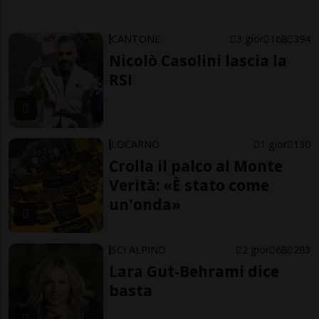
CANTONE
3 gior
168
394
Nicolò Casolini lascia la
RSI
LOCARNO
1 gior
130
Crolla il palco al Monte
Verità: «È stato come
un'onda»
SCI ALPINO
2 gior
68
283
Lara Gut-Behrami dice
basta