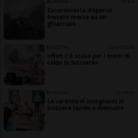
GLARONA
3 ore
Escursionista disperso
trovato morto su un
ghiacciaio
SVIZZERA
3 ore
5
20
«Non c'è scusa per i morti di
caldo in Svizzera»
SVIZZERA
3 ore
4
La carenza di insegnanti in
Svizzera tende a diminuire