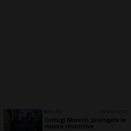
VALLESE
6 ore
13
33
Coniugi Moretti, prorogate le
misure restrittive