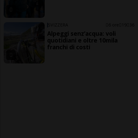
SVIZZERA
6 ore
19
36
Alpeggi senz’acqua: voli
quotidiani e oltre 10mila
franchi di costi