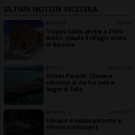
ULTIME NOTIZIE SVIZZERA
GRIGIONI
59 min
Troppo caldo anche a 3'600
metri: chiude il rifugio vicino
al Bernina
ZURIGO
2 ore
2
8
Street Parade: 33esima
edizione al via fra sole e
bagni di folla
ARGOVIA
2 ore
1
5
Ubriaco e senza patente si
ritrova sottosopra