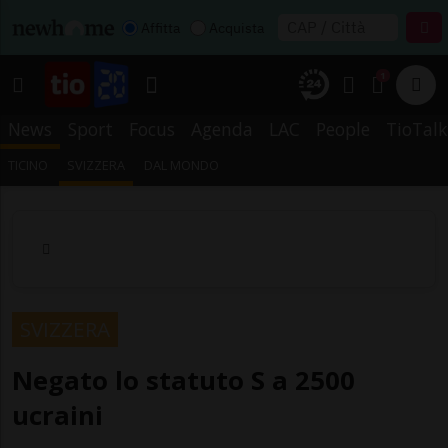
Affitta
Acquista
1
News
Sport
Focus
Agenda
LAC
People
TioTalk
TICINO
SVIZZERA
DAL MONDO
SVIZZERA
Negato lo statuto S a 2500
ucraini