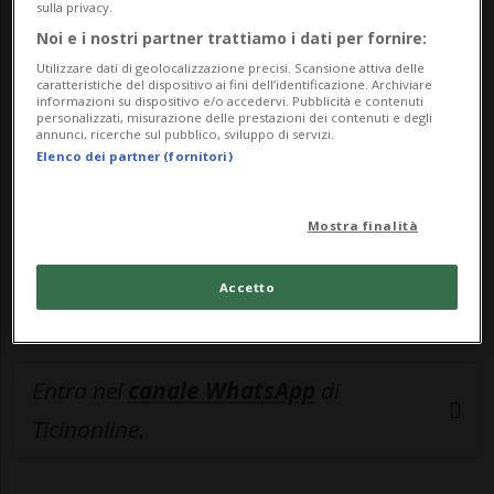
sulla privacy.
🔐 Sblocca il nostro archivio
Noi e i nostri partner trattiamo i dati per fornire:
Utilizzare dati di geolocalizzazione precisi. Scansione attiva delle
esclusivo!
caratteristiche del dispositivo ai fini dell’identificazione. Archiviare
informazioni su dispositivo e/o accedervi. Pubblicità e contenuti
personalizzati, misurazione delle prestazioni dei contenuti e degli
Sottoscrivi un abbonamento
Archivio
per
annunci, ricerche sul pubblico, sviluppo di servizi.
leggere questo articolo, oppure scegli
Elenco dei partner (fornitori)
MyTioAbo
per accedere all'archivio e
navigare su sito e app senza pubblicità.
Mostra finalità
ACCEDI
Accetto
Entra nel
canale WhatsApp
di
Ticinonline.