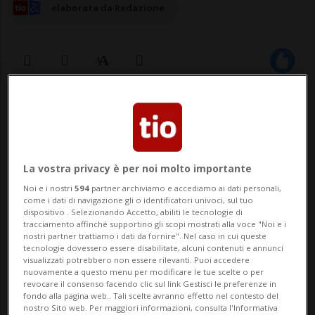
elaborata da Redazione
04 ago 2024 - 11:55
Aggiornamento 15:17
BERNA - Dallo scoppio della guerra in
Ucraina, la Confederazione ha rifiutato di
La vostra privacy è per noi molto importante
Noi e i nostri
594
partner archiviamo e accediamo ai dati personali,
concedere lo statuto di protezione S a
come i dati di navigazione gli o identificatori univoci, sul tuo
dispositivo . Selezionando Accetto, abiliti le tecnologie di
circa 2.500 persone, motivando la
tracciamento affinché supportino gli scopi mostrati alla voce "Noi e i
nostri partner trattiamo i dati da fornire". Nel caso in cui queste
decisione con la presenza di una
tecnologie dovessero essere disabilitate, alcuni contenuti e annunci
visualizzati potrebbero non essere rilevanti. Puoi accedere
protezione alternativa in un altro Paese o
nuovamente a questo menu per modificare le tue scelte o per
revocare il consenso facendo clic sul link Gestisci le preferenze in
con la mancanza dei ...
fondo alla pagina web.. Tali scelte avranno effetto nel contesto del
nostro Sito web. Per maggiori informazioni, consulta l'Informativa