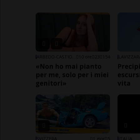
ARBEDO-CASTIONE
10 ore
23
154
LAVIZZAR
«Non ho mai pianto
Precip
per me, solo per i miei
escursi
genitori»
vita
SVIZZERA
1 gior
5
ITALIA