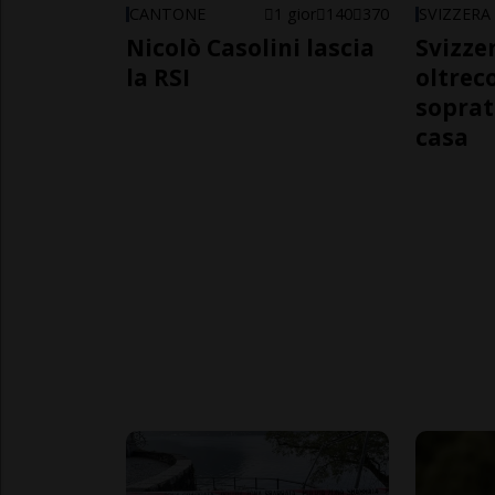
CANTONE
1 gior
140
370
SVIZZERA
Nicolò Casolini lascia
Svizzer
la RSI
oltrec
soprat
casa