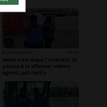
CRANS-MONTANA
58 min
Sette mesi dopo l'incendio, la
polizia è in affanno: «Meno
agenti, più reati»