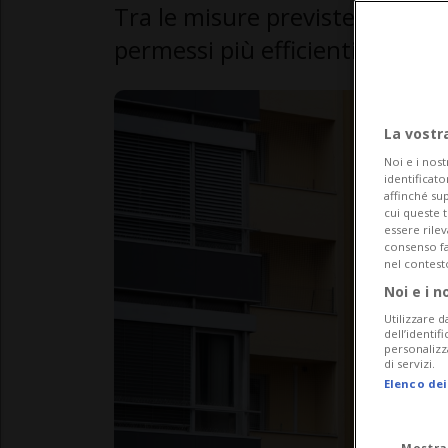
Tra le misure previste l'attuaz
permessi più efficienti
La vostr
Noi e i nost
identificato
affinché sup
cui queste 
essere rile
consenso fac
nel contest
Noi e i n
Utilizzare d
dell’identif
personalizz
di servizi.
Elenco dei
Mostra