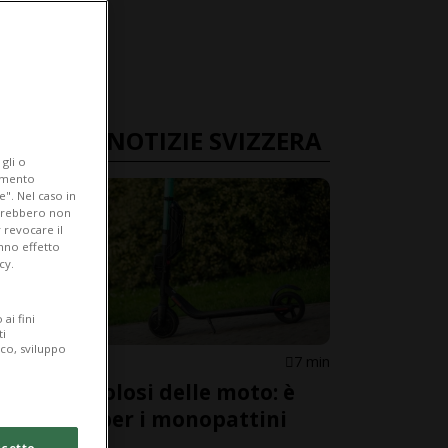
ULTIME NOTIZIE SVIZZERA
gli o
iamento
e". Nel caso in
potrebbero non
 revocare il
anno effetto
cy.
ai fini
ti
ico, sviluppo
SVIZZERA
7 min
Più pericolosi delle moto: è
allarme per i monopattini
elettrici
cetto