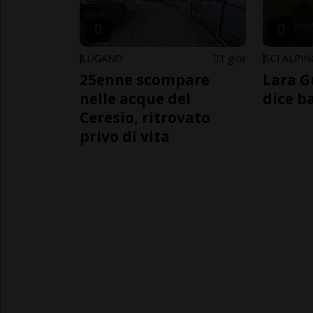
LUGANO
1 gior
SCI ALPI
25enne scompare
Lara G
nelle acque del
dice b
Ceresio, ritrovato
privo di vita