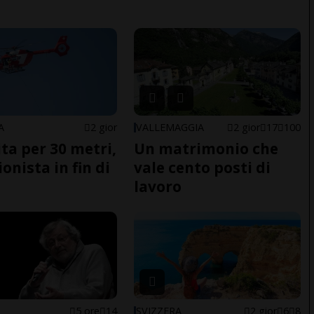
A
2 gior
VALLEMAGGIA
2 gior
17
100
ita per 30 metri,
Un matrimonio che
onista in fin di
vale cento posti di
lavoro
5 ore
14
SVIZZERA
2 gior
6
8