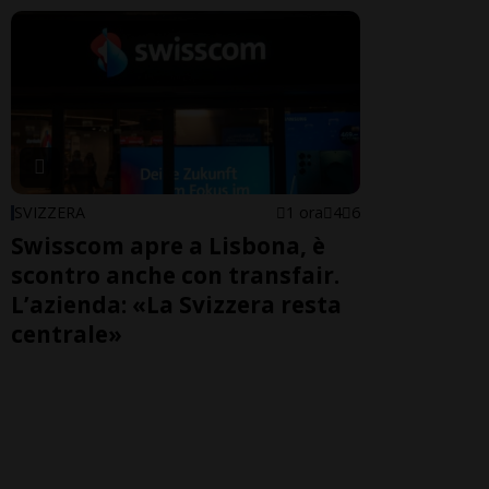
SVIZZERA
1 ora
4
6
Swisscom apre a Lisbona, è
scontro anche con transfair.
L’azienda: «La Svizzera resta
centrale»