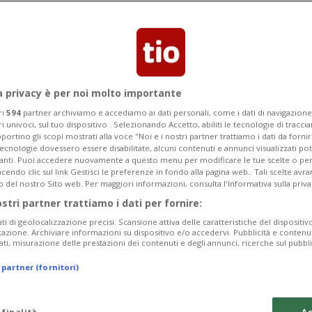
ione di procedure di pianificazione e di
a privacy è per noi molto importante
ri
594
partner archiviamo e accediamo ai dati personali, come i dati di navigazione 
ri univoci, sul tuo dispositivo . Selezionando Accetto, abiliti le tecnologie di tracc
portino gli scopi mostrati alla voce "Noi e i nostri partner trattiamo i dati da fornir
tecnologie dovessero essere disabilitate, alcuni contenuti e annunci visualizzati 
vanti. Puoi accedere nuovamente a questo menu per modificare le tue scelte o per
endo clic sul link Gestisci le preferenze in fondo alla pagina web.. Tali scelte avr
o del nostro Sito web. Per maggiori informazioni, consulta l'Informativa sulla priva
ostri partner trattiamo i dati per fornire:
ati di geolocalizzazione precisi. Scansione attiva delle caratteristiche del dispositivo 
icazione. Archiviare informazioni su dispositivo e/o accedervi. Pubblicità e contenu
ati, misurazione delle prestazioni dei contenuti e degli annunci, ricerche sul pubbl
 partner (fornitori)
 finalità
Ac