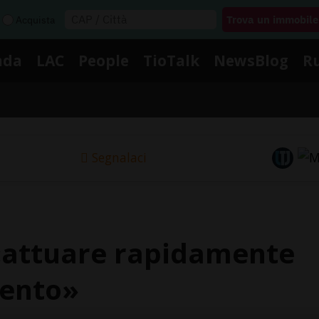
Acquista
nda
LAC
People
TioTalk
NewsBlog
R
Segnalaci
 «attuare rapidamente
vento»