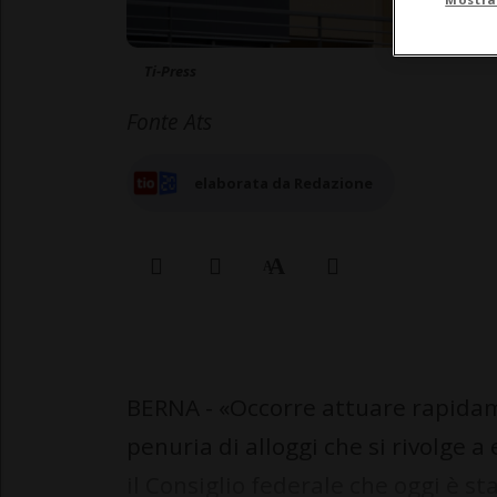
Ti-Press
Fonte Ats
elaborata da Redazione
BERNA - «Occorre attuare rapidame
penuria di alloggi che si rivolge a
il Consiglio federale che oggi è s