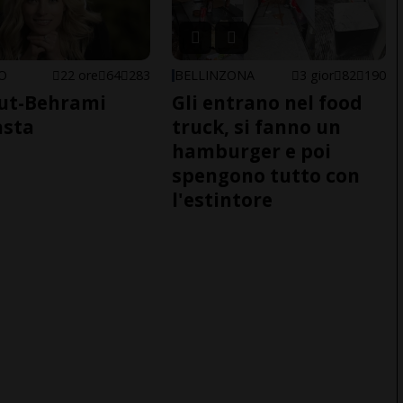
NO
22 ore
64
283
BELLINZONA
3 gior
82
190
ut-Behrami
Gli entrano nel food
asta
truck, si fanno un
hamburger e poi
spengono tutto con
l'estintore