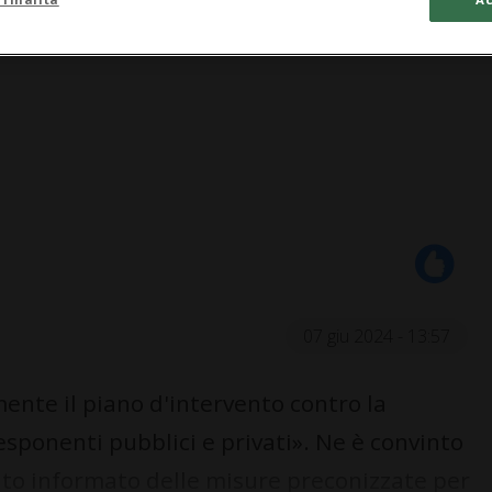
07 giu 2024 - 13:57
nte il piano d'intervento contro la
 esponenti pubblici e privati». Ne è convinto
tato informato delle misure preconizzate per