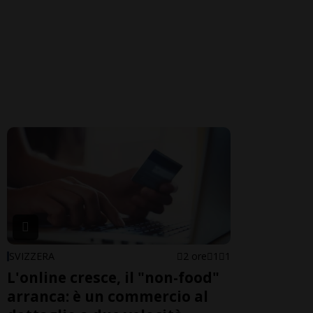
SVIZZERA
2 ore
1
1
L'online cresce, il "non-food"
arranca: è un commercio al