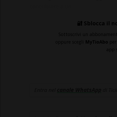
contribuire a un ...
🔐 Sblocca il n
Sottoscrivi un abbonamen
oppure scegli
MyTioAbo
per 
app 
Entra nel
canale WhatsApp
di Tic