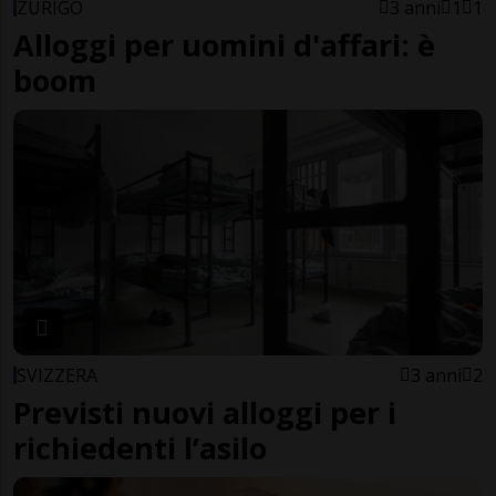
ZURIGO
3 anni
1
1
Alloggi per uomini d'affari: è
boom
SVIZZERA
3 anni
2
Previsti nuovi alloggi per i
richiedenti l’asilo