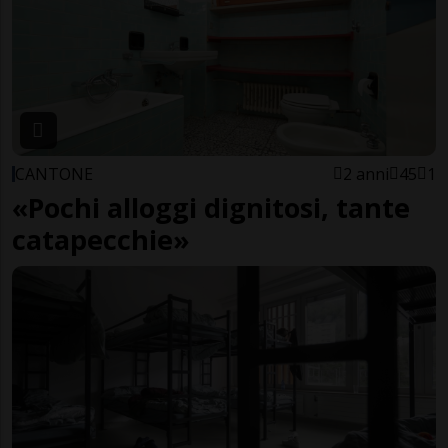
CANTONE
2 anni
45
1
«Pochi alloggi dignitosi, tante
catapecchie»