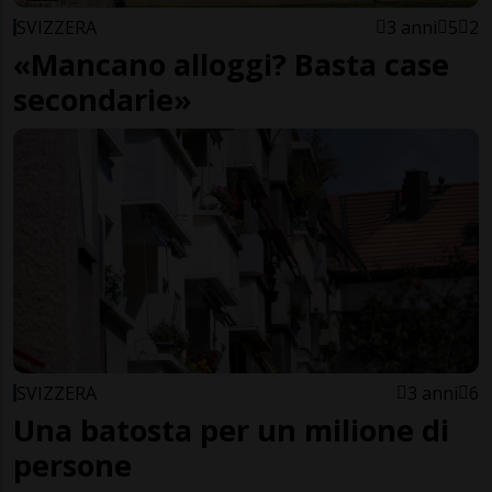
SVIZZERA
3 anni
5
2
«Mancano alloggi? Basta case
secondarie»
SVIZZERA
3 anni
6
Una batosta per un milione di
persone