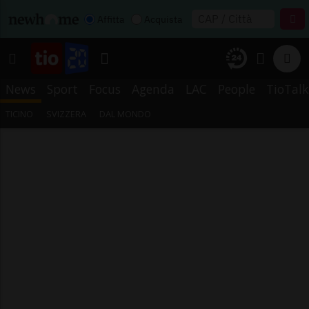
Affitta
Acquista
News
Sport
Focus
Agenda
LAC
People
TioTalk
TICINO
SVIZZERA
DAL MONDO