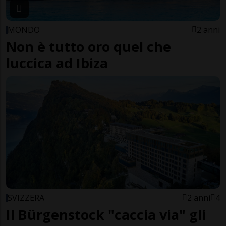
MONDO
2 anni
Non è tutto oro quel che
luccica ad Ibiza
SVIZZERA
2 anni
4
Il Bürgenstock "caccia via" gli