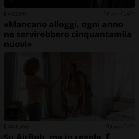
SVIZZERA
3 anni
24
1
«Mancano alloggi, ogni anno
ne servirebbero cinquantamila
nuovi»
CANTONE
3 anni
2
1
Su AirBnb, ma in regola. È