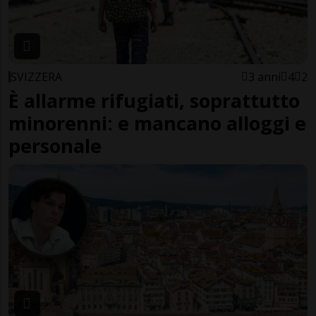
SVIZZERA
3 anni
4
2
È allarme rifugiati, soprattutto
minorenni: e mancano alloggi e
personale