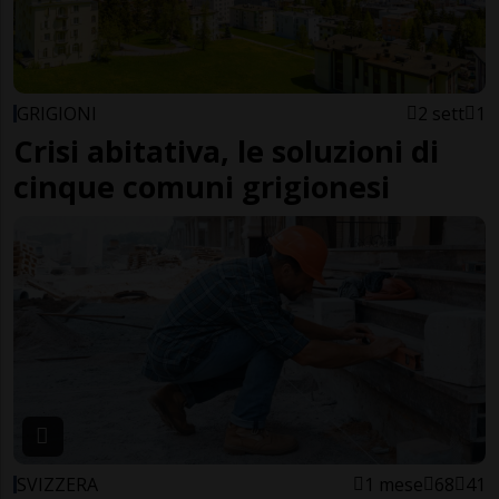
GRIGIONI
2 sett
1
Crisi abitativa, le soluzioni di
cinque comuni grigionesi
SVIZZERA
1 mese
68
41