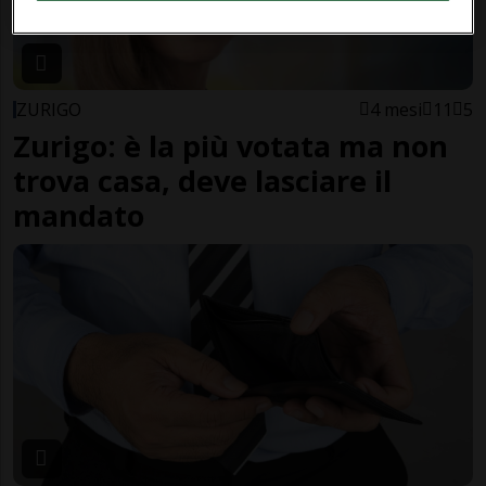
ZURIGO
4 mesi
11
5
Zurigo: è la più votata ma non
trova casa, deve lasciare il
mandato