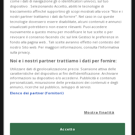
come i dati di navigazione gli o identificatori univoci, sul tuo
dispositivo . Selezionando Accetto, abiliti le tecnologie di
tracciamento affinché supportino gli scopi mostrati alla voce "Noi e i
nostri partner trattiamo i dati da fornire". Nel caso in cui queste
tecnologie dovessero essere disabilitate, alcuni contenuti e annunci
visualizzati potrebbero non essere rilevanti. Puoi accedere
nuovamente a questo menu per modificare le tue scelte o per
revocare il consenso facendo clic sul link Gestisci le preferenze in
fondo alla pagina web.. Tali scelte avranno effetto nel contesto del
nostro Sito web. Per maggiori informazioni, consulta l'Informativa
sulla privacy.
Noi e i nostri partner trattiamo i dati per fornire:
SVIZZERA
4 mesi
1
Utilizzare dati di geolocalizzazione precisi. Scansione attiva delle
Gli affitti a prezzi accessibili
caratteristiche del dispositivo ai fini dell’identificazione. Archiviare
informazioni su dispositivo e/o accedervi. Pubblicità e contenuti
restano merce rara
personalizzati, misurazione delle prestazioni dei contenuti e degli
annunci, ricerche sul pubblico, sviluppo di servizi.
Elenco dei partner (fornitori)
Mostra finalità
Accetto