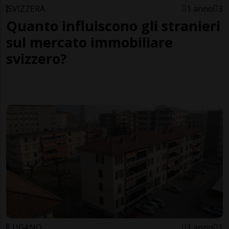
SVIZZERA
1 anno
3
Quanto influiscono gli stranieri
sul mercato immobiliare
svizzero?
LUGANO
1 anno
1