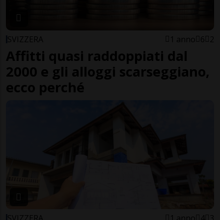
SVIZZERA
1 anno
6
2
Affitti quasi raddoppiati dal
2000 e gli alloggi scarseggiano,
ecco perché
SVIZZERA
1 anno
4
3