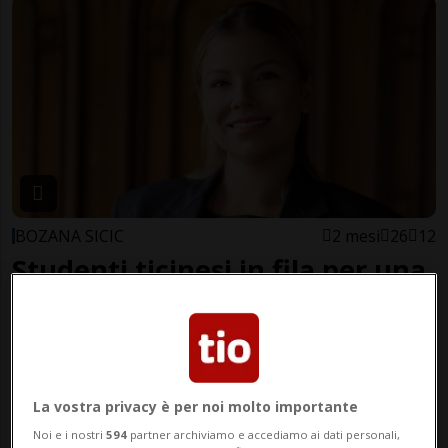
BOZANA SICIC
2 mesi
26
12
Studenti ticinesi in fila per una
stanza: la Svizzera non ha più
spazio
La vostra privacy è per noi molto importante
Noi e i nostri
594
partner archiviamo e accediamo ai dati personali,