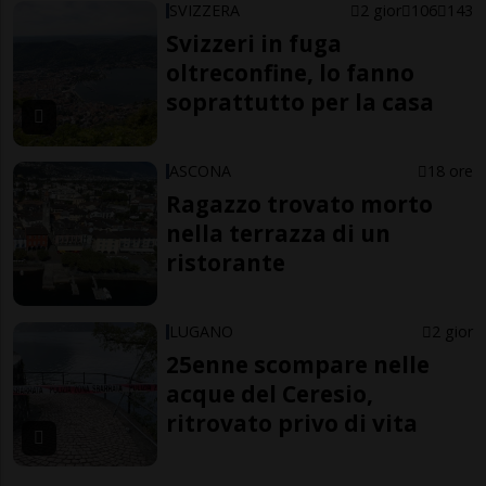
SVIZZERA
2 gior
106
143
Svizzeri in fuga
oltreconfine, lo fanno
soprattutto per la casa
ASCONA
18 ore
Ragazzo trovato morto
nella terrazza di un
ristorante
LUGANO
2 gior
25enne scompare nelle
acque del Ceresio,
ritrovato privo di vita