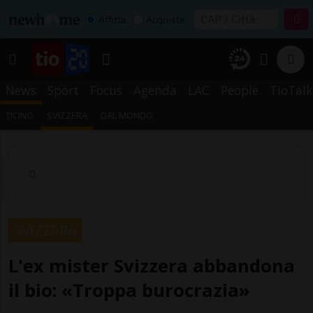
Affitta
Acquista
News
Sport
Focus
Agenda
LAC
People
TioTalk
TICINO
SVIZZERA
DAL MONDO
SVIZZERA
L'ex mister Svizzera abbandona
il bio: «Troppa burocrazia»