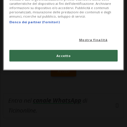
caratteristiche del dispositivo ai fini dell’identificazione. Archiviare
informazioni su dispositivo e/o accedervi. Pubblicità e contenuti
🔐 Sblocca il nostro archivio
personalizzati, misurazione delle prestazioni dei contenuti e degli
annunci, ricerche sul pubblico, sviluppo di servizi.
esclusivo!
Elenco dei partner (fornitori)
Sottoscrivi un abbonamento
Archivio
per
leggere questo articolo, oppure scegli
Mostra finalità
MyTioAbo
per accedere all'archivio e
navigare su sito e app senza pubblicità.
Accetto
ACCEDI
Entra nel
canale WhatsApp
di
Ticinonline.