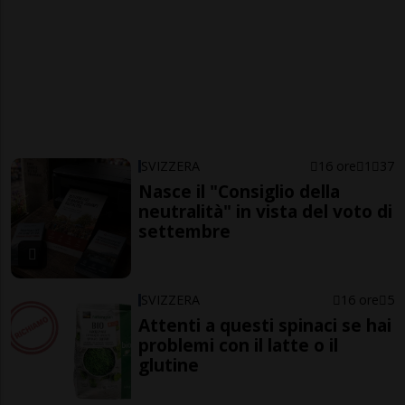
SVIZZERA
16 ore
1
37
Nasce il "Consiglio della
neutralità" in vista del voto di
settembre
SVIZZERA
16 ore
5
Attenti a questi spinaci se hai
problemi con il latte o il
glutine