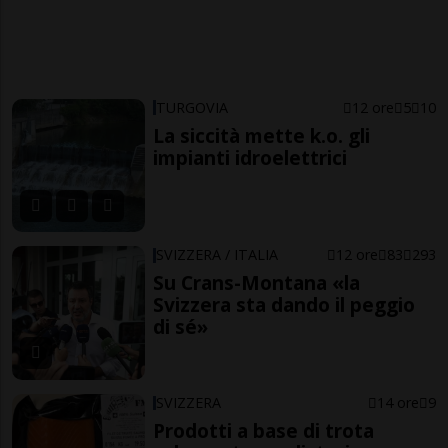
TURGOVIA
12 ore
5
10
La siccità mette k.o. gli
impianti idroelettrici
SVIZZERA / ITALIA
12 ore
83
293
Su Crans-Montana «la
Svizzera sta dando il peggio
di sé»
SVIZZERA
14 ore
9
Prodotti a base di trota