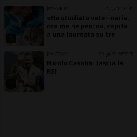
SVIZZERA
1 gior
13
41
«Ho studiato veterinaria,
ora me ne pento», capita
a una laureata su tre
CANTONE
2 gior
166
393
Nicolò Casolini lascia la
RSI