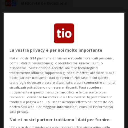
elaborata da Redazione
06 giu 2024 - 15:14
Aggiornamento 15:49
La vostra privacy è per noi molto importante
ZURIGO - È stato probabilmente il
Noi e i nostri
594
partner archiviamo e accediamo ai dati personali,
come i dati di navigazione gli o identificatori univoci, sul tuo
contadino bio più famoso della Svizzera,
dispositivo . Selezionando Accetto, abiliti le tecnologie di
tracciamento affinché supportino gli scopi mostrati alla voce "Noi e i
nostri partner trattiamo i dati da fornire". Nel caso in cui queste
ma oggi abbandona la produzione
tecnologie dovessero essere disabilitate, alcuni contenuti e annunci
visualizzati potrebbero non essere rilevanti. Puoi accedere
biologica: troppa burocrazia, dice Renzo
nuovamente a questo menu per modificare le tue scelte o per
revocare il consenso facendo clic sul link Gestisci le preferenze in
Blumenthal, grigionese noto in tutto il
fondo alla pagina web.. Tali scelte avranno effetto nel contesto del
nostro Sito web. Per maggiori informazioni, consulta l'Informativa
paese anche per aver indossato i panni di
sulla privacy.
Mister Svizzera.«...
Noi e i nostri partner trattiamo i dati per fornire:
Utilizzare dati di geolocalizzazione precisi. Scansione attiva delle