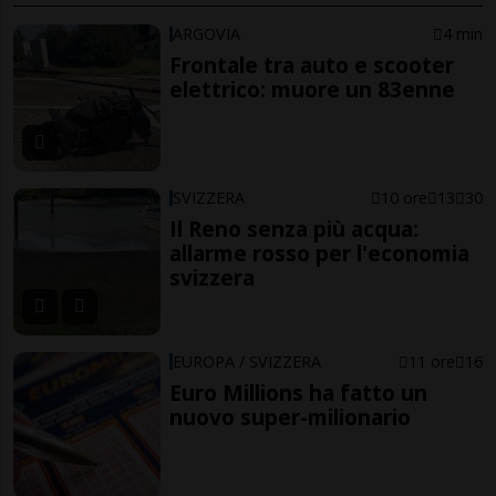
ARGOVIA
4 min
Frontale tra auto e scooter
elettrico: muore un 83enne
SVIZZERA
10 ore
13
30
Il Reno senza più acqua:
allarme rosso per l'economia
svizzera
EUROPA / SVIZZERA
11 ore
16
Euro Millions ha fatto un
nuovo super-milionario