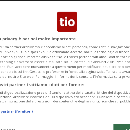
eggiato». Chi prenota tramite
ere coperto dal fondo di garanzia del
a privacy è per noi molto importante
ri
594
partner archiviamo e accediamo ai dati personali, come i dati di navigazione 
ri univoci, sul tuo dispositivo . Selezionando Accetto, abiliti le tecnologie di tracc
portino gli scopi mostrati alla voce "Noi e i nostri partner trattiamo i dati da fornir
tecnologie dovessero essere disabilitate, alcuni contenuti e annunci visualizzati 
vanti. Puoi accedere nuovamente a questo menu per modificare le tue scelte o per
endo clic sul link Gestisci le preferenze in fondo alla pagina web.. Tali scelte avr
o del nostro Sito web. Per maggiori informazioni, consulta l'Informativa sulla priva
ostri partner trattiamo i dati per fornire:
ati di geolocalizzazione precisi. Scansione attiva delle caratteristiche del dispositivo 
icazione. Archiviare informazioni su dispositivo e/o accedervi. Pubblicità e contenu
ati, misurazione delle prestazioni dei contenuti e degli annunci, ricerche sul pubbl
 partner (fornitori)
 finalità
Ac