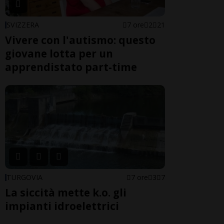
SVIZZERA
7 ore
2
21
Vivere con l'autismo: questo
giovane lotta per un
apprendistato part-time
TURGOVIA
7 ore
3
7
La siccità mette k.o. gli
impianti idroelettrici