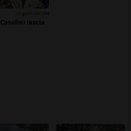
E
2 gior
160
394
Casolini lascia