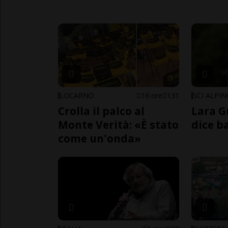
LOCARNO
16 ore
131
SCI ALPI
Crolla il palco al
Lara G
Monte Verità: «È stato
dice b
come un'onda»