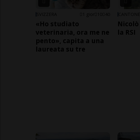
SVIZZERA
1 gior
10
40
CANTON
«Ho studiato
Nicolò 
veterinaria, ora me ne
la RSI
pento», capita a una
laureata su tre