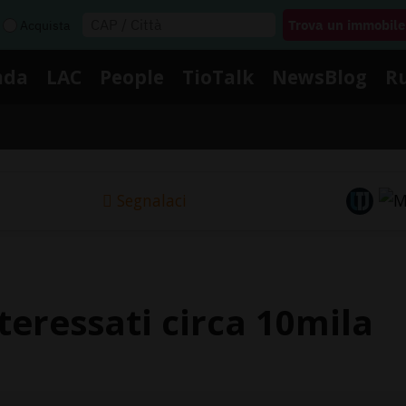
Acquista
nda
LAC
People
TioTalk
NewsBlog
R
Segnalaci
nteressati circa 10mila