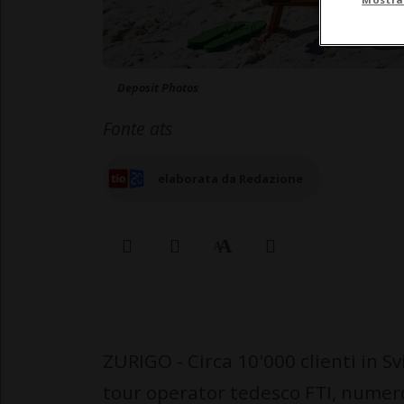
Deposit Photos
Fonte ats
elaborata da Redazione
ZURIGO - Circa 10'000 clienti in Sv
tour operator tedesco FTI, numero