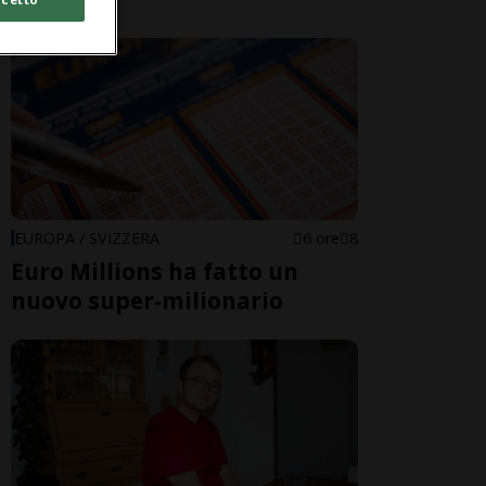
EUROPA / SVIZZERA
6 ore
8
Euro Millions ha fatto un
nuovo super-milionario