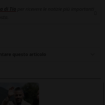
a di Tio
per ricevere le notizie più importanti
osta.
tare questo articolo