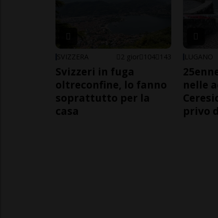
SVIZZERA
2 gior
104
143
LUGANO
Svizzeri in fuga
25enn
oltreconfine, lo fanno
nelle 
soprattutto per la
Ceresi
casa
privo d