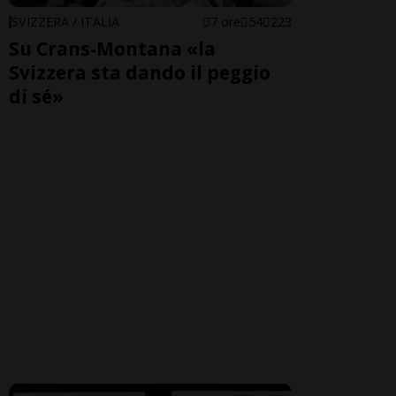
SVIZZERA / ITALIA
7 ore
54
223
Su Crans-Montana «la
Svizzera sta dando il peggio
di sé»