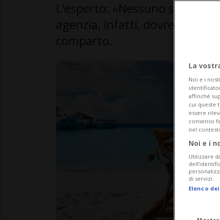
L'esperto: «Nessuno sarà dann
agenzia, infatti, dovrebbe ess
comparto.
La vostr
Noi e i nost
identificato
affinché sup
cui queste 
essere rile
consenso fac
nel contest
Noi e i n
Utilizzare d
dell’identif
personalizz
di servizi.
Elenco dei
Mostra