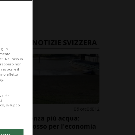
ULTIME NOTIZIE SVIZZERA
gli o
iamento
e". Nel caso in
potrebbero non
 revocare il
anno effetto
cy.
ai fini
ti
ico, sviluppo
SVIZZERA
5 ore
6
12
Il Reno senza più acqua:
allarme rosso per l'economia
svizzera
cetto