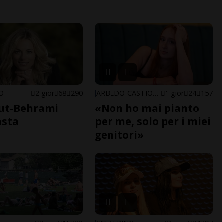
NO
2 gior
68
290
ARBEDO-CASTIONE
1 gior
24
157
ut-Behrami
«Non ho mai pianto
asta
per me, solo per i miei
genitori»