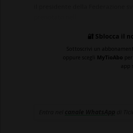
il presidente della Federazione sv
prenotato nell...
🔐 Sblocca il n
Sottoscrivi un abbonamen
oppure scegli
MyTioAbo
per 
app 
Entra nel
canale WhatsApp
di Tic