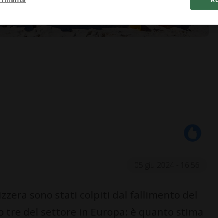
05 giu 2024 - 16:56
izzera sono stati colpiti dal fallimento del
 tre del settore in Europa: è quanto stima