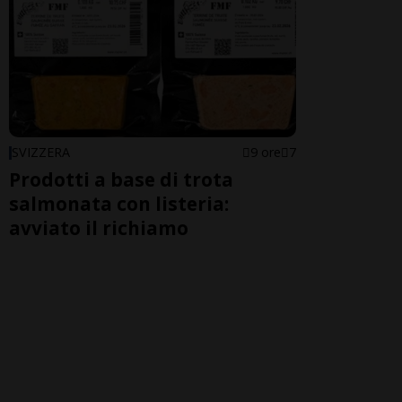
SVIZZERA
9 ore
7
Prodotti a base di trota
salmonata con listeria:
avviato il richiamo