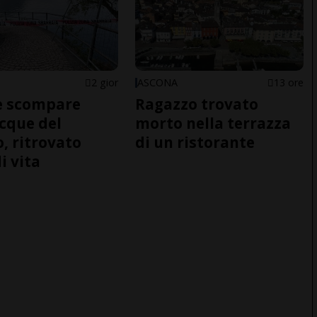
2 gior
ASCONA
13 ore
e scompare
Ragazzo trovato
acque del
morto nella terrazza
o, ritrovato
di un ristorante
i vita