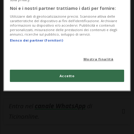
Noi e i nostri partner trattiamo i dati per fornire:
🔐 Sblocca il nostro archivio
Utilizzare dati di geolocalizzazione precisi. Scansione attiva delle
esclusivo!
caratteristiche del dispositivo ai fini dell’identificazione. Archiviare
informazioni su dispositivo e/o accedervi. Pubblicità e contenuti
personalizzati, misurazione delle prestazioni dei contenuti e degli
Sottoscrivi un abbonamento
Archivio
per
annunci, ricerche sul pubblico, sviluppo di servizi.
Elenco dei partner (fornitori)
leggere questo articolo, oppure scegli
MyTioAbo
per accedere all'archivio e
navigare su sito e app senza pubblicità.
Mostra finalità
ACCEDI
Accetto
Entra nel
canale WhatsApp
di
Ticinonline.