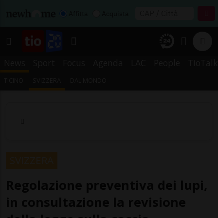
Affitta
Acquista
News
Sport
Focus
Agenda
LAC
People
TioTalk
TICINO
SVIZZERA
DAL MONDO
SVIZZERA
Regolazione preventiva dei lupi,
in consultazione la revisione