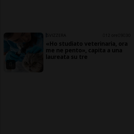
SVIZZERA
12 ore
9
30
«Ho studiato veterinaria, ora
me ne pento», capita a una
laureata su tre