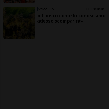
SVIZZERA
11 ore
8
81
«Il bosco come lo conosciamo
adesso scomparirà»