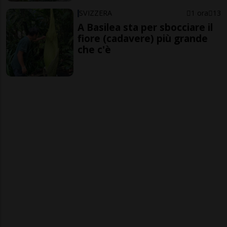
SVIZZERA
1 ora
13
A Basilea sta per sbocciare il
fiore (cadavere) più grande
che c'è