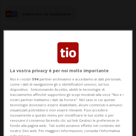
elaborata da Redazione
27 mar 2024 - 15:19
La vostra privacy è per noi molto importante
BERNA - Regolazione preventiva dei lupi,
Noi e i nostri
594
partner archiviamo e accediamo ai dati personali,
salvaguardia di corridoi faunistici e spazi
come i dati di navigazione gli o identificatori univoci, sul tuo
dispositivo . Selezionando Accetto, abiliti le tecnologie di
vitali per la selvaggina. Sono solo alcuni
tracciamento affinché supportino gli scopi mostrati alla voce "Noi e i
nostri partner trattiamo i dati da fornire". Nel caso in cui queste
dei punti sanciti dal Parlamento nella
tecnologie dovessero essere disabilitate, alcuni contenuti e annunci
visualizzati potrebbero non essere rilevanti. Puoi accedere
modifica della legge sulla caccia e che ora
nuovamente a questo menu per modificare le tue scelte o per
revocare il consenso facendo clic sul link Gestisci le preferenze in
il Consiglio federale intende concretiz...
fondo alla pagina web.. Tali scelte avranno effetto nel contesto del
nostro Sito web. Per maggiori informazioni, consulta l'Informativa
sulla privacy.