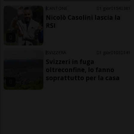
CANTONE
1 gior
154
381
Nicolò Casolini lascia la
RSI
SVIZZERA
1 gior
101
141
Svizzeri in fuga
oltreconfine, lo fanno
soprattutto per la casa