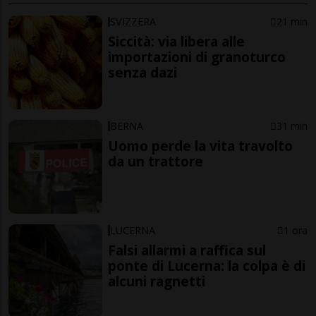
SVIZZERA
21 min
Siccità: via libera alle
importazioni di granoturco
senza dazi
BERNA
31 min
Uomo perde la vita travolto
da un trattore
LUCERNA
1 ora
Falsi allarmi a raffica sul
ponte di Lucerna: la colpa è di
alcuni ragnetti