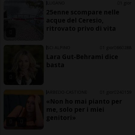
LUGANO
1 gior
25enne scompare nelle
acque del Ceresio,
ritrovato privo di vita
SCI ALPINO
1 gior
66
288
Lara Gut-Behrami dice
basta
ARBEDO-CASTIONE
1 gior
24
159
«Non ho mai pianto per
me, solo per i miei
genitori»