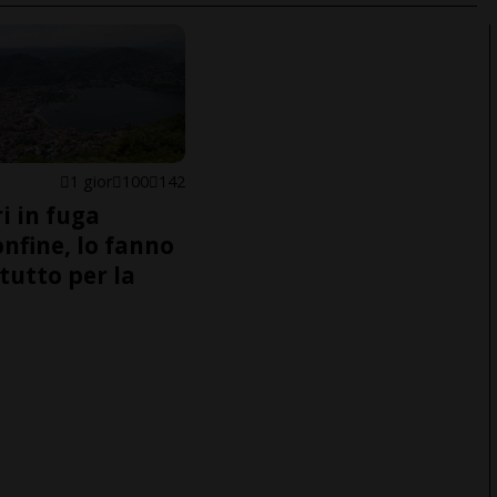
1 gior
100
142
i in fuga
onfine, lo fanno
tutto per la