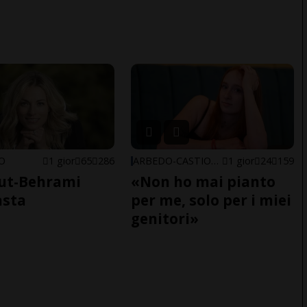
NO
1 gior
65
286
ARBEDO-CASTIONE
1 gior
24
159
ut-Behrami
«Non ho mai pianto
asta
per me, solo per i miei
genitori»