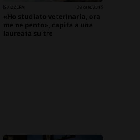
SVIZZERA
8 ore
3
15
«Ho studiato veterinaria, ora
me ne pento», capita a una
laureata su tre