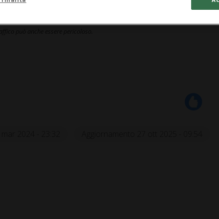
traffico può anche essere pericoloso.
 mar 2024 - 23:32
Aggiornamento 27 ott 2025 - 09:54