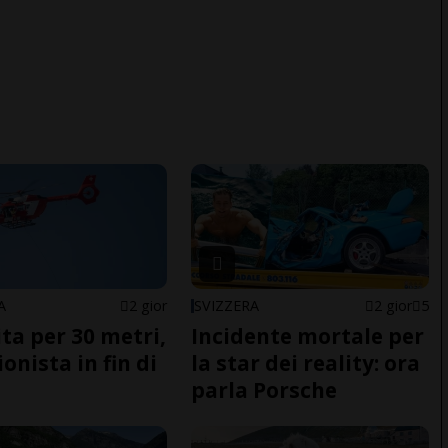
A
2 gior
SVIZZERA
2 gior
5
ita per 30 metri,
Incidente mortale per
onista in fin di
la star dei reality: ora
parla Porsche