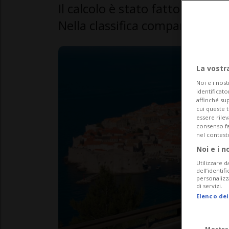
Il calcolo è stato fatto contan
Nella classifica compare anche 
La vostr
Noi e i nost
identificato
affinché sup
cui queste 
essere rile
consenso fac
nel contest
Noi e i n
Utilizzare d
dell’identif
personalizz
di servizi.
Elenco dei
Mostra