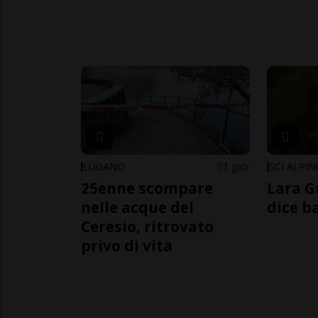
LUGANO
1 gior
SCI ALPI
25enne scompare
Lara G
nelle acque del
dice b
Ceresio, ritrovato
privo di vita