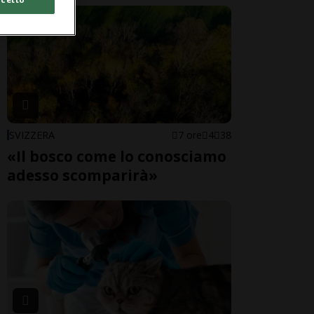
SVIZZERA
7 ore
4
38
«Il bosco come lo conosciamo
adesso scomparirà»