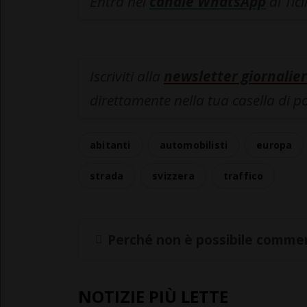
Entra nel
canale WhatsApp
di Tic
Iscriviti alla
newsletter giornalier
direttamente nella tua casella di p
abitanti
automobilisti
europa
strada
svizzera
traffico
Perché non è possibile commen
NOTIZIE PIÙ LETTE