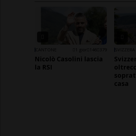
CANTONE
1 gior
146
379
SVIZZERA
Nicolò Casolini lascia
Svizzer
la RSI
oltrec
soprat
casa