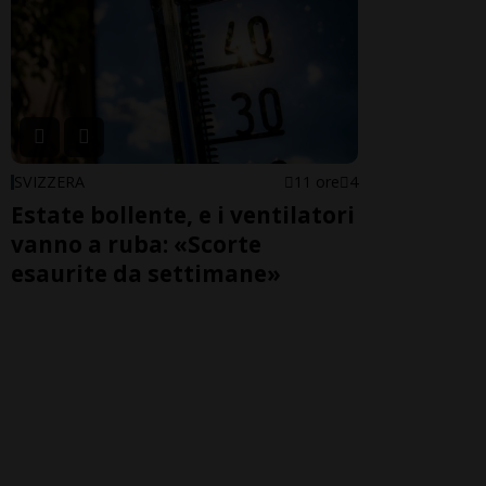
SVIZZERA
11 ore
4
Estate bollente, e i ventilatori
vanno a ruba: «Scorte
esaurite da settimane»