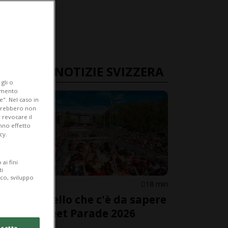
ULTIME NOTIZIE SVIZZERA
gli o
iamento
e". Nel caso in
potrebbero non
 revocare il
anno effetto
cy.
ai fini
ti
ico, sviluppo
SVIZZERA
18 min
Tutto quello che c'è da sapere
sulla Street Parade 2026
cetto