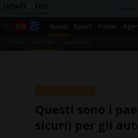
Affitta
News
Sport
Focus
Age
TICINO
SVIZZERA
DAL MONDO
SVIZZERA/EUROPA
Questi sono i paes
sicuri) per gli au