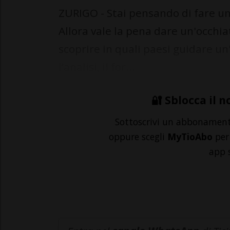
ZURIGO - Stai pensando di fare un
Allora vale la pena dare un'occhia
scoprire in quali paesi guidare un
l’analisi, il for...
🔐 Sblocca il n
Sottoscrivi un abbonamen
oppure scegli
MyTioAbo
per 
app 