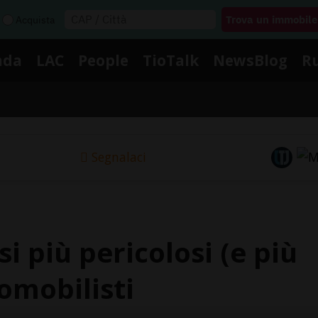
Acquista
nda
LAC
People
TioTalk
NewsBlog
R
Segnalaci
i più pericolosi (e più
tomobilisti