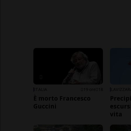
ITALIA
19 ore
18
LAVIZZAR
È morto Francesco
Precip
Guccini
escursi
vita