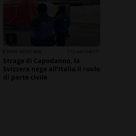
CRANS MONTANA
12 ore
34
151
Strage di Capodanno, la
Svizzera nega all’Italia il ruolo
di parte civile