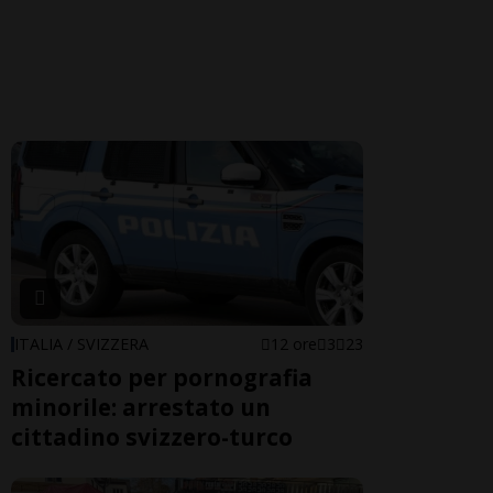
ITALIA / SVIZZERA
12 ore
3
23
Ricercato per pornografia
minorile: arrestato un
cittadino svizzero-turco