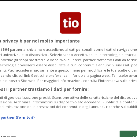
do le vittime per milione d'abitanti.
la Svizzera.
a privacy è per noi molto importante
ri
594
partner archiviamo e accediamo ai dati personali, come i dati di navigazione 
ri univoci, sul tuo dispositivo . Selezionando Accetto, abiliti le tecnologie di tracc
portino gli scopi mostrati alla voce "Noi e i nostri partner trattiamo i dati da fornir
tecnologie dovessero essere disabilitate, alcuni contenuti e annunci visualizzati 
vanti. Puoi accedere nuovamente a questo menu per modificare le tue scelte o per
endo clic sul link Gestisci le preferenze in fondo alla pagina web.. Tali scelte avr
o del nostro Sito web. Per maggiori informazioni, consulta l'Informativa sulla priva
ostri partner trattiamo i dati per fornire:
ati di geolocalizzazione precisi. Scansione attiva delle caratteristiche del dispositivo 
icazione. Archiviare informazioni su dispositivo e/o accedervi. Pubblicità e contenu
ati, misurazione delle prestazioni dei contenuti e degli annunci, ricerche sul pubbl
 partner (fornitori)
 finalità
Ac