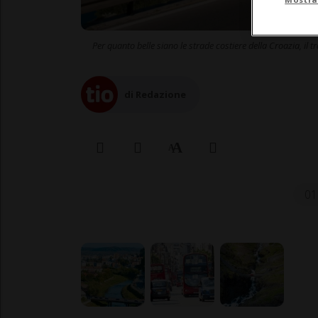
Per quanto belle siano le strade costiere della Croazia, il 
di Redazione
01