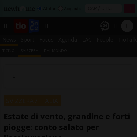
Affitta
Acquista
News
Sport
Focus
Agenda
LAC
People
TioTalk
TICINO
SVIZZERA
DAL MONDO
SVIZZERA / ITALIA
Estate di vento, grandine e forti
piogge: conto salato per