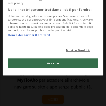
sulla privacy.
portare in carrozzeria la propria auto per i
Noi e i nostri partner trattiamo i dati per fornire:
danni da grandine, oppure ha dovuto
Utilizzare dati di geolocalizzazione precisi. Scansione attiva delle
caratteristiche del dispositivo ai fini dell’identificazione. Archiviare
risistemare o controllare il cappotto
informazioni su dispositivo e/o accedervi. Pubblicità e contenuti
personalizzati, misurazione delle prestazioni dei contenuti e degli
annunci, ricerche sul pubblico, sviluppo di servizi.
esterno o il tetto della propria abitazi...
Elenco dei partner (fornitori)
🔐 Sblocca il nostro archivio
Mostra finalità
esclusivo!
Accetto
Sottoscrivi un abbonamento
Archivio
per
leggere questo articolo, oppure scegli
MyTioAbo
per accedere all'archivio e
navigare su sito e app senza pubblicità.
ACCEDI