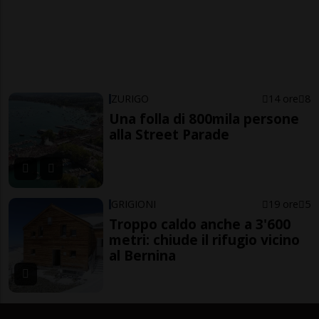
ZURIGO
14 ore
8
Una folla di 800mila persone
alla Street Parade
GRIGIONI
19 ore
5
Troppo caldo anche a 3'600
metri: chiude il rifugio vicino
al Bernina