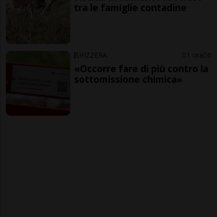
tra le famiglie contadine
SVIZZERA
1 ora
6
«Occorre fare di più contro la
sottomissione chimica»