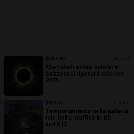
SVIZZERA
1 ora
2
Mercoledì eclissi solare: in
Svizzera si ripeterà solo nel
2075
GRIGIONI
2 ore
4
Tamponamento nella galleria
Isla Bella: traffico in tilt
sull’A13