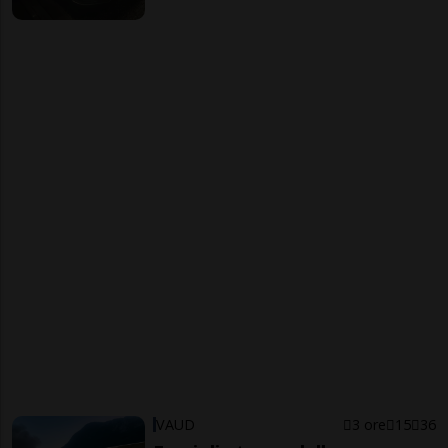
VAUD
3 ore
15
36