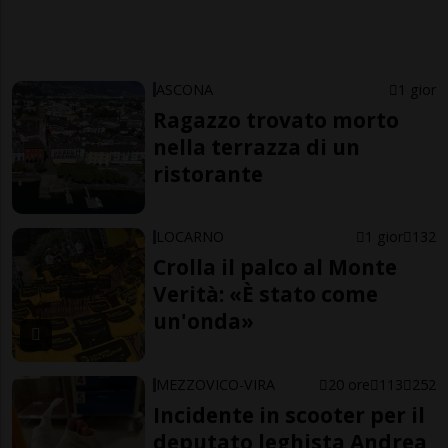
ASCONA
1 gior
Ragazzo trovato morto
nella terrazza di un
ristorante
LOCARNO
1 gior
132
Crolla il palco al Monte
Verità: «È stato come
un'onda»
MEZZOVICO-VIRA
20 ore
113
252
Incidente in scooter per il
deputato leghista Andrea