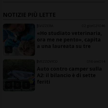
NOTIZIE PIÙ LETTE
SVIZZERA
2 gior
21
46
«Ho studiato veterinaria,
ora me ne pento», capita
a una laureata su tre
MEZZOVICO
16 ore
14
Auto contro camper sulla
A2: il bilancio è di sette
feriti