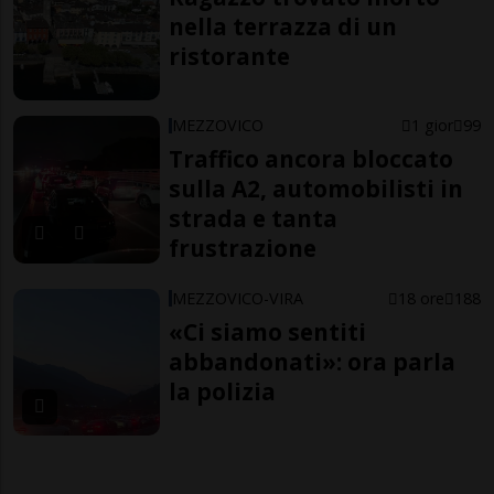
nella terrazza di un
ristorante
MEZZOVICO
1 gior
99
Traffico ancora bloccato
sulla A2, automobilisti in
strada e tanta
frustrazione
MEZZOVICO-VIRA
18 ore
188
«Ci siamo sentiti
abbandonati»: ora parla
la polizia