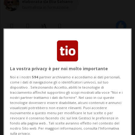
elaborata da Elia Salsano
Giornalista in formazione
01 lug 2023 - 17:52
BERNA - Migliaia di curiosi sono accorsi
La vostra privacy è per noi molto importante
oggi a Berna per assistere alla prima delle
Noi e i nostri
594
partner archiviamo e accediamo ai dati personali,
due giornate di porte aperte della
come i dati di navigazione gli o identificatori univoci, sul tuo
dispositivo . Selezionando Accetto, abiliti le tecnologie di
tracciamento affinché supportino gli scopi mostrati alla voce "Noi e i
Confederazione per i 175 anni della
nostri partner trattiamo i dati da fornire". Nel caso in cui queste
tecnologie dovessero essere disabilitate, alcuni contenuti e annunci
Costituzione federale. Fra i siti da visitare,
visualizzati potrebbero non essere rilevanti. Puoi accedere
nuovamente a questo menu per modificare le tue scelte o per
Palazzo federale era quello con la fila
revocare il consenso facendo clic sul link Gestisci le preferenze in
fondo alla pagina web.. Tali scelte avranno effetto nel contesto del
d'atte...
nostro Sito web. Per maggiori informazioni, consulta l'Informativa
sulla privacy.