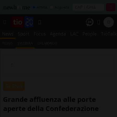
Affitta
Acquista
News
Sport
Focus
Agenda
LAC
People
TioTalk
TICINO
SVIZZERA
DAL MONDO
BERNA
Grande affluenza alle porte
aperte della Confederazione