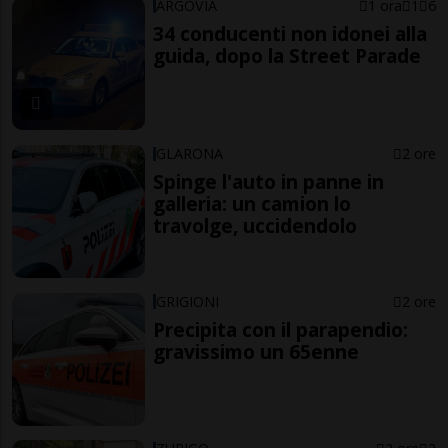
ARGOVIA
1 ora
1
6
34 conducenti non idonei alla
guida, dopo la Street Parade
GLARONA
2 ore
Spinge l'auto in panne in
galleria: un camion lo
travolge, uccidendolo
GRIGIONI
2 ore
Precipita con il parapendio:
gravissimo un 65enne