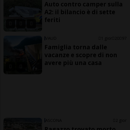
Auto contro camper sulla
A2: il bilancio è di sette
feriti
VAUD
1 gior
20
97
Famiglia torna dalle
vacanze e scopre di non
avere più una casa
ASCONA
2 gior
Ragazzo trovato morto