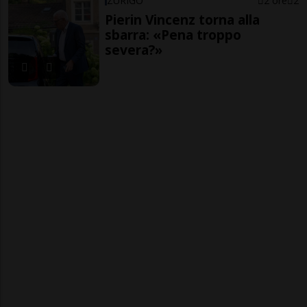
ZURIGO
2 ore
2
Pierin Vincenz torna alla
sbarra: «Pena troppo
severa?»