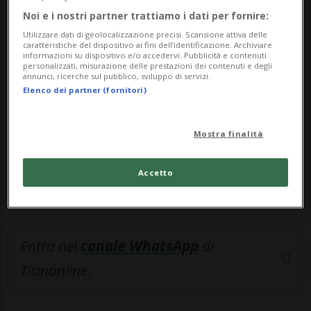
Noi e i nostri partner trattiamo i dati per fornire:
🔐 Sblocca il nostro archivio
Utilizzare dati di geolocalizzazione precisi. Scansione attiva delle
esclusivo!
caratteristiche del dispositivo ai fini dell’identificazione. Archiviare
informazioni su dispositivo e/o accedervi. Pubblicità e contenuti
personalizzati, misurazione delle prestazioni dei contenuti e degli
Sottoscrivi un abbonamento
Archivio
per
annunci, ricerche sul pubblico, sviluppo di servizi.
Elenco dei partner (fornitori)
leggere questo articolo, oppure scegli
MyTioAbo
per accedere all'archivio e
Mostra finalità
navigare su sito e app senza pubblicità.
Accetto
ACCEDI
Entra nel
canale WhatsApp
di
Ticinonline.