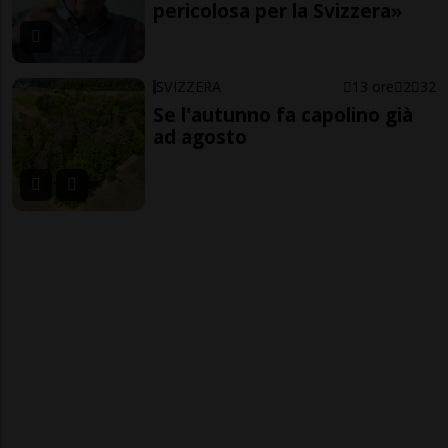
pericolosa per la Svizzera»
SVIZZERA
13 ore
2
32
Se l'autunno fa capolino già
ad agosto