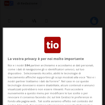
di Redazione
01 mar 2023 - 15:22
4
La vostra privacy è per noi molto importante
Noi e i nostri
594
partner archiviamo e accediamo ai dati personali,
come i dati di navigazione gli o identificatori univoci, sul tuo
dispositivo . Selezionando Accetto, abiliti le tecnologie di
tracciamento affinché supportino gli scopi mostrati alla voce "Noi e i
BERNA - Le FFS come "spie" grazie al nuovo
nostri partner trattiamo i dati da fornire". Nel caso in cui queste
tecnologie dovessero essere disabilitate, alcuni contenuti e annunci
sistema di misurazione della frequenza?
visualizzati potrebbero non essere rilevanti. Puoi accedere
nuovamente a questo menu per modificare le tue scelte o per
Ha fatto discutere e non poco l'annuncio
revocare il consenso facendo clic sul link Gestisci le preferenze in
fondo alla pagina web.. Tali scelte avranno effetto nel contesto del
nostro Sito web. Per maggiori informazioni, consulta l'Informativa