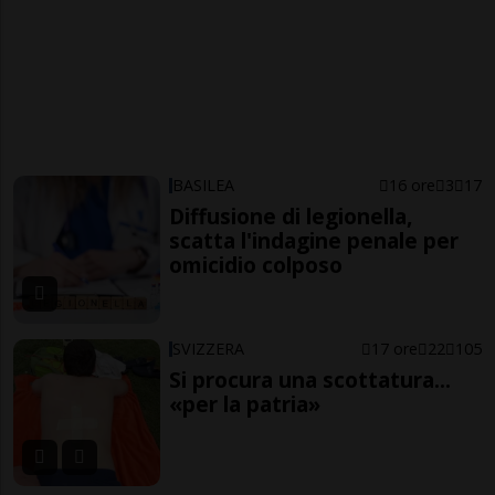
BASILEA
16 ore
3
17
Diffusione di legionella,
scatta l'indagine penale per
omicidio colposo
SVIZZERA
17 ore
22
105
Si procura una scottatura...
«per la patria»