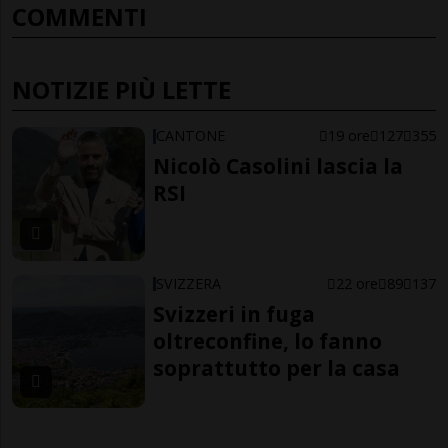
COMMENTI
NOTIZIE PIÙ LETTE
CANTONE
19 ore
127
355
Nicolò Casolini lascia la
RSI
SVIZZERA
22 ore
89
137
Svizzeri in fuga
oltreconfine, lo fanno
soprattutto per la casa