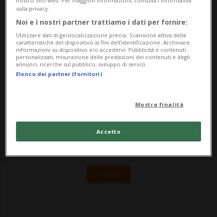
dell'arrivo di telecamere a riconoscimento
sulla privacy.
facciale in 57 stazioni svizzere. L’opinione
Noi e i nostri partner trattiamo i dati per fornire:
pubblica e la stampa non ha...
Utilizzare dati di geolocalizzazione precisi. Scansione attiva delle
caratteristiche del dispositivo ai fini dell’identificazione. Archiviare
informazioni su dispositivo e/o accedervi. Pubblicità e contenuti
personalizzati, misurazione delle prestazioni dei contenuti e degli
annunci, ricerche sul pubblico, sviluppo di servizi.
🔐 Sblocca il nostro archivio
Elenco dei partner (fornitori)
esclusivo!
Sottoscrivi un abbonamento
Archivio
per
Mostra finalità
leggere questo articolo, oppure scegli
Accetto
MyTioAbo
per accedere all'archivio e
navigare su sito e app senza pubblicità.
ACCEDI