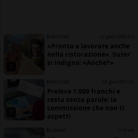
CANTONE
2 gior
208
213
«Pronta a lavorare anche
nella ristorazione». Suter
si indigna: «Anche?»
CANTONE
3 gior
47
121
Preleva 1.000 franchi e
resta senza parole: la
commissione che non ti
aspetti
LUGANO
19 ore