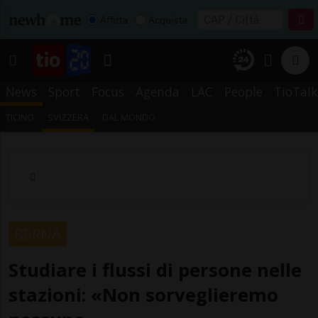
Affitta
Acquista
News
Sport
Focus
Agenda
LAC
People
TioTalk
TICINO
SVIZZERA
DAL MONDO
BERNA
Studiare i flussi di persone nelle
stazioni: «Non sorveglieremo