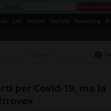
Acquista
nda
LAC
People
TioTalk
NewsBlog
R
Segnalaci
ti per Covid-19, ma la
ltrove»