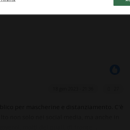
18 gen 2023 - 21:36
27
blico per mascherine e distanziamento. C'è
lto non solo nei social media, ma anche in
governi, molti dei quali, di fronte...