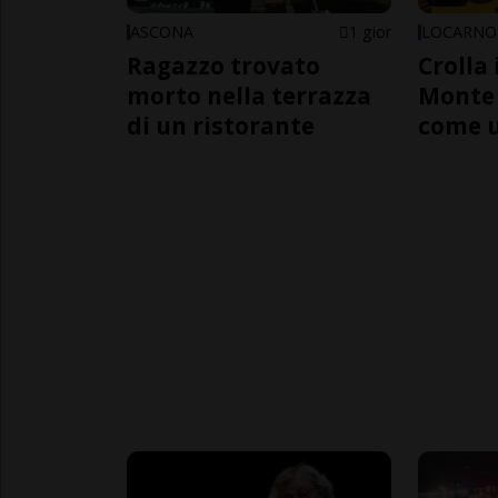
ASCONA
1 gior
LOCARNO
Ragazzo trovato
Crolla 
morto nella terrazza
Monte 
di un ristorante
come 