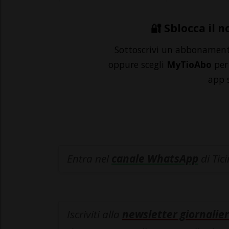
🔐 Sblocca il n
Sottoscrivi un abbonamen
oppure scegli
MyTioAbo
per 
app 
Entra nel
canale WhatsApp
di Tic
Iscriviti alla
newsletter giornalier