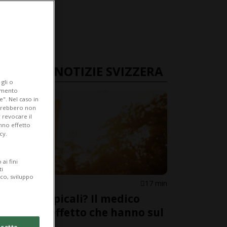
ULTIME NOTIZIE SVIZZERA
gli o
iamento
e". Nel caso in
potrebbero non
 revocare il
anno effetto
cy.
ai fini
ti
ico, sviluppo
SVIZZERA
17 min
Notti tropicali? Il medico
spiega l'effetto che hanno sul
sonno
cetto