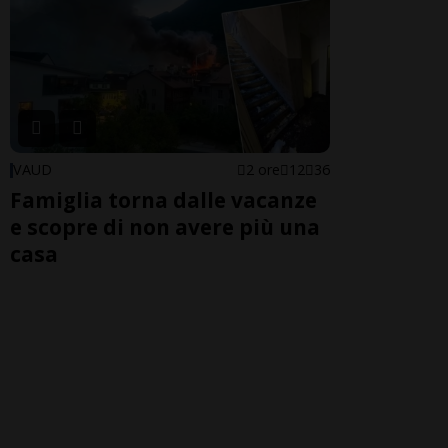
VAUD
2 ore
12
36
Famiglia torna dalle vacanze
e scopre di non avere più una
casa