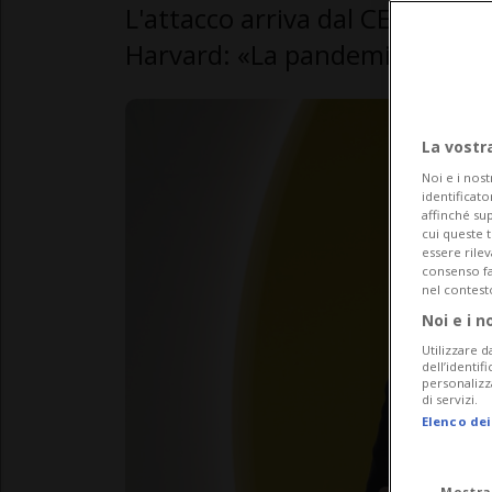
L'attacco arriva dal CEO di Mod
Harvard: «La pandemia è tutt'a
La vostr
Noi e i nost
identificato
affinché sup
cui queste 
essere rile
consenso fac
nel contest
Noi e i n
Utilizzare d
dell’identif
personalizz
di servizi.
Elenco dei
Mostra