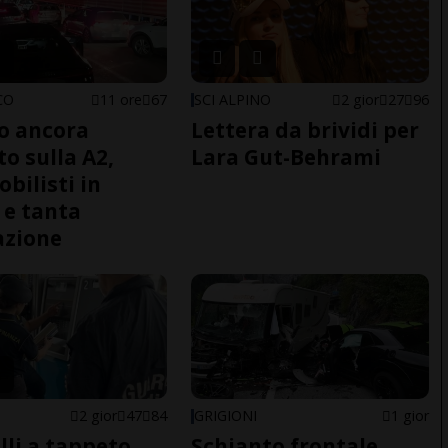
CO
11 ore
67
SCI ALPINO
2 gior
27
96
co ancora
Lettera da brividi per
to sulla A2,
Lara Gut-Behrami
bilisti in
 e tanta
azione
2 gior
47
84
GRIGIONI
1 gior
lli a tappeto
Schianto frontale