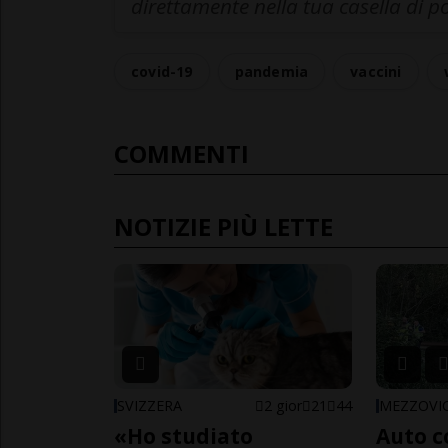
direttamente nella tua casella di p
covid-19
pandemia
vaccini
COMMENTI
NOTIZIE PIÙ LETTE
SVIZZERA
2 gior
21
44
MEZZOVI
«Ho studiato
Auto c