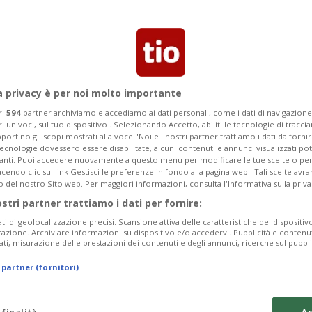
erna. Gli fa eco anche il Preside di
ltro che finita».
a privacy è per noi molto importante
ri
594
partner archiviamo e accediamo ai dati personali, come i dati di navigazione 
ri univoci, sul tuo dispositivo . Selezionando Accetto, abiliti le tecnologie di tracc
portino gli scopi mostrati alla voce "Noi e i nostri partner trattiamo i dati da fornir
tecnologie dovessero essere disabilitate, alcuni contenuti e annunci visualizzati 
vanti. Puoi accedere nuovamente a questo menu per modificare le tue scelte o per
endo clic sul link Gestisci le preferenze in fondo alla pagina web.. Tali scelte avr
o del nostro Sito web. Per maggiori informazioni, consulta l'Informativa sulla priva
ostri partner trattiamo i dati per fornire:
ati di geolocalizzazione precisi. Scansione attiva delle caratteristiche del dispositivo 
icazione. Archiviare informazioni su dispositivo e/o accedervi. Pubblicità e contenu
ati, misurazione delle prestazioni dei contenuti e degli annunci, ricerche sul pubbl
 partner (fornitori)
 finalità
Ac