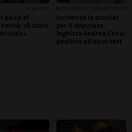
1 gior
132
MEZZOVICO-VIRA
19 ore
113
252
il palco al
Incidente in scooter
Verità: «È stato
per il deputato
un'onda»
leghista Andrea Censi:
positivo all’alcol test