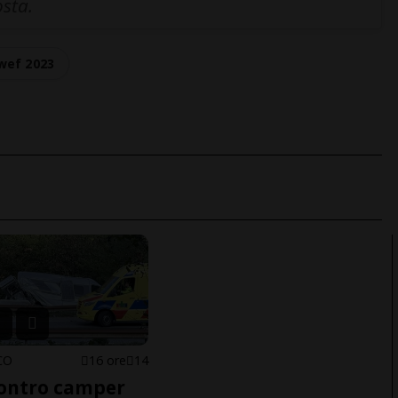
osta.
wef 2023
CO
16 ore
14
ontro camper