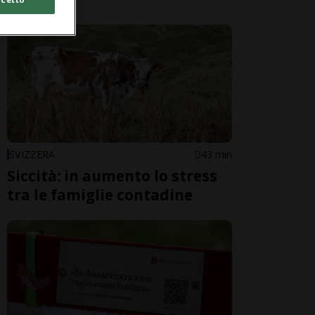
SVIZZERA
43 min
Siccità: in aumento lo stress
tra le famiglie contadine