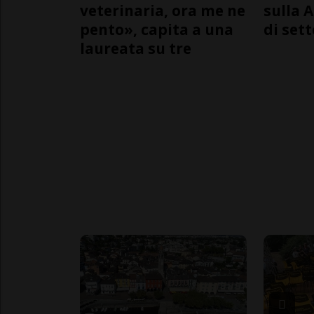
veterinaria, ora me ne
sulla A
pento», capita a una
di sett
laureata su tre