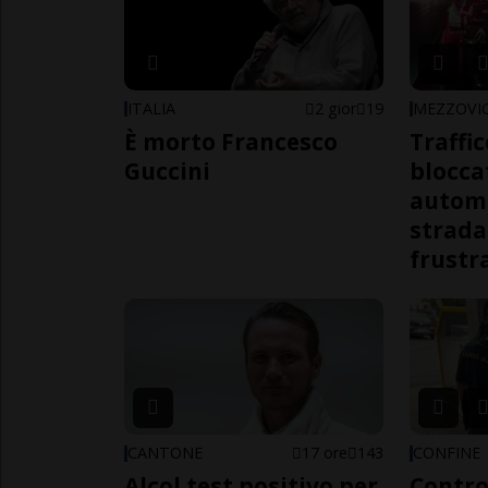
ITALIA
2 gior
19
MEZZOVI
È morto Francesco
Traffi
Guccini
blocca
automo
strada
frustr
CANTONE
17 ore
143
CONFINE
Alcol test positivo per
Contro