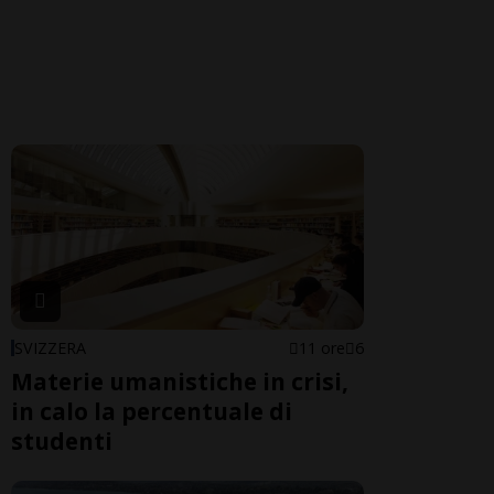
SVIZZERA
11 ore
6
Materie umanistiche in crisi,
in calo la percentuale di
studenti