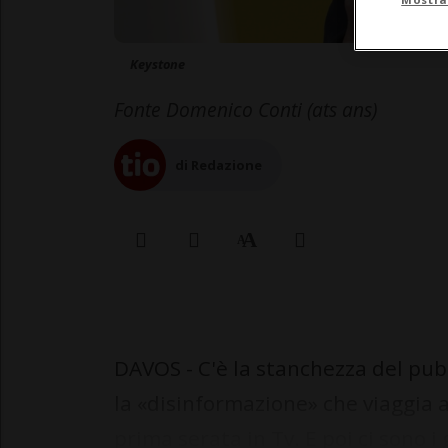
Keystone
Fonte Domenico Conti (ats ans)
di Redazione
DAVOS - C'è la stanchezza del pub
la «disinformazione» che viaggia a
prima serata in Tv. E poi ci sono i 