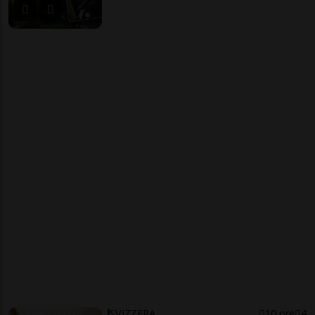
SVIZZERA
10 ore
4