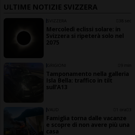
ULTIME NOTIZIE SVIZZERA
SVIZZERA
38 sec
Mercoledì eclissi solare: in
Svizzera si ripeterà solo nel
2075
GRIGIONI
9 min
Tamponamento nella galleria
Isla Bella: traffico in tilt
sull’A13
VAUD
1 ora
3
Famiglia torna dalle vacanze
e scopre di non avere più una
casa