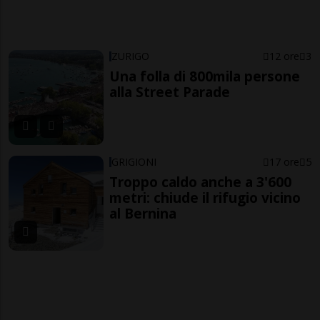
ZURIGO
12 ore
3
Una folla di 800mila persone
alla Street Parade
GRIGIONI
17 ore
5
Troppo caldo anche a 3'600
metri: chiude il rifugio vicino
al Bernina