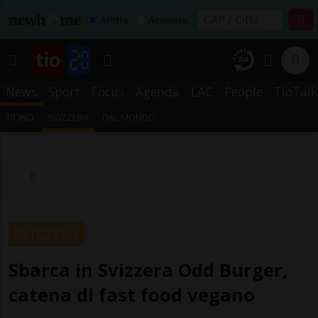
Affitta
Acquista
News
Sport
Focus
Agenda
LAC
People
TioTalk
TICINO
SVIZZERA
DAL MONDO
SVIZZERA
Sbarca in Svizzera Odd Burger,
catena di fast food vegano