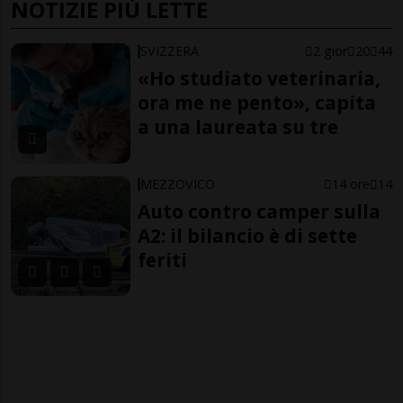
NOTIZIE PIÙ LETTE
SVIZZERA
2 gior
20
44
«Ho studiato veterinaria,
ora me ne pento», capita
a una laureata su tre
MEZZOVICO
14 ore
14
Auto contro camper sulla
A2: il bilancio è di sette
feriti