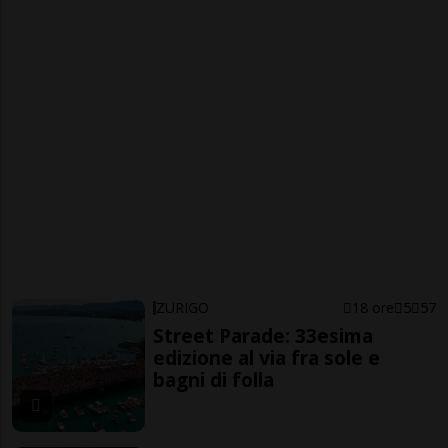
ZURIGO
18 ore
5
57
Street Parade: 33esima
edizione al via fra sole e
bagni di folla