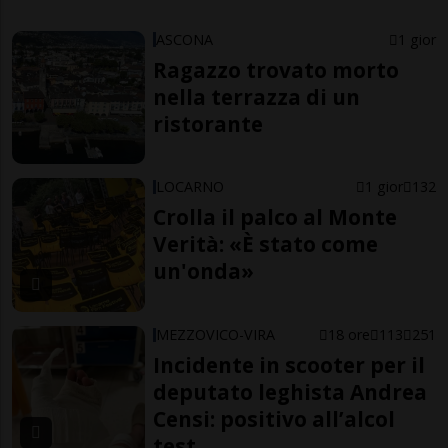
ASCONA
1 gior
Ragazzo trovato morto
nella terrazza di un
ristorante
LOCARNO
1 gior
132
Crolla il palco al Monte
Verità: «È stato come
un'onda»
MEZZOVICO-VIRA
18 ore
113
251
Incidente in scooter per il
deputato leghista Andrea
Censi: positivo all’alcol
test