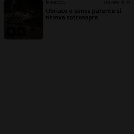
ARGOVIA
19 ore
3
21
Ubriaco e senza patente si
ritrova sottosopra