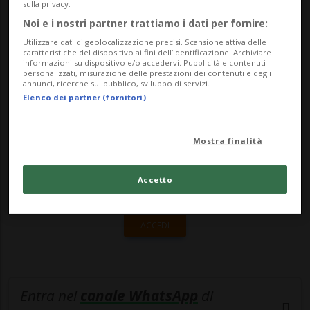
entro l'estate 2023 a Zurigo e Ginevra;
sulla privacy.
Noi e i nostri partner trattiamo i dati per fornire:
sarà poi la volta di Vienna e Monaco di B...
Utilizzare dati di geolocalizzazione precisi. Scansione attiva delle
caratteristiche del dispositivo ai fini dell’identificazione. Archiviare
informazioni su dispositivo e/o accedervi. Pubblicità e contenuti
🔐 Sblocca il nostro archivio
personalizzati, misurazione delle prestazioni dei contenuti e degli
annunci, ricerche sul pubblico, sviluppo di servizi.
esclusivo!
Elenco dei partner (fornitori)
Sottoscrivi un abbonamento
Archivio
per
Mostra finalità
leggere questo articolo, oppure scegli
MyTioAbo
per accedere all'archivio e
Accetto
navigare su sito e app senza pubblicità.
ACCEDI
Entra nel
canale WhatsApp
di