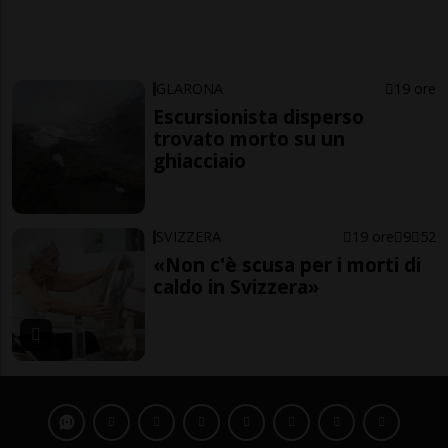
GLARONA
19 ore
Escursionista disperso
trovato morto su un
ghiacciaio
SVIZZERA
19 ore
9
52
«Non c'è scusa per i morti di
caldo in Svizzera»