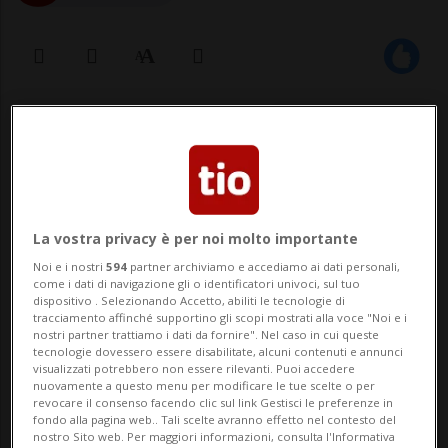
19 dic 2022 - 15:53
La vostra privacy è per noi molto importante
Noi e i nostri
594
partner archiviamo e accediamo ai dati personali,
come i dati di navigazione gli o identificatori univoci, sul tuo
dispositivo . Selezionando Accetto, abiliti le tecnologie di
ZURIGO - Sbarca in Svizzera e in altri paesi
tracciamento affinché supportino gli scopi mostrati alla voce "Noi e i
nostri partner trattiamo i dati da fornire". Nel caso in cui queste
europei Odd Burger, catena di ristorazione
tecnologie dovessero essere disabilitate, alcuni contenuti e annunci
visualizzati potrebbero non essere rilevanti. Puoi accedere
rapida vegana che arriva da oltre
nuovamente a questo menu per modificare le tue scelte o per
revocare il consenso facendo clic sul link Gestisci le preferenze in
Atlantico. I primi ristoranti apriranno
fondo alla pagina web.. Tali scelte avranno effetto nel contesto del
nostro Sito web. Per maggiori informazioni, consulta l'Informativa