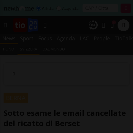
Affitta
Acquista
1
News
Sport
Focus
Agenda
LAC
People
TioTalk
TICINO
SVIZZERA
DAL MONDO
BERNA
Sotto esame le email cancellate
del ricatto di Berset