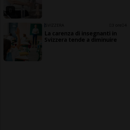
SVIZZERA
3 ore
4
La carenza di insegnanti in
Svizzera tende a diminuire