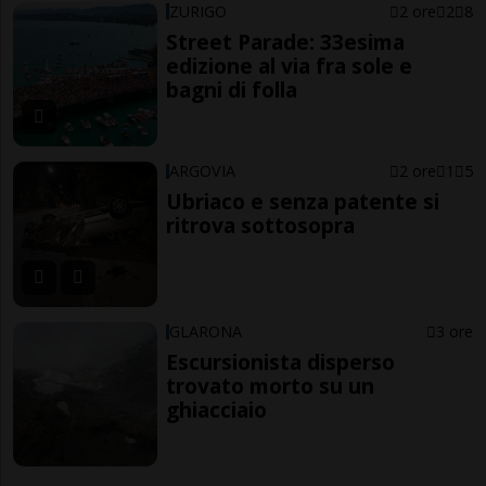
ZURIGO
2 ore
2
8
Street Parade: 33esima
edizione al via fra sole e
bagni di folla
ARGOVIA
2 ore
1
5
Ubriaco e senza patente si
ritrova sottosopra
GLARONA
3 ore
Escursionista disperso
trovato morto su un
ghiacciaio