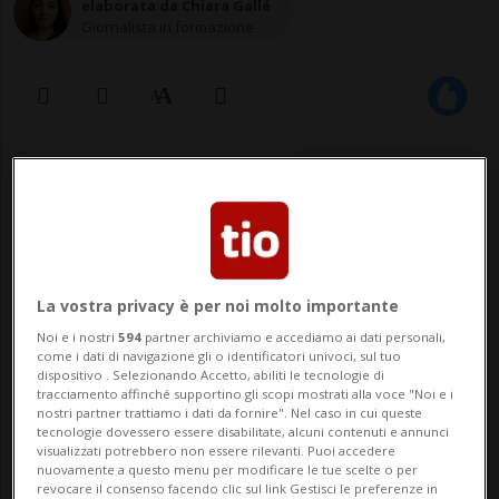
elaborata da Chiara Gallé
Giornalista in formazione
26 giu 2022 - 17:24
BERNA - Anche la sottocommissione del
Dipartimento federale di giustizia e polizia
e la Cancelleria federale delle commissioni
La vostra privacy è per noi molto importante
Noi e i nostri
594
partner archiviamo e accediamo ai dati personali,
parlamentari della gestione esaminerà il
come i dati di navigazione gli o identificatori univoci, sul tuo
dispositivo . Selezionando Accetto, abiliti le tecnologie di
tentativo di ricatto di cui è stato oggetto il
tracciamento affinché supportino gli scopi mostrati alla voce "Noi e i
nostri partner trattiamo i dati da fornire". Nel caso in cui queste
consigliere federale ...
tecnologie dovessero essere disabilitate, alcuni contenuti e annunci
visualizzati potrebbero non essere rilevanti. Puoi accedere
nuovamente a questo menu per modificare le tue scelte o per
revocare il consenso facendo clic sul link Gestisci le preferenze in