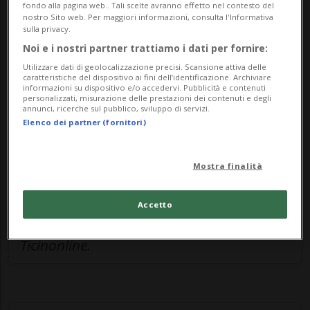
🔐 Sblocca il nostro archivio
fondo alla pagina web.. Tali scelte avranno effetto nel contesto del
nostro Sito web. Per maggiori informazioni, consulta l'Informativa
esclusivo!
sulla privacy.
Noi e i nostri partner trattiamo i dati per fornire:
Sottoscrivi un abbonamento
Archivio
per
Utilizzare dati di geolocalizzazione precisi. Scansione attiva delle
leggere questo articolo, oppure scegli
caratteristiche del dispositivo ai fini dell’identificazione. Archiviare
informazioni su dispositivo e/o accedervi. Pubblicità e contenuti
MyTioAbo
per accedere all'archivio e
personalizzati, misurazione delle prestazioni dei contenuti e degli
annunci, ricerche sul pubblico, sviluppo di servizi.
navigare su sito e app senza pubblicità.
Elenco dei partner (fornitori)
ACCEDI
Mostra finalità
Accetto
Entra nel
canale WhatsApp
di
Ticinonline.