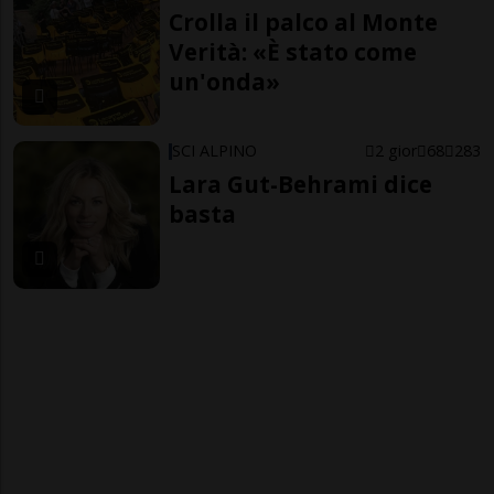
Crolla il palco al Monte
Verità: «È stato come
un'onda»
SCI ALPINO
2 gior
68
283
Lara Gut-Behrami dice
basta