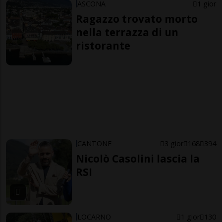
ASCONA
1 gior
Ragazzo trovato morto
nella terrazza di un
ristorante
CANTONE
3 gior
168
394
Nicolò Casolini lascia la
RSI
LOCARNO
1 gior
130