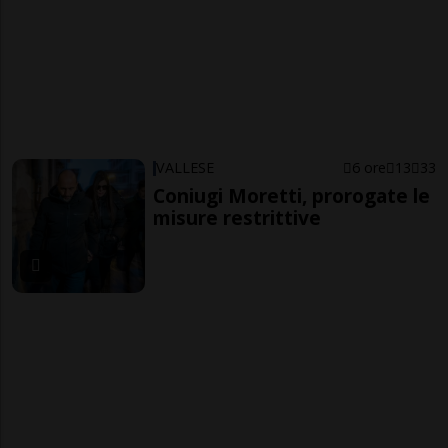
VALLESE
6 ore
13
33
Coniugi Moretti, prorogate le
misure restrittive