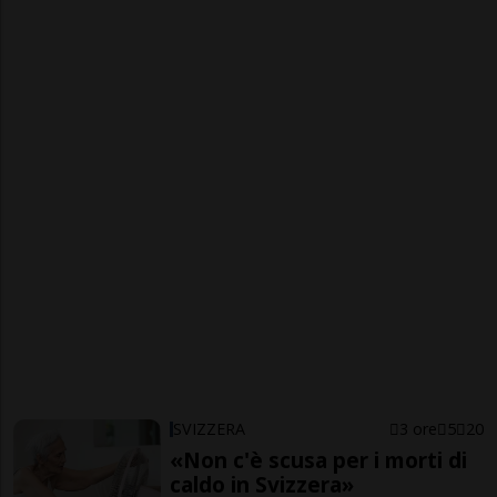
SVIZZERA
3 ore
5
20
«Non c'è scusa per i morti di
caldo in Svizzera»