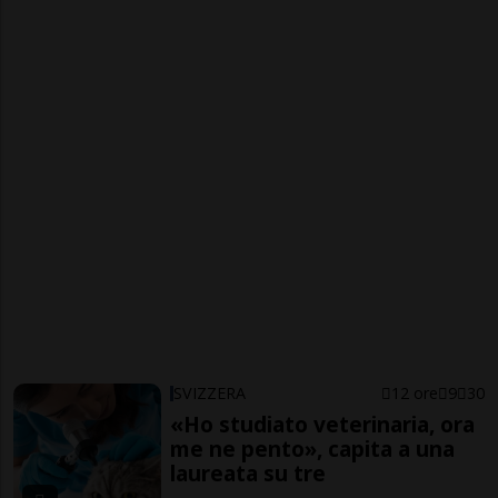
SVIZZERA
12 ore
9
30
«Ho studiato veterinaria, ora
me ne pento», capita a una
laureata su tre