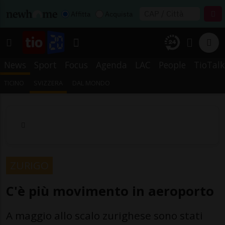
Affitta
Acquista
News
Sport
Focus
Agenda
LAC
People
TioTalk
TICINO
SVIZZERA
DAL MONDO
ZURIGO
C'è più movimento in aeroporto
A maggio allo scalo zurighese sono stati