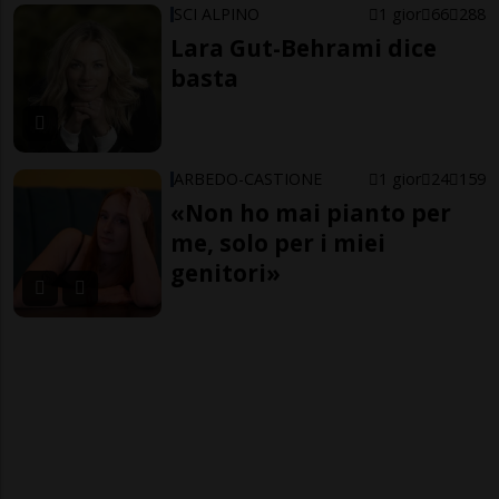
SCI ALPINO
1 gior
66
288
Lara Gut-Behrami dice
basta
ARBEDO-CASTIONE
1 gior
24
159
«Non ho mai pianto per
me, solo per i miei
genitori»