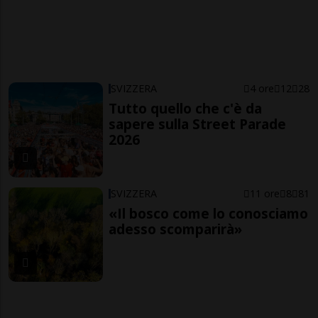
SVIZZERA
4 ore
12
28
Tutto quello che c'è da
sapere sulla Street Parade
2026
SVIZZERA
11 ore
8
81
«Il bosco come lo conosciamo
adesso scomparirà»