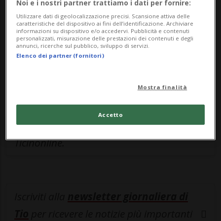
Noi e i nostri partner trattiamo i dati per fornire:
Sottoscrivi un abbonamento
Archivio
per
Utilizzare dati di geolocalizzazione precisi. Scansione attiva delle
leggere questo articolo, oppure scegli
caratteristiche del dispositivo ai fini dell’identificazione. Archiviare
informazioni su dispositivo e/o accedervi. Pubblicità e contenuti
MyTioAbo
per accedere all'archivio e
personalizzati, misurazione delle prestazioni dei contenuti e degli
annunci, ricerche sul pubblico, sviluppo di servizi.
navigare su sito e app senza pubblicità.
Elenco dei partner (fornitori)
ACCEDI
Mostra finalità
Accetto
Entra nel
canale WhatsApp
di
Ticinonline.
Iscriviti alla
newsletter giornaliera di
Tio
per ricevere le notizie più importanti