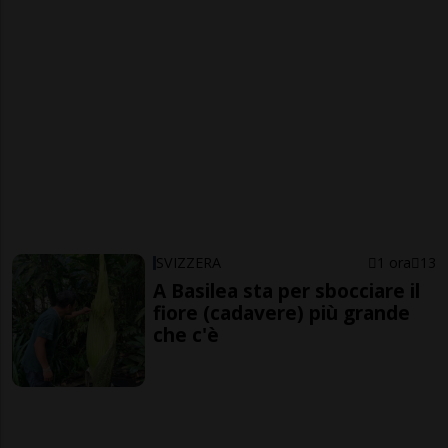
SVIZZERA
1 ora
13
A Basilea sta per sbocciare il
fiore (cadavere) più grande
che c'è