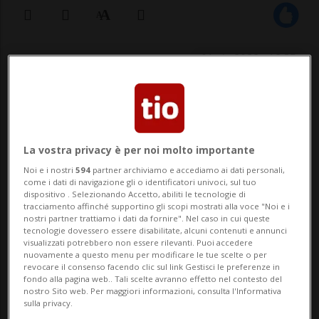
01 giu 2022 - 12:35
ZURIGO - L'attività continua a crescere
all'aeroporto di Zurigo: in maggio i
movimenti aerei dello scalo sono stati
La vostra privacy è per noi molto importante
Noi e i nostri
594
partner archiviamo e accediamo ai dati personali,
17'300, un numero del 13% superiore a
come i dati di navigazione gli o identificatori univoci, sul tuo
dispositivo . Selezionando Accetto, abiliti le tecnologie di
quello di aprile. Il dato pubblicato oggi
tracciamento affinché supportino gli scopi mostrati alla voce "Noi e i
nostri partner trattiamo i dati da fornire". Nel caso in cui queste
dalla società di gestione Flughafen Z&u...
tecnologie dovessero essere disabilitate, alcuni contenuti e annunci
visualizzati potrebbero non essere rilevanti. Puoi accedere
nuovamente a questo menu per modificare le tue scelte o per
revocare il consenso facendo clic sul link Gestisci le preferenze in
🔐 Sblocca il nostro archivio
fondo alla pagina web.. Tali scelte avranno effetto nel contesto del
nostro Sito web. Per maggiori informazioni, consulta l'Informativa
esclusivo!
sulla privacy.