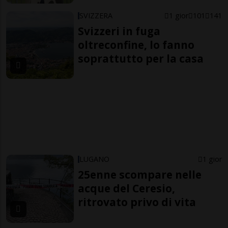
SVIZZERA
1 gior
101
141
Svizzeri in fuga
oltreconfine, lo fanno
soprattutto per la casa
LUGANO
1 gior
25enne scompare nelle
acque del Ceresio,
ritrovato privo di vita