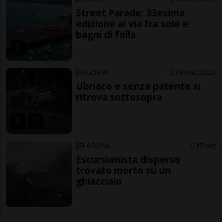
Street Parade: 33esima
edizione al via fra sole e
bagni di folla
ARGOVIA
19 ore
3
21
Ubriaco e senza patente si
ritrova sottosopra
GLARONA
19 ore
Escursionista disperso
trovato morto su un
ghiacciaio