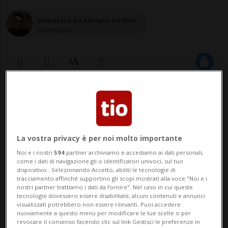
elaborata da Adriano De Neri
Giornalista
22 feb 2022 - 12:56
Attualmente il problema è che spesso
La vostra privacy è per noi molto importante
la volontà del defunto non è nota.
Noi e i nostri
594
partner archiviamo e accediamo ai dati personali,
Alain Berset: «Nella maggior parte
come i dati di navigazione gli o identificatori univoci, sul tuo
dispositivo . Selezionando Accetto, abiliti le tecnologie di
dei casi, in questi frangenti i parenti
tracciamento affinché supportino gli scopi mostrati alla voce "Noi e i
nostri partner trattiamo i dati da fornire". Nel caso in cui queste
si oppongono alla donazione».
tecnologie dovessero essere disabilitate, alcuni contenuti e annunci
visualizzati potrebbero non essere rilevanti. Puoi accedere
nuovamente a questo menu per modificare le tue scelte o per
revocare il consenso facendo clic sul link Gestisci le preferenze in