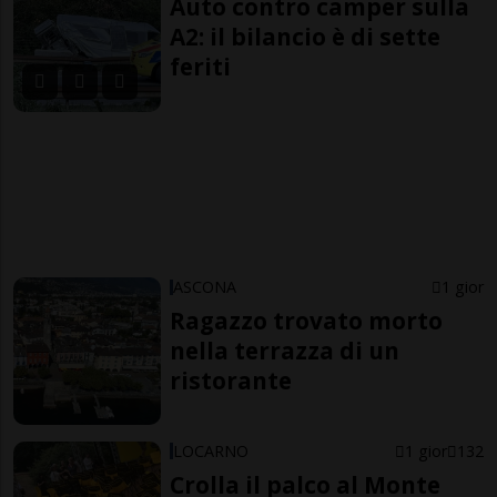
Auto contro camper sulla
A2: il bilancio è di sette
feriti
ASCONA
1 gior
Ragazzo trovato morto
nella terrazza di un
ristorante
LOCARNO
1 gior
132
Crolla il palco al Monte