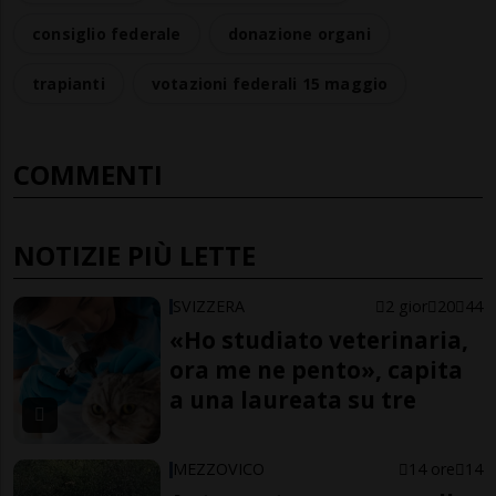
consiglio federale
donazione organi
trapianti
votazioni federali 15 maggio
COMMENTI
NOTIZIE PIÙ LETTE
SVIZZERA
2 gior
20
44
«Ho studiato veterinaria,
ora me ne pento», capita
a una laureata su tre
MEZZOVICO
14 ore
14