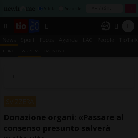
Affitta
Acquista
News
Sport
Focus
Agenda
LAC
People
TioTalk
TICINO
SVIZZERA
DAL MONDO
SVIZZERA
Donazione organi: «Passare al
consenso presunto salverà