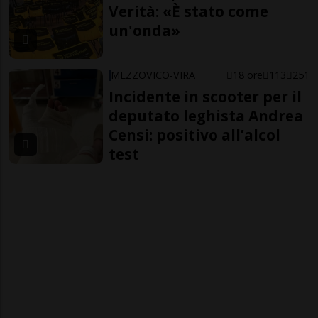
Verità: «È stato come
un'onda»
MEZZOVICO-VIRA
18 ore
113
251
Incidente in scooter per il
deputato leghista Andrea
Censi: positivo all’alcol
test