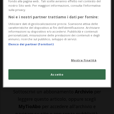
BERNA - Passare al principio del consenso
fondo alla pagina web.. Tali scelte avranno effetto nel contesto del
nostro Sito web. Per maggiori informazioni, consulta l'Informativa
presunto permetterebbe di aumentare il
sulla privacy.
Noi e i nostri partner trattiamo i dati per fornire:
numero di donatori di organi e di
Utilizzare dati di geolocalizzazione precisi. Scansione attiva delle
conseguenza di salvare delle vite. Ecco
caratteristiche del dispositivo ai fini dell’identificazione. Archiviare
informazioni su dispositivo e/o accedervi. Pubblicità e contenuti
personalizzati, misurazione delle prestazioni dei contenuti e degli
perché il Consiglio federale invita ad
annunci, ricerche sul pubblico, sviluppo di servizi.
Elenco dei partner (fornitori)
accogliere la modifica della legge sui
trapianti,...
Mostra finalità
🔐 Sblocca il nostro archivio
Accetto
esclusivo!
Sottoscrivi un abbonamento
Archivio
per
leggere questo articolo, oppure scegli
MyTioAbo
per accedere all'archivio e
navigare su sito e app senza pubblicità.