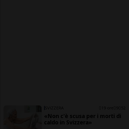
SVIZZERA
19 ore
9
52
«Non c'è scusa per i morti di
caldo in Svizzera»