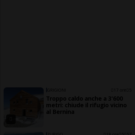
GRIGIONI
17 ore
5
Troppo caldo anche a 3'600
metri: chiude il rifugio vicino
al Bernina
ZURIGO
18 ore
5
57