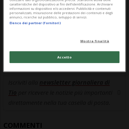
navigare su sito e app senza pubblicità.
caratteristiche del dispositivo ai fini dell’identificazione. Archiviare
informazioni su dispositivo e/o accedervi. Pubblicità e contenuti
personalizzati, misurazione delle prestazioni dei contenuti e degli
ACCEDI
annunci, ricerche sul pubblico, sviluppo di servizi.
Elenco dei partner (fornitori)
Mostra finalità
Entra nel
canale WhatsApp
di
Ticinonline.
Accetto
Iscriviti alla
newsletter giornaliera di
Tio
per ricevere le notizie più importanti
direttamente nella tua casella di posta.
COMMENTI