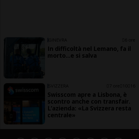
GINEVRA
6 ore
In difficoltà nel Lemano, fa il
morto...e si salva
SVIZZERA
7 ore
10
16
Swisscom apre a Lisbona, è
scontro anche con transfair.
L’azienda: «La Svizzera resta
centrale»