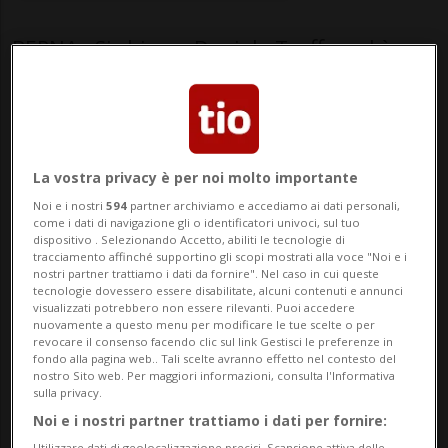
BERNA - Si chiama Daniela Truffer ed è
nata ermafrodita. Ora vive come una
donna, ma ha deciso di battersi contro le
operazioni sui genitali dei bambini. "Sono
La vostra privacy è per noi molto importante
nata con un micro-pene e i testicoli
Noi e i nostri
594
partner archiviamo e accediamo ai dati personali,
nascosti - racconta - . I medici no...
come i dati di navigazione gli o identificatori univoci, sul tuo
dispositivo . Selezionando Accetto, abiliti le tecnologie di
tracciamento affinché supportino gli scopi mostrati alla voce "Noi e i
nostri partner trattiamo i dati da fornire". Nel caso in cui queste
🔐 Sblocca il nostro archivio
tecnologie dovessero essere disabilitate, alcuni contenuti e annunci
visualizzati potrebbero non essere rilevanti. Puoi accedere
esclusivo!
nuovamente a questo menu per modificare le tue scelte o per
revocare il consenso facendo clic sul link Gestisci le preferenze in
fondo alla pagina web.. Tali scelte avranno effetto nel contesto del
Sottoscrivi un abbonamento
Archivio
per
nostro Sito web. Per maggiori informazioni, consulta l'Informativa
leggere questo articolo, oppure scegli
sulla privacy.
MyTioAbo
per accedere all'archivio e
Noi e i nostri partner trattiamo i dati per fornire:
Utilizzare dati di geolocalizzazione precisi. Scansione attiva delle