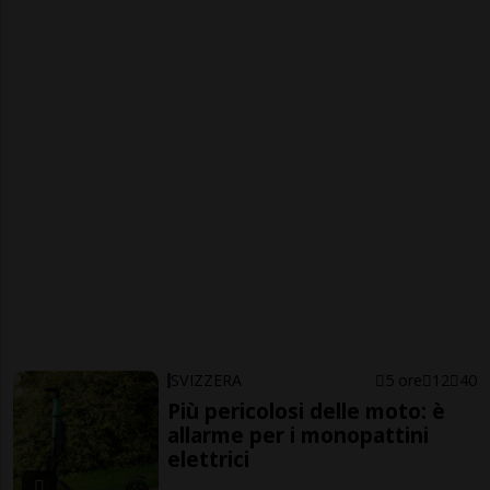
SVIZZERA
5 ore
12
40
Più pericolosi delle moto: è
allarme per i monopattini
elettrici