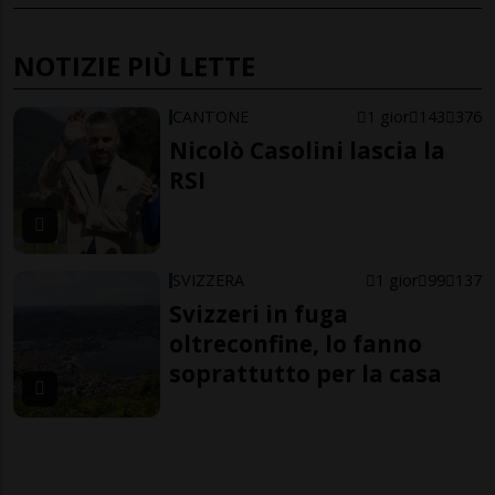
NOTIZIE PIÙ LETTE
CANTONE
1 gior
143
376
Nicolò Casolini lascia la
RSI
SVIZZERA
1 gior
99
137
Svizzeri in fuga
oltreconfine, lo fanno
soprattutto per la casa