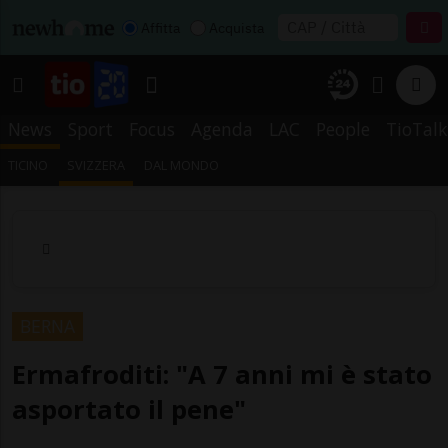
Affitta
Acquista
News
Sport
Focus
Agenda
LAC
People
TioTalk
TICINO
SVIZZERA
DAL MONDO
BERNA
Ermafroditi: "A 7 anni mi è stato
asportato il pene"