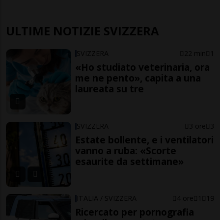
ULTIME NOTIZIE SVIZZERA
SVIZZERA
22 min
1
«Ho studiato veterinaria, ora
me ne pento», capita a una
laureata su tre
SVIZZERA
3 ore
3
Estate bollente, e i ventilatori
vanno a ruba: «Scorte
esaurite da settimane»
ITALIA / SVIZZERA
4 ore
1
19
Ricercato per pornografia