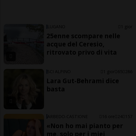
LUGANO
1 gior
25enne scompare nelle
acque del Ceresio,
ritrovato privo di vita
SCI ALPINO
1 gior
65
286
Lara Gut-Behrami dice
basta
ARBEDO-CASTIONE
16 ore
24
157
«Non ho mai pianto per
me, solo per i miei