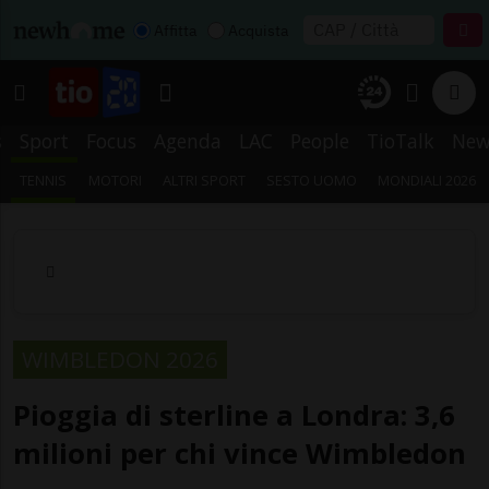
Affitta
Acquista
s
Sport
Focus
Agenda
LAC
People
TioTalk
New
TENNIS
MOTORI
ALTRI SPORT
SESTO UOMO
MONDIALI 2026
WIMBLEDON 2026
Pioggia di sterline a Londra: 3,6
milioni per chi vince Wimbledon