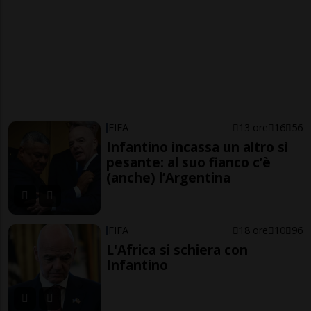
FIFA
13 ore
16
56
Infantino incassa un altro sì
pesante: al suo fianco c’è
(anche) l’Argentina
FIFA
18 ore
10
96
L'Africa si schiera con
Infantino