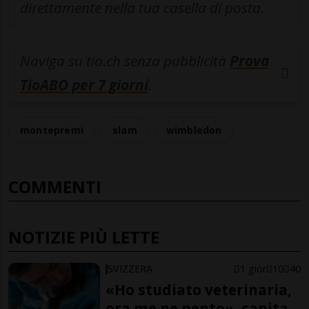
direttamente nella tua casella di posta.
Naviga su tio.ch senza pubblicità
Prova
TioABO per 7 giorni
.
montepremi
slam
wimbledon
COMMENTI
NOTIZIE PIÙ LETTE
SVIZZERA
1 gior
10
40
«Ho studiato veterinaria,
ora me ne pento», capita