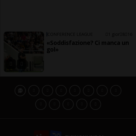
CONFERENCE LEAGUE
1 gior
8
16
«Soddisfazione? Ci manca un
gol»