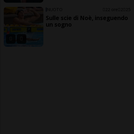
NUOTO
22 ore
2
25
Sulle scie di Noè, inseguendo
un sogno