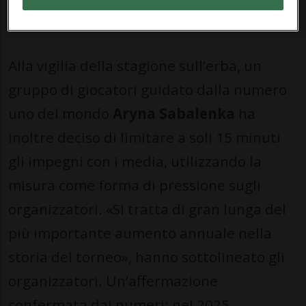
Garros, conclusosi il 7 giugno.
Alla vigilia della stagione sull’erba, un
gruppo di giocatori guidato dalla numero
uno del mondo
Aryna Sabalenka
ha
inoltre deciso di limitare a soli 15 minuti
gli impegni con i media, utilizzando la
misura come forma di pressione sugli
organizzatori. «Si tratta di gran lunga del
più importante aumento annuale nella
storia del torneo», hanno sottolineato gli
organizzatori. Un’affermazione
confermata dai numeri: nel 2025