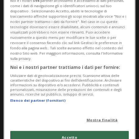
precedente, portandolo alla cifra record di
Noi e i nostri
594
partner archiviamo e accediamo ai dati personali,
come i dati di navigazione gli o identificatori univoci, sul tuo
64,2 milioni di sterline, pari a circa 68,5
dispositivo . Selezionando Accetto, abiliti le tecnologie di
tracciamento affinché supportino gli scopi mostrati alla voce "Noi e i
nostri partner trattiamo i dati da fornire". Nel caso in cui queste
milioni di franchi svizzeri. Mai, nella storia
tecnologie dovessero essere disabilitate, alcuni contenuti e annunci
visualizzati potrebbero non essere rilevanti. Puoi accedere
del torneo londinese, era stata messa in
nuovamente a questo menu per modificare le tue scelte o per
revocare il consenso facendo clic sul link Gestisci le preferenze in
palio una somma così elevata.
fondo alla pagina web.. Tali scelte avranno effetto nel contesto del
nostro Sito web. Per maggiori informazioni, consulta l'Informativa
sulla privacy.
L’annuncio arriva in un momento delicato
Noi e i nostri partner trattiamo i dati per fornire:
nei rapporti tra giocatori e organizzatori
Utilizzare dati di geolocalizzazione precisi. Scansione attiva delle
caratteristiche del dispositivo ai fini dell’identificazione. Archiviare
dei tornei del Grande Slam. Da mesi,
informazioni su dispositivo e/o accedervi. Pubblicità e contenuti
personalizzati, misurazione delle prestazioni dei contenuti e degli
infatti, molti protagonisti del circuito
annunci, ricerche sul pubblico, sviluppo di servizi.
Elenco dei partner (fornitori)
chiedono una quota maggiore dei ricavi
generati dagli eventi più prestigiosi del
Mostra finalità
tennis mondiale. Un tema emerso con
forza anche durante il recente Roland
Accetto