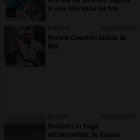
a una laureata su tre
CANTONE
2 gior
160
394
Nicolò Casolini lascia la
RSI
SVIZZERA
2 gior
104
143
Svizzeri in fuga
oltreconfine, lo fanno