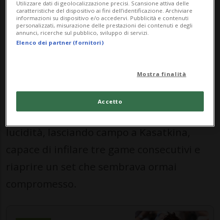
Utilizzare dati di geolocalizzazione precisi. Scansione attiva delle
E pensare che il match era iniziato nel
caratteristiche del dispositivo ai fini dell’identificazione. Archiviare
informazioni su dispositivo e/o accedervi. Pubblicità e contenuti
personalizzati, misurazione delle prestazioni dei contenuti e degli
migliore dei modi. Pronti, via e Bandecchi
annunci, ricerche sul pubblico, sviluppo di servizi.
Elenco dei partner (fornitori)
era scappata rapidamente sul 5-1,
dominando gli scambi e trasmettendo la
Mostra finalità
sensazione di avere la partita saldamente
in mano. Poi, all’improvviso, qualcosa si è
Accetto
spezzato. La ticinese ha iniziato a perdere
lucidità, lasciando campo a Kasatkina,
capace di infilare tre game consecutivi e
riaprire un set che sembrava ormai
compromesso.