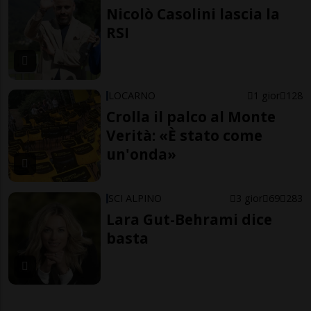
Nicolò Casolini lascia la
RSI
LOCARNO
1 gior
128
Crolla il palco al Monte
Verità: «È stato come
un'onda»
SCI ALPINO
3 gior
69
283
Lara Gut-Behrami dice
basta