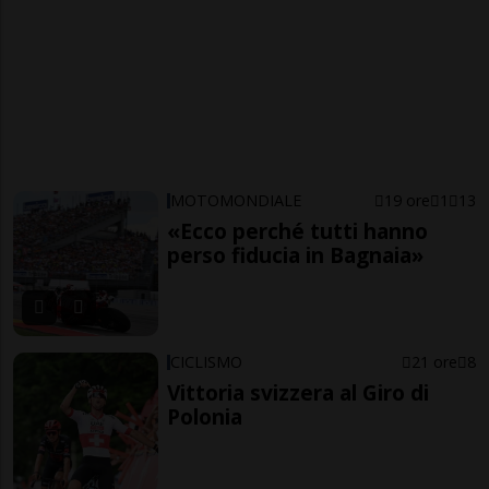
MOTOMONDIALE
19 ore
1
13
«Ecco perché tutti hanno
perso fiducia in Bagnaia»
CICLISMO
21 ore
8
Vittoria svizzera al Giro di
Polonia