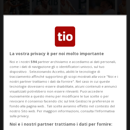
TENNIS: Risultati e classifiche
PARIGI -
Non soltanto Jannik Sinner.
Anche
La vostra privacy è per noi molto importante
Susan Bandecch
i ha dovuto fare i conti
Noi e i nostri
594
partner archiviamo e accediamo ai dati personali,
come i dati di navigazione gli o identificatori univoci, sul tuo
con un malessere provocato dalle
dispositivo . Selezionando Accetto, abiliti le tecnologie di
tracciamento affinché supportino gli scopi mostrati alla voce "Noi e i
temperature roventi, che le è costato
nostri partner trattiamo i dati da fornire". Nel caso in cui queste
tecnologie dovessero essere disabilitate, alcuni contenuti e annunci
l’eliminazione al secondo turno del Roland
visualizzati potrebbero non essere rilevanti. Puoi accedere
nuovamente a questo menu per modificare le tue scelte o per
Garros. La ticinese si è arresa
revocare il consenso facendo clic sul link Gestisci le preferenze in
fondo alla pagina web.. Tali scelte avranno effetto nel contesto del
all’australiana
Daria Kasatkina
con il
nostro Sito web. Per maggiori informazioni, consulta l'Informativa
sulla privacy.
punteggio di 7-5 7-6.
Noi e i nostri partner trattiamo i dati per fornire: