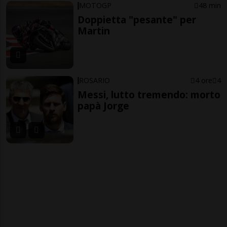
MOTOGP
48 min
Doppietta "pesante" per
Martin
ROSARIO
4 ore
4
Messi, lutto tremendo: morto
papà Jorge