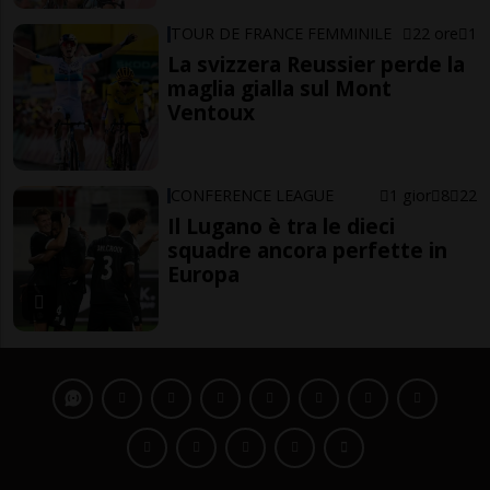
TOUR DE FRANCE FEMMINILE
22 ore
1
La svizzera Reussier perde la
maglia gialla sul Mont
Ventoux
CONFERENCE LEAGUE
1 gior
8
22
Il Lugano è tra le dieci
squadre ancora perfette in
Europa