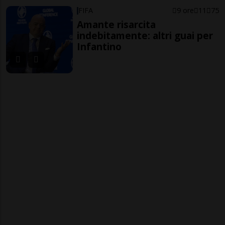
FIFA
9 ore
11
75
Amante risarcita
indebitamente: altri guai per
Infantino