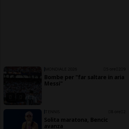
MONDIALE 2026
5 ore
2
9
Bombe per "far saltare in aria
Messi"
TENNIS
8 ore
2
Solita maratona, Bencic
avanza