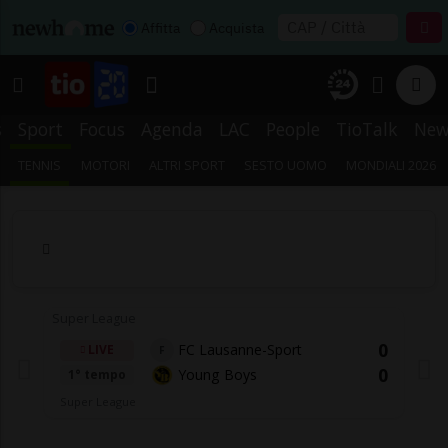
Affitta
Acquista
s
Sport
Focus
Agenda
LAC
People
TioTalk
New
TENNIS
MOTORI
ALTRI SPORT
SESTO UOMO
MONDIALI 2026
Super League
0
FC Lausanne-Sport
LIVE
F
0
Young Boys
1° tempo
Super League