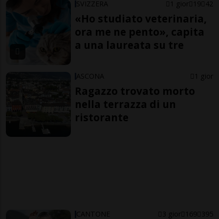
SVIZZERA
1 gior
19
42
«Ho studiato veterinaria,
ora me ne pento», capita
a una laureata su tre
ASCONA
1 gior
Ragazzo trovato morto
nella terrazza di un
ristorante
CANTONE
3 gior
169
395