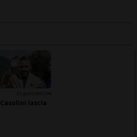
E
2 gior
160
394
Casolini lascia