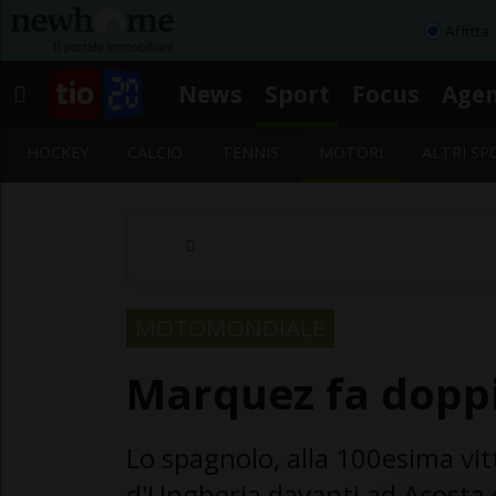
Affitta
News
Sport
Focus
Age
HOCKEY
CALCIO
TENNIS
MOTORI
ALTRI SP
MOTOMONDIALE
Marquez fa doppi
Lo spagnolo, alla 100esima vitto
d'Ungheria davanti ad Acosta e