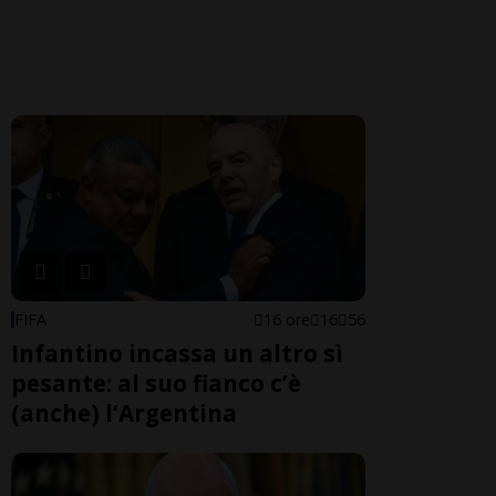
FIFA
16 ore
16
56
Infantino incassa un altro sì
pesante: al suo fianco c’è
(anche) l’Argentina