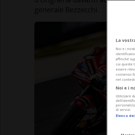
generale Bezzecchi.
La vostr
Noi e i nost
identificato
affinché sup
cui queste 
essere rile
consenso fac
nel contest
Noi e i n
Utilizzare d
dell’identif
personalizz
di servizi.
Elenco dei
Mostra