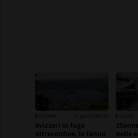
SVIZZERA
2 gior
106
143
LUGANO
Svizzeri in fuga
25enn
oltreconfine, lo fanno
nelle 