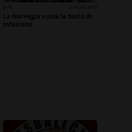
FIFA
14 ore
5
57
La Norvegia vuole la testa di
Infantino