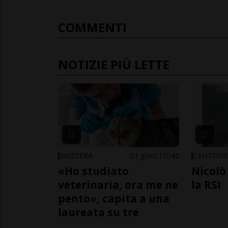
COMMENTI
NOTIZIE PIÙ LETTE
SVIZZERA
1 gior
11
42
CANTON
«Ho studiato
Nicolò 
veterinaria, ora me ne
la RSI
pento», capita a una
laureata su tre