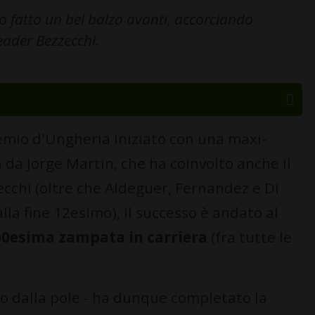
o fatto un bel balzo avanti, accorciando
eader Bezzecchi.
mio d'Ungheria iniziato con una maxi-
 da Jorge Martin, che ha coinvolto anche il
cchi (oltre che Aldeguer, Fernandez e Di
alla fine 12esimo), il successo è andato al
00esima zampata in carriera
(fra tutte le
to dalla pole - ha dunque completato la