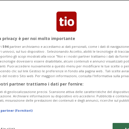
a privacy è per noi molto importante
ri
594
partner archiviamo e accediamo ai dati personali, come i dati di navigazione 
ri univoci, sul tuo dispositivo . Selezionando Accetto, abiliti le tecnologie di tracc
portino gli scopi mostrati alla voce "Noi e i nostri partner trattiamo i dati da fornir
tecnologie dovessero essere disabilitate, alcuni contenuti e annunci visualizzati 
vanti. Puoi accedere nuovamente a questo menu per modificare le tue scelte o per
endo clic sul link Gestisci le preferenze in fondo alla pagina web.. Tali scelte avr
o del nostro Sito web. Per maggiori informazioni, consulta l'Informativa sulla priva
ostri partner trattiamo i dati per fornire:
ati di geolocalizzazione precisi. Scansione attiva delle caratteristiche del dispositivo 
icazione. Archiviare informazioni su dispositivo e/o accedervi. Pubblicità e contenu
ati, misurazione delle prestazioni dei contenuti e degli annunci, ricerche sul pubbl
 partner (fornitori)
 finalità
Ac