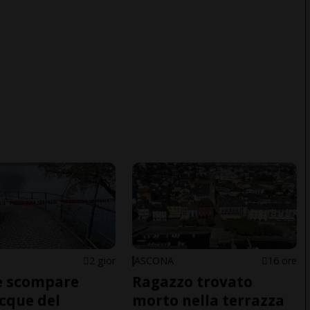
2 gior
ASCONA
16 ore
e scompare
Ragazzo trovato
acque del
morto nella terrazza