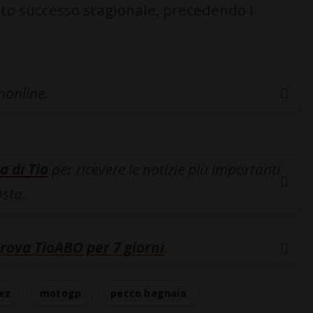
nto successo stagionale, precedendo i
inonline.
a di Tio
per ricevere le notizie più importanti
osta.
rova TioABO per 7 giorni
.
ez
motogp
pecco bagnaia