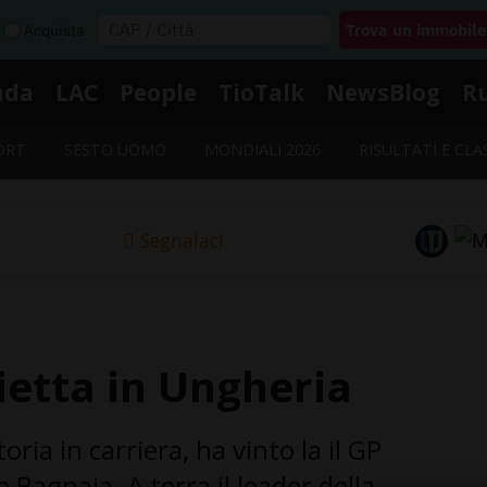
Acquista
nda
LAC
People
TioTalk
NewsBlog
R
ORT
SESTO UOMO
MONDIALI 2026
RISULTATI E CLA
Segnalaci
etta in Ungheria
ria in carriera, ha vinto la il GP
 Bagnaia. A terra il leader della