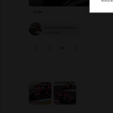
Imago
di Fabrizio Beretta
Giornalista