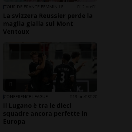
TOUR DE FRANCE FEMMINILE
12 ore
1
La svizzera Reussier perde la
maglia gialla sul Mont
Ventoux
CONFERENCE LEAGUE
13 ore
8
20
Il Lugano è tra le dieci
squadre ancora perfette in
Europa