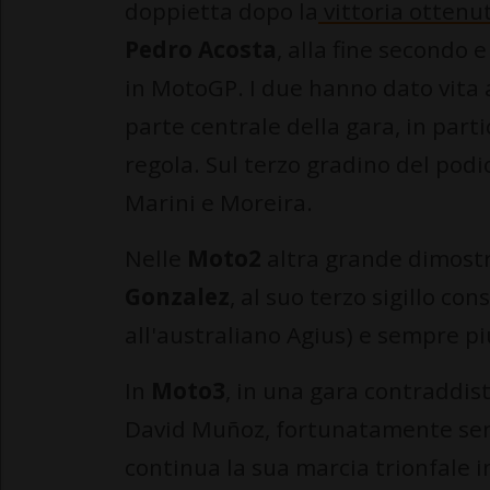
doppietta dopo la
vittoria ottenut
Pedro Acosta
, alla fine secondo
in MotoGP. I due hanno dato vita 
parte centrale della gara, in parti
regola. Sul terzo gradino del pod
Marini e Moreira.
Nelle
Moto2
altra grande dimostr
Gonzalez
, al suo terzo sigillo co
all'australiano Agius) e sempre più
In
Moto3
, in una gara contraddis
David Muñoz, fortunatamente sen
continua la sua marcia trionfale 