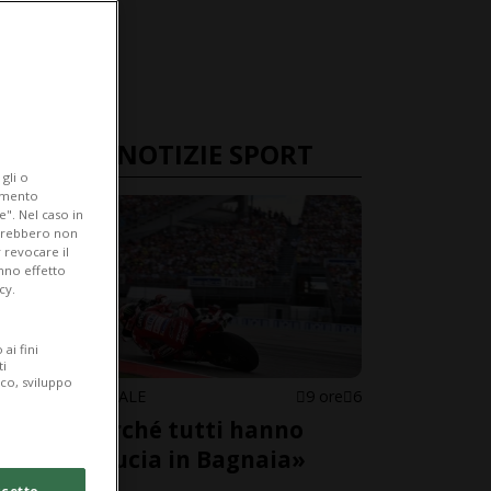
ULTIME NOTIZIE SPORT
gli o
iamento
e". Nel caso in
potrebbero non
 revocare il
anno effetto
cy.
ai fini
ti
ico, sviluppo
MOTOMONDIALE
9 ore
6
«Ecco perché tutti hanno
perso fiducia in Bagnaia»
cetto