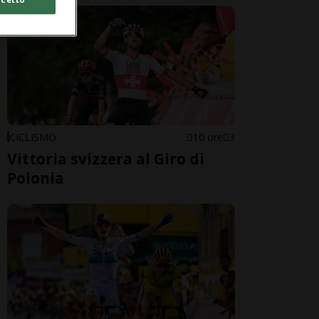
CICLISMO
10 ore
3
Vittoria svizzera al Giro di
Polonia