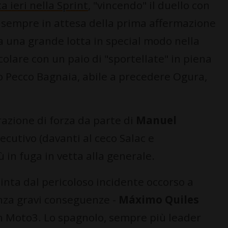
a ieri nella Sprint
, "vincendo" il duello con
 e sempre in attesa della prima affermazione
a una grande lotta in special modo nella
colare con un paio di "sportellate" in piena
io Pecco Bagnaia, abile a precedere Ogura,
azione di forza da parte di
Manuel
nsecutivo (davanti al ceco Salac e
 in fuga in vetta alla generale.
tinta dal pericoloso incidente occorso a
za gravi conseguenze -
Máximo Quiles
in Moto3. Lo spagnolo, sempre più leader