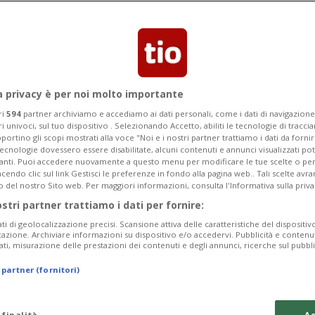
 qualifiche in vista del GP del Brasile:
unoda. 17esimo Verstappen
a privacy è per noi molto importante
ri
594
partner archiviamo e accediamo ai dati personali, come i dati di navigazione 
ri univoci, sul tuo dispositivo . Selezionando Accetto, abiliti le tecnologie di tracc
portino gli scopi mostrati alla voce "Noi e i nostri partner trattiamo i dati da fornir
tecnologie dovessero essere disabilitate, alcuni contenuti e annunci visualizzati 
vanti. Puoi accedere nuovamente a questo menu per modificare le tue scelte o per
endo clic sul link Gestisci le preferenze in fondo alla pagina web.. Tali scelte avr
o del nostro Sito web. Per maggiori informazioni, consulta l'Informativa sulla priva
ostri partner trattiamo i dati per fornire:
ati di geolocalizzazione precisi. Scansione attiva delle caratteristiche del dispositivo 
icazione. Archiviare informazioni su dispositivo e/o accedervi. Pubblicità e contenu
ati, misurazione delle prestazioni dei contenuti e degli annunci, ricerche sul pubbl
 partner (fornitori)
 finalità
Ac