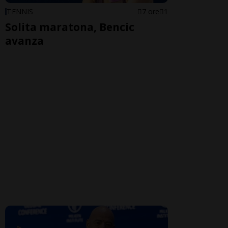
TENNIS
7 ore
1
Solita maratona, Bencic
avanza