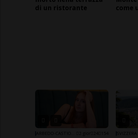
di un ristorante
come 
ARBEDO-CASTIONE
2 gior
24
154
SVIZZERA