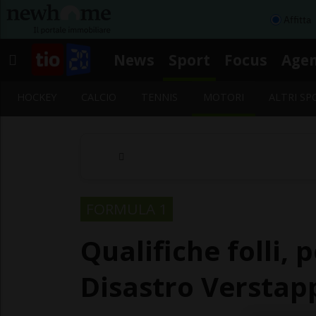
Affitta
News
Sport
Focus
Age
HOCKEY
CALCIO
TENNIS
MOTORI
ALTRI SP
FORMULA 1
Qualifiche folli, 
Disastro Verstap