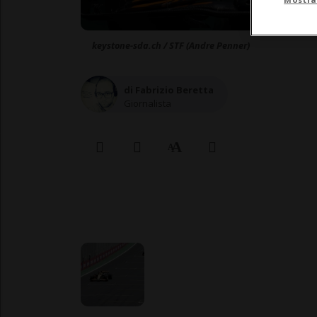
keystone-sda.ch / STF (Andre Penner)
di Fabrizio Beretta
Giornalista