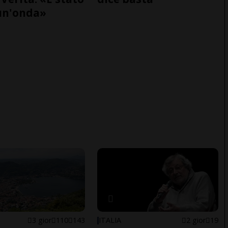
un'onda»
3 gior
110
143
ITALIA
2 gior
19