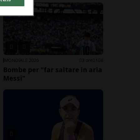
MONDIALE 2026
3 ore
1
6
Bombe per "far saltare in aria
Messi"