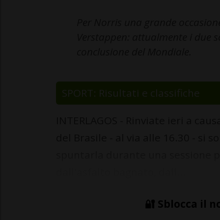
Per Norris una grande occasione
Verstappen: attualmente i due so
conclusione del Mondiale.
SPORT: Risultati e classifiche
INTERLAGOS - Rinviate ieri a causa
del Brasile - al via alle 16.30 - si
spuntarla durante una sessione p
dall'asfalto bagnato, dall...
🔐 Sblocca il n