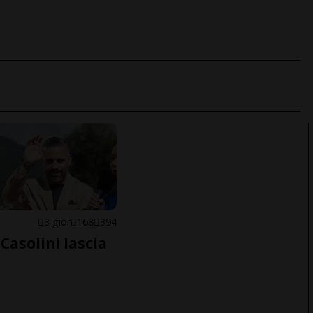
E
3 gior
168
394
Casolini lascia