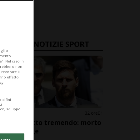
ULTIME NOTIZIE SPORT
gli o
iamento
e". Nel caso in
potrebbero non
 revocare il
anno effetto
cy.
ai fini
ti
ico, sviluppo
ROSARIO
2 ore
1
Messi, lutto tremendo: morto
papà Jorge
cetto