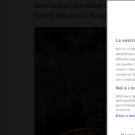
Ben cinque bandiere rosse nelle
Norris davanti a Russell e Ts
La vostr
Noi e i nost
identificato
affinché sup
cui queste 
essere rile
consenso fac
nel contest
Noi e i n
Utilizzare d
dell’identif
personalizz
di servizi.
Elenco dei
Mostra