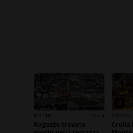
ASCONA
1 gior
LOCARNO
Ragazzo trovato
Crolla 
morto nella terrazza
Monte 