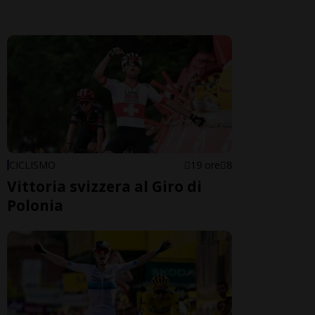
CICLISMO
19 ore
8
Vittoria svizzera al Giro di
Polonia