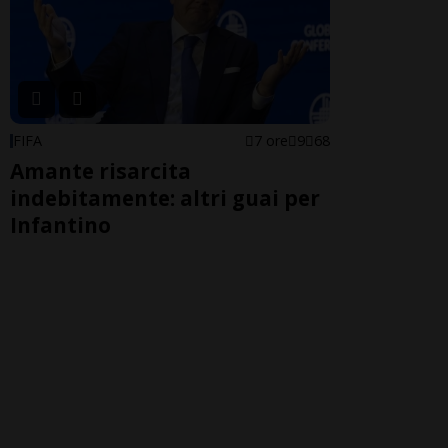
FIFA
7 ore
9
68
Amante risarcita
indebitamente: altri guai per
Infantino