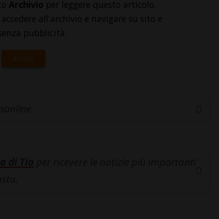
to
Archivio
per leggere questo articolo,
accedere all'archivio e navigare su sito e
senza pubblicità.
ACCEDI
inonline.
a di Tio
per ricevere le notizie più importanti
osta.