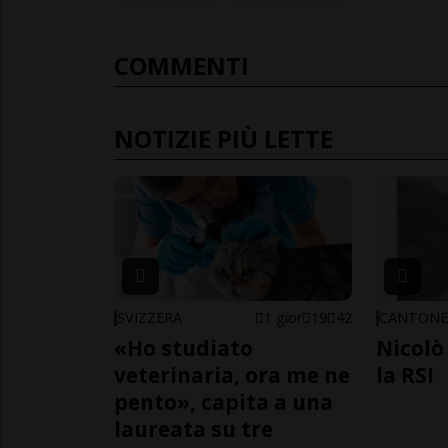
COMMENTI
NOTIZIE PIÙ LETTE
SVIZZERA
1 gior
19
42
CANTON
«Ho studiato
Nicolò 
veterinaria, ora me ne
la RSI
pento», capita a una
laureata su tre