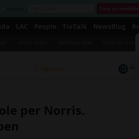
Acquista
nda
LAC
People
TioTalk
NewsBlog
R
ORT
SESTO UOMO
MONDIALI 2026
RISULTATI E CLA
Segnalaci
pole per Norris.
pen