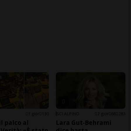
1 gior
130
SCI ALPINO
2 gior
68
283
il palco al
Lara Gut-Behrami
Verità: «È stato
dice basta