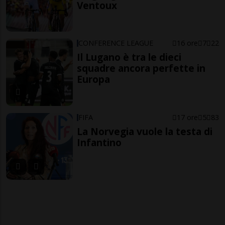
Ventoux
CONFERENCE LEAGUE
16 ore
7
22
Il Lugano è tra le dieci
squadre ancora perfette in
Europa
FIFA
17 ore
5
83
La Norvegia vuole la testa di
Infantino