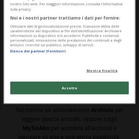
nostro Sito web. Per maggiori informazioni, consulta l'Informativa
sulla privacy.
MISANO ADRIATICO - È da una decisione
Noi e i nostri partner trattiamo i dati per fornire:
presa in un tempo inferiore al battito di
Utilizzare dati di geolocalizzazione precisi. Scansione attiva delle
caratteristiche del dispositivo ai fini dell’identificazione. Archiviare
ciglia che possono nascere grandi imprese.
informazioni su dispositivo e/o accedervi. Pubblicità e contenuti
personalizzati, misurazione delle prestazioni dei contenuti e degli
O verificarsi altrettanto grandi catastrofi.
annunci, ricerche sul pubblico, sviluppo di servizi.
Elenco dei partner (fornitori)
Il GP di San Marino e della Riviera di Rimini
- o Misano 1, come lo chiamano in m...
Mostra finalità
🔐 Sblocca il nostro archivio
Accetto
esclusivo!
Sottoscrivi un abbonamento
Archivio
per
leggere questo articolo, oppure scegli
MyTioAbo
per accedere all'archivio e
navigare su sito e app senza pubblicità.