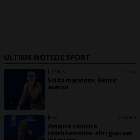
ULTIME NOTIZIE SPORT
TENNIS
1 ora
Solita maratona, Bencic
avanza
FIFA
1 ora
2
Amante risarcita
indebitamente: altri guai per
Infantino