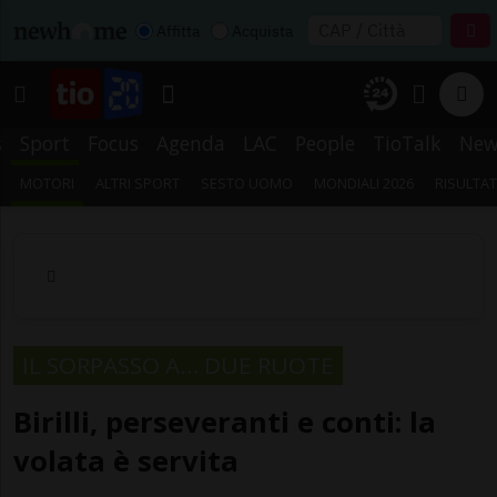
Affitta
Acquista
s
Sport
Focus
Agenda
LAC
People
TioTalk
New
MOTORI
ALTRI SPORT
SESTO UOMO
MONDIALI 2026
RISULTAT
IL SORPASSO A… DUE RUOTE
Birilli, perseveranti e conti: la
volata è servita