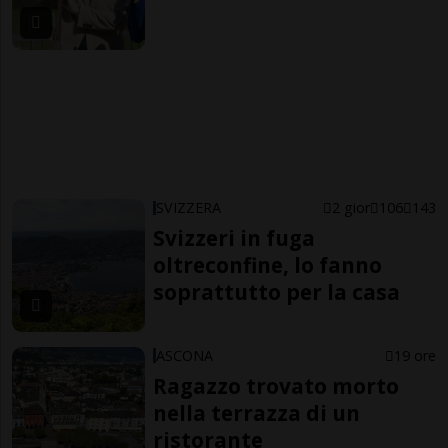
SVIZZERA
2 gior
106
143
Svizzeri in fuga
oltreconfine, lo fanno
soprattutto per la casa
ASCONA
19 ore
Ragazzo trovato morto
nella terrazza di un
ristorante