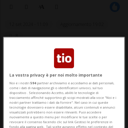
12 set 2024 - 11:09
Aggiornamento 19:02
8
La vostra privacy è per noi molto importante
Noi e i nostri
594
partner archiviamo e accediamo ai dati personali,
come i dati di navigazione gli o identificatori univoci, sul tuo
dispositivo . Selezionando Accetto, abiliti le tecnologie di
Mai dare per vinto Marc Marquez.
tracciamento affinché supportino gli scopi mostrati alla voce "Noi e i
nostri partner trattiamo i dati da fornire". Nel caso in cui queste
tecnologie dovessero essere disabilitate, alcuni contenuti e annunci
visualizzati potrebbero non essere rilevanti. Puoi accedere
nuovamente a questo menu per modificare le tue scelte o per
SPORT: Risultati e classifiche
revocare il consenso facendo clic sul link Gestisci le preferenze in
fondo alla pagina web.. Tali scelte avranno effetto nel contesto del