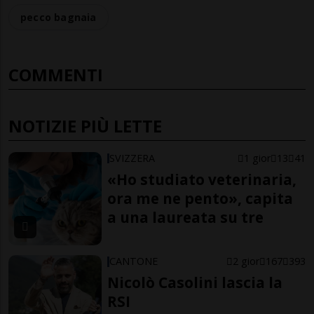
pecco bagnaia
COMMENTI
NOTIZIE PIÙ LETTE
SVIZZERA
1 gior
13
41
«Ho studiato veterinaria,
ora me ne pento», capita
a una laureata su tre
CANTONE
2 gior
167
393
Nicolò Casolini lascia la
RSI