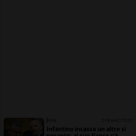
FIFA
19 ore
17
57
Infantino incassa un altro sì
pesante: al suo fianco c’è