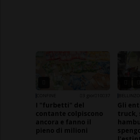
CONFINE
3 gior
10
37
BELLINZ
I "furbetti" del
Gli en
contante colpiscono
truck,
ancora e fanno il
hambur
pieno di milioni
spengo
l'estin