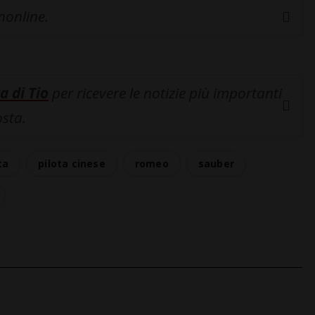
inonline.
a di Tio
per ricevere le notizie più importanti
osta.
ta
pilota cinese
romeo
sauber