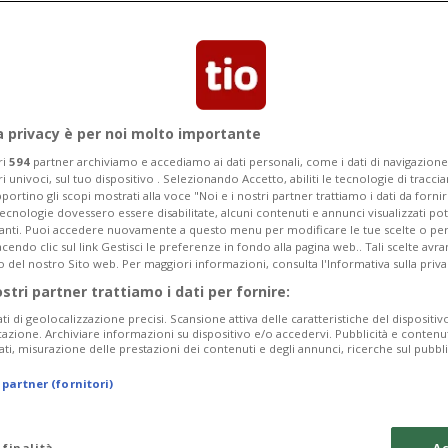
l contratto di un anno con la scuderia
etico Sauber.
a privacy è per noi molto importante
ri
594
partner archiviamo e accediamo ai dati personali, come i dati di navigazione 
ri univoci, sul tuo dispositivo . Selezionando Accetto, abiliti le tecnologie di tracc
portino gli scopi mostrati alla voce "Noi e i nostri partner trattiamo i dati da fornir
tecnologie dovessero essere disabilitate, alcuni contenuti e annunci visualizzati 
vanti. Puoi accedere nuovamente a questo menu per modificare le tue scelte o per
endo clic sul link Gestisci le preferenze in fondo alla pagina web.. Tali scelte avr
o del nostro Sito web. Per maggiori informazioni, consulta l'Informativa sulla priva
ostri partner trattiamo i dati per fornire:
ati di geolocalizzazione precisi. Scansione attiva delle caratteristiche del dispositivo 
icazione. Archiviare informazioni su dispositivo e/o accedervi. Pubblicità e contenu
ati, misurazione delle prestazioni dei contenuti e degli annunci, ricerche sul pubbl
 partner (fornitori)
 finalità
Ac