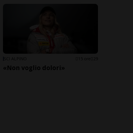
SCI ALPINO
15 ore
29
«Non voglio dolori»