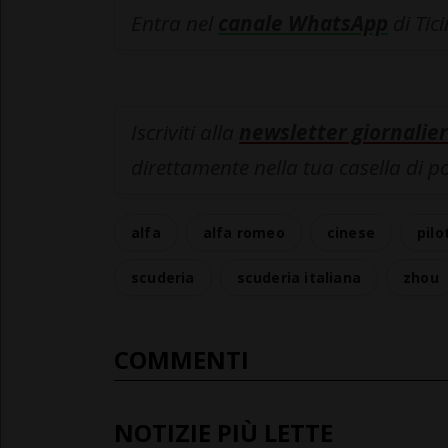
Entra nel
canale WhatsApp
di Tic
Iscriviti alla
newsletter giornalier
direttamente nella tua casella di p
alfa
alfa romeo
cinese
pilo
scuderia
scuderia italiana
zhou
COMMENTI
NOTIZIE PIÙ LETTE