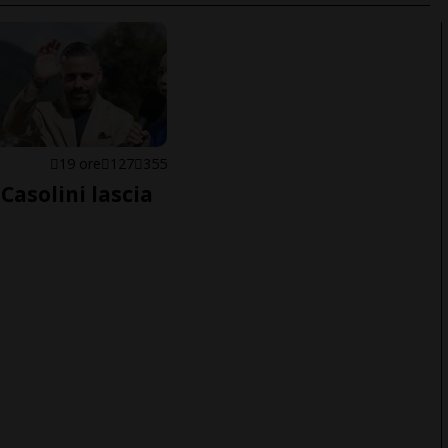
E
19 ore
127
355
Casolini lascia