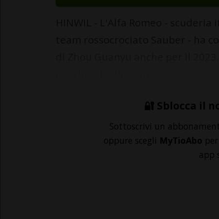
HINWIL - L'Alfa Romeo - scuderia i
team rossocrociato Sauber - ha 
di Zhou Guanyu anche per il 2023. I
convinto la dirigenza e s...
🔐 Sblocca il n
Sottoscrivi un abbonamen
oppure scegli
MyTioAbo
per 
app 