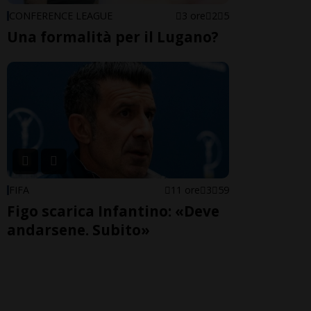
CONFERENCE LEAGUE
3 ore
2
5
Una formalità per il Lugano?
FIFA
11 ore
3
59
Figo scarica Infantino: «Deve
andarsene. Subito»