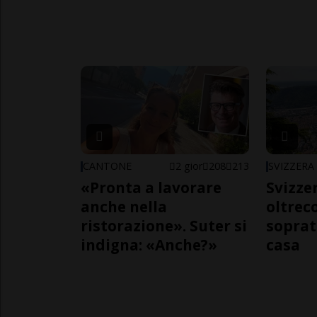
CANTONE
2 gior
208
213
SVIZZERA
«Pronta a lavorare
Svizzer
anche nella
oltrec
ristorazione». Suter si
soprat
indigna: «Anche?»
casa