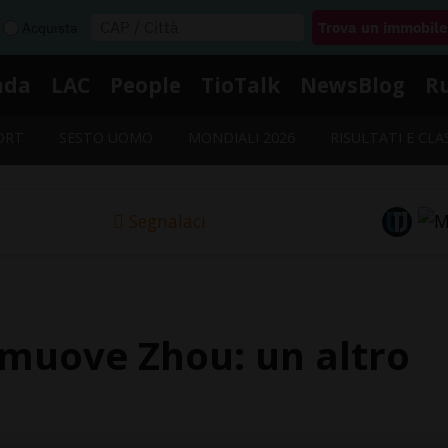
Acquista
nda
LAC
People
TioTalk
NewsBlog
R
ORT
SESTO UOMO
MONDIALI 2026
RISULTATI E CLA
Segnalaci
muove Zhou: un altro