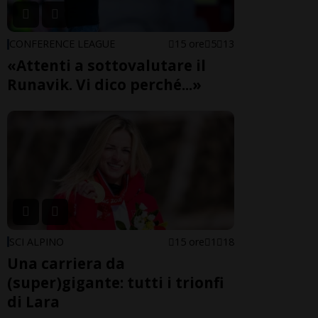
CONFERENCE LEAGUE
15 ore
5
13
«Attenti a sottovalutare il
Runavik. Vi dico perché...»
SCI ALPINO
15 ore
1
18
Una carriera da
(super)gigante: tutti i trionfi
di Lara