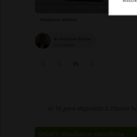
Freshfocus, archivio
di Christian Botta
Giornalista
In 16 gare disputate il 23enne ha
SPORT: Risultati e classifiche