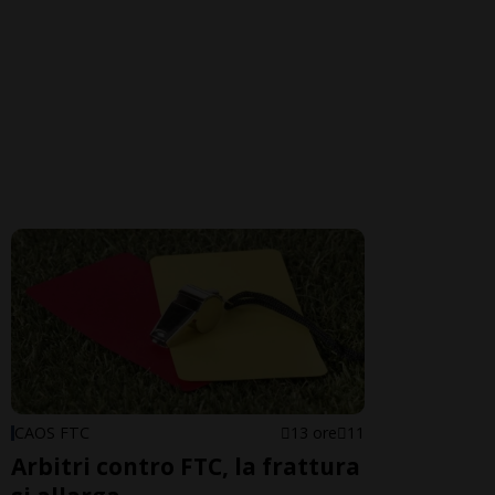
CAOS FTC
13 ore
11
Arbitri contro FTC, la frattura