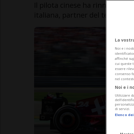
Il pilota cinese ha rinnovato i
italiana, partner del team elv
La vostr
Noi e i nost
identificato
affinché sup
cui queste 
essere rile
consenso fac
nel contest
Noi e i n
Utilizzare d
dell’identif
personalizz
di servizi.
Elenco dei
Mostra