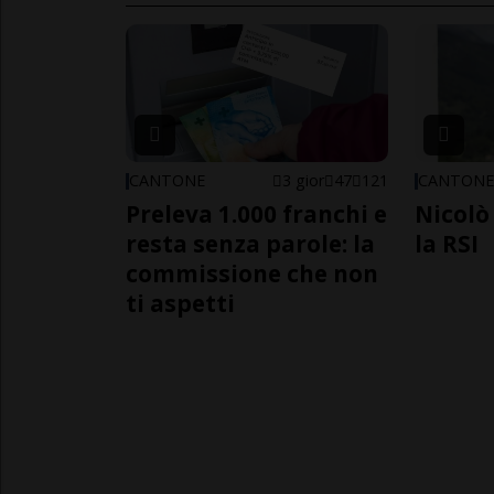
CANTONE
3 gior
47
121
CANTON
Preleva 1.000 franchi e
Nicolò 
resta senza parole: la
la RSI
commissione che non
ti aspetti