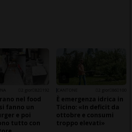
ONA
2 gior
82
192
CANTONE
2 gior
86
100
trano nel food
È emergenza idrica in
 si fanno un
Ticino: «In deficit da
ger e poi
ottobre e consumi
no tutto con
troppo elevati»
tore