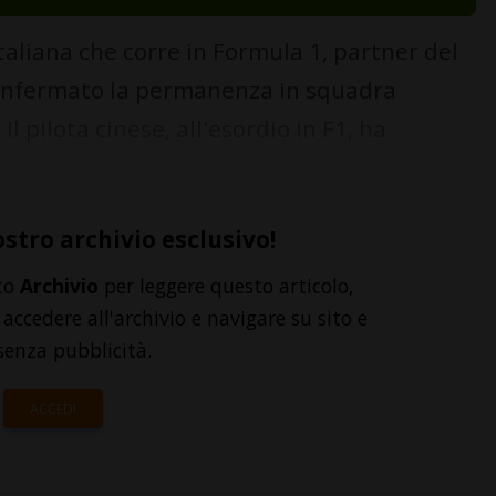
taliana che corre in Formula 1, partner del
confermato la permanenza in squadra
l pilota cinese, all'esordio in F1, ha
ostro archivio esclusivo!
to
Archivio
per leggere questo articolo,
accedere all'archivio e navigare su sito e
senza pubblicità.
ACCEDI