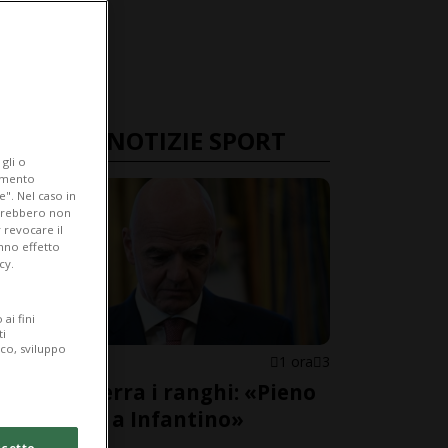
ULTIME NOTIZIE SPORT
gli o
iamento
e". Nel caso in
potrebbero non
 revocare il
anno effetto
cy.
ai fini
ti
ico, sviluppo
FIFA
1 ora
3
La FIFA serra i ranghi: «Pieno
sostegno a Infantino»
cetto