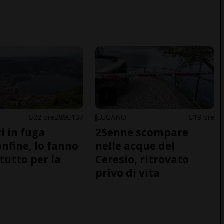
22 ore
89
137
LUGANO
19 ore
i in fuga
25enne scompare
onfine, lo fanno
nelle acque del
tutto per la
Ceresio, ritrovato
privo di vita