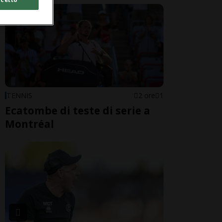
TENNIS
2 ore
1
Ecatombe di teste di serie a
Montréal