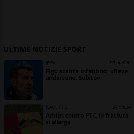
ULTIME NOTIZIE SPORT
FIFA
5 ore
20
Figo scarica Infantino: «Deve
andarsene. Subito»
CAOS FTC
7 ore
4
Arbitri contro FTC, la frattura
si allarga