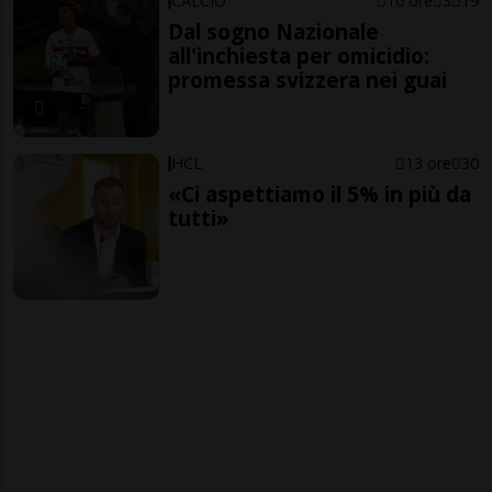
CALCIO
10 ore
3
19
Dal sogno Nazionale
all'inchiesta per omicidio:
promessa svizzera nei guai
HCL
13 ore
30
«Ci aspettiamo il 5% in più da
tutti»