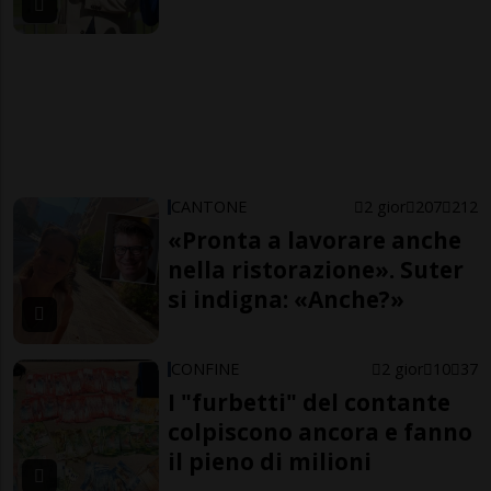
CANTONE
2 gior
207
212
«Pronta a lavorare anche
nella ristorazione». Suter
si indigna: «Anche?»
CONFINE
2 gior
10
37
I "furbetti" del contante
colpiscono ancora e fanno
il pieno di milioni