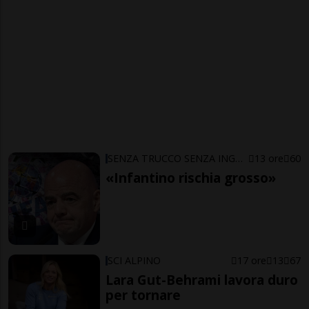
SENZA TRUCCO SENZA ING…ARNO
13 ore
60
«Infantino rischia grosso»
SCI ALPINO
17 ore
13
67
Lara Gut-Behrami lavora duro
per tornare