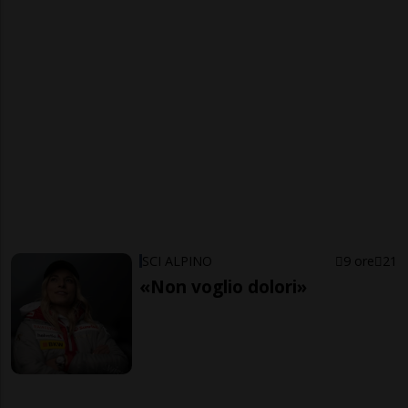
SCI ALPINO
9 ore
21
«Non voglio dolori»