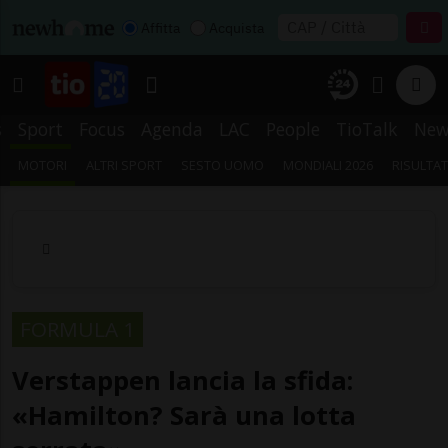
Affitta
Acquista
s
Sport
Focus
Agenda
LAC
People
TioTalk
New
MOTORI
ALTRI SPORT
SESTO UOMO
MONDIALI 2026
RISULTAT
FORMULA 1
Verstappen lancia la sfida:
«Hamilton? Sarà una lotta