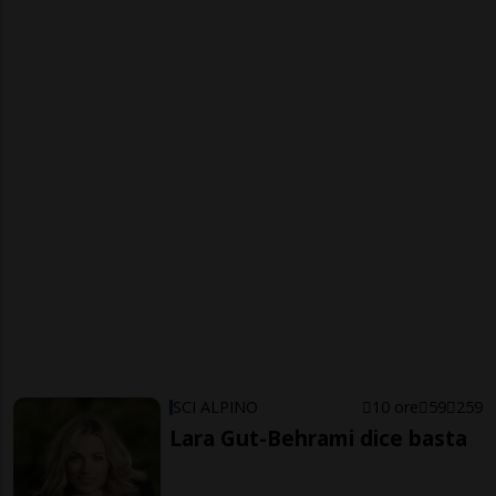
SCI ALPINO
10 ore
59
259
Lara Gut-Behrami dice basta