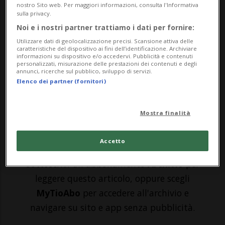
SPIELBERG - Il pilota della Red Bull Max
nostro Sito web. Per maggiori informazioni, consulta l'Informativa
sulla privacy.
Verstappen ha fatto registrare il miglior
Noi e i nostri partner trattiamo i dati per fornire:
tempo sul circuito austriaco di Spielberg,
Utilizzare dati di geolocalizzazione precisi. Scansione attiva delle
caratteristiche del dispositivo ai fini dell’identificazione. Archiviare
in occasione delle due sessioni di prove
informazioni su dispositivo e/o accedervi. Pubblicità e contenuti
personalizzati, misurazione delle prestazioni dei contenuti e degli
annunci, ricerche sul pubblico, sviluppo di servizi.
libere di F1 del GP di Stiria. L'olandese - in
Elenco dei partner (fornitori)
vetta alla classifica con 131 punti,...
Mostra finalità
🔐 Sblocca il nostro archivio
esclusivo!
Accetto
Sottoscrivi un abbonamento
Archivio
per
leggere questo articolo, oppure scegli
MyTioAbo
per accedere all'archivio e
navigare su sito e app senza pubblicità.