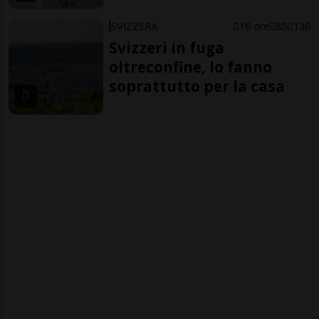
SVIZZERA
16 ore
85
136
Svizzeri in fuga
oltreconfine, lo fanno
soprattutto per la casa