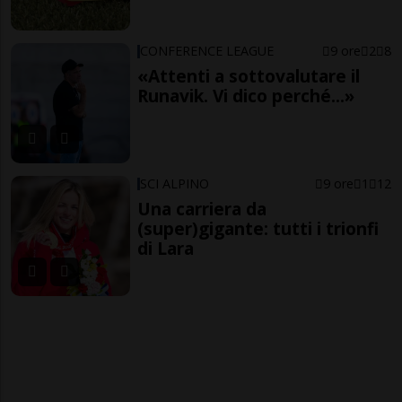
CONFERENCE LEAGUE
9 ore
2
8
«Attenti a sottovalutare il
Runavik. Vi dico perché...»
SCI ALPINO
9 ore
1
12
Una carriera da
(super)gigante: tutti i trionfi
di Lara