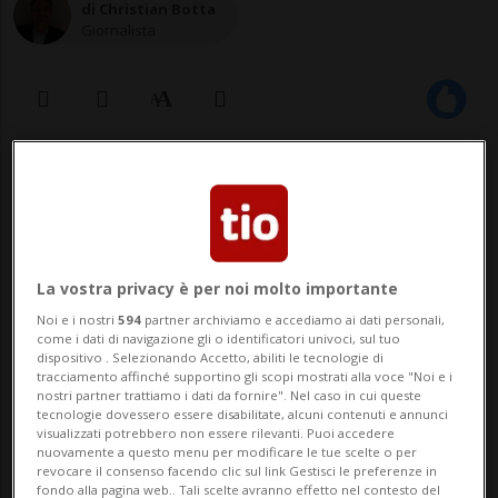
di Christian Botta
Giornalista
25 giu 2021 - 20:38
Aggiornamento 26 giu 2021 - 06:53
2
La vostra privacy è per noi molto importante
Noi e i nostri
594
partner archiviamo e accediamo ai dati personali,
come i dati di navigazione gli o identificatori univoci, sul tuo
dispositivo . Selezionando Accetto, abiliti le tecnologie di
tracciamento affinché supportino gli scopi mostrati alla voce "Noi e i
nostri partner trattiamo i dati da fornire". Nel caso in cui queste
tecnologie dovessero essere disabilitate, alcuni contenuti e annunci
visualizzati potrebbero non essere rilevanti. Puoi accedere
SPORT: Risultati e classifiche
nuovamente a questo menu per modificare le tue scelte o per
revocare il consenso facendo clic sul link Gestisci le preferenze in
fondo alla pagina web.. Tali scelte avranno effetto nel contesto del