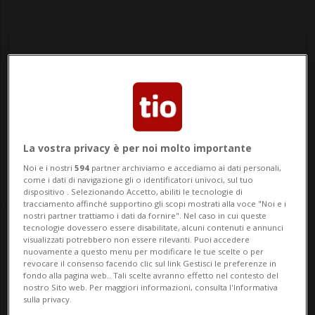
Notizie su Stiria
La vostra privacy è per noi molto importante
Noi e i nostri
594
partner archiviamo e accediamo ai dati personali,
Segui le notizie e gli approfondimenti su
come i dati di navigazione gli o identificatori univoci, sul tuo
Stiria.
dispositivo . Selezionando Accetto, abiliti le tecnologie di
tracciamento affinché supportino gli scopi mostrati alla voce "Noi e i
nostri partner trattiamo i dati da fornire". Nel caso in cui queste
tecnologie dovessero essere disabilitate, alcuni contenuti e annunci
visualizzati potrebbero non essere rilevanti. Puoi accedere
nuovamente a questo menu per modificare le tue scelte o per
revocare il consenso facendo clic sul link Gestisci le preferenze in
fondo alla pagina web.. Tali scelte avranno effetto nel contesto del
nostro Sito web. Per maggiori informazioni, consulta l'Informativa
sulla privacy.