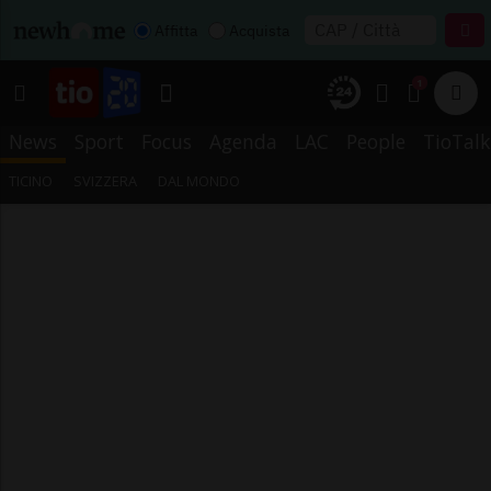
Affitta
Acquista
1
News
Sport
Focus
Agenda
LAC
People
TioTalk
TICINO
SVIZZERA
DAL MONDO