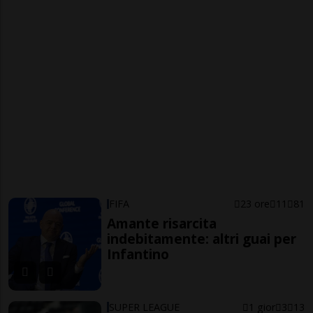
FIFA
23 ore
11
81
Amante risarcita
indebitamente: altri guai per
Infantino
SUPER LEAGUE
1 gior
3
13