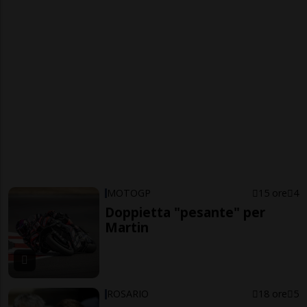
MOTOGP
15 ore
4
Doppietta "pesante" per
Martin
ROSARIO
18 ore
5