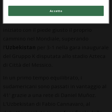
MONDIALI 2026: Risultati e classifiche
Accetto
CITTÀ DEL MESSICO - La
Colombia
ha
iniziato con il piede giusto il proprio
cammino nel Mondiale, superando
l’
Uzbekistan
per 3-1 nella gara inaugurale
del Gruppo K disputata allo stadio Azteca
di Città del Messico.
In un primo tempo equilibrato, i
sudamericani sono passati in vantaggio al
41' grazie a una rete di Daniel Muñoz.
L’Uzbekistan di Fabio Cannavaro, al