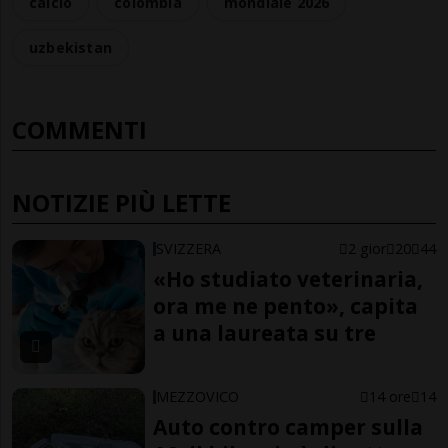
calcio
colombia
mondiale 2026
uzbekistan
COMMENTI
NOTIZIE PIÙ LETTE
SVIZZERA
2 gior
20
44
«Ho studiato veterinaria,
ora me ne pento», capita
a una laureata su tre
MEZZOVICO
14 ore
14
Auto contro camper sulla