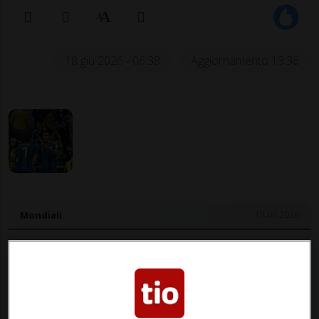
18 giu 2026 - 06:38
Aggiornamento 13:36
Mondiali
18.06.2026
U
1 - 3
Colombia
Uzbekistan