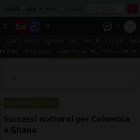
Affitta
Acquista
s
Sport
Focus
Agenda
LAC
People
TioTalk
New
TRI SPORT
SESTO UOMO
MONDIALI 2026
RISULTATI E CLASSIFICHE
MONDIALE 2026
Successi notturni per Colombia
e Ghana