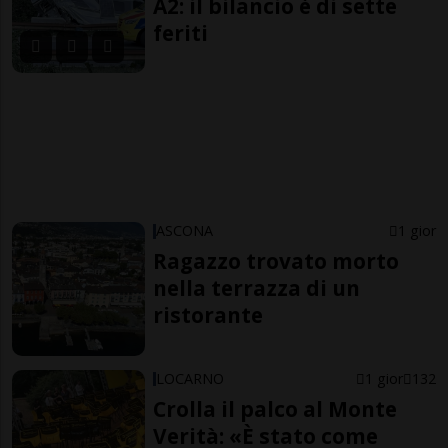
A2: il bilancio è di sette
feriti
ASCONA
1 gior
Ragazzo trovato morto
nella terrazza di un
ristorante
LOCARNO
1 gior
132
Crolla il palco al Monte
Verità: «È stato come