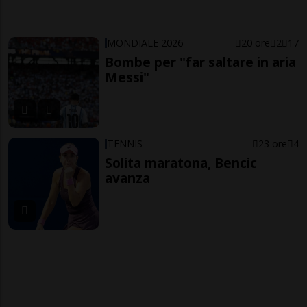
MONDIALE 2026
20 ore
2
17
Bombe per "far saltare in aria
Messi"
TENNIS
23 ore
4
Solita maratona, Bencic
avanza