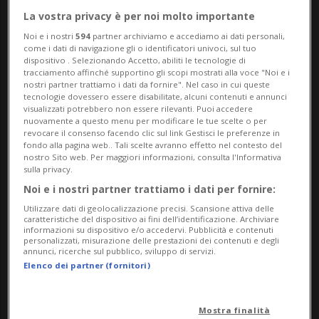
ISCRIVITI
ISCRIVITI
La vostra privacy è per noi molto importante
Noi e i nostri
594
partner archiviamo e accediamo ai dati personali,
come i dati di navigazione gli o identificatori univoci, sul tuo
DETTAGLI PARTITA
dispositivo . Selezionando Accetto, abiliti le tecnologie di
tracciamento affinché supportino gli scopi mostrati alla voce "Noi e i
nostri partner trattiamo i dati da fornire". Nel caso in cui queste
tecnologie dovessero essere disabilitate, alcuni contenuti e annunci
visualizzati potrebbero non essere rilevanti. Puoi accedere
Mondiali
18.06.2026
nuovamente a questo menu per modificare le tue scelte o per
revocare il consenso facendo clic sul link Gestisci le preferenze in
fondo alla pagina web.. Tali scelte avranno effetto nel contesto del
nostro Sito web. Per maggiori informazioni, consulta l'Informativa
sulla privacy.
G
Noi e i nostri partner trattiamo i dati per fornire:
1 - 0
Panama
Ghana
Utilizzare dati di geolocalizzazione precisi. Scansione attiva delle
caratteristiche del dispositivo ai fini dell’identificazione. Archiviare
ISCRIVITI
informazioni su dispositivo e/o accedervi. Pubblicità e contenuti
ISCRIVITI
personalizzati, misurazione delle prestazioni dei contenuti e degli
annunci, ricerche sul pubblico, sviluppo di servizi.
Elenco dei partner (fornitori)
DETTAGLI PARTITA
Mostra finalità