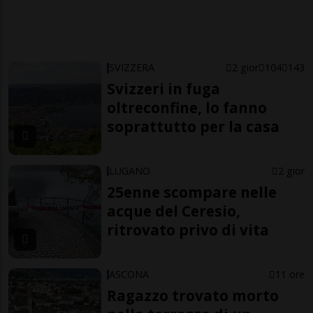
SVIZZERA
2 gior
104
143
Svizzeri in fuga
oltreconfine, lo fanno
soprattutto per la casa
LUGANO
2 gior
25enne scompare nelle
acque del Ceresio,
ritrovato privo di vita
ASCONA
11 ore
Ragazzo trovato morto