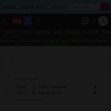
Affitta
Acquista
s
Sport
Focus
Agenda
LAC
People
TioTalk
New
TRI SPORT
SESTO UOMO
MONDIALI 2026
RISULTATI E CLASSIFICHE
Tennis femminile
0
Taylor Townsend
LIVE
T
0
Belinda Bencic
S1
B
Sedicesimi di finale