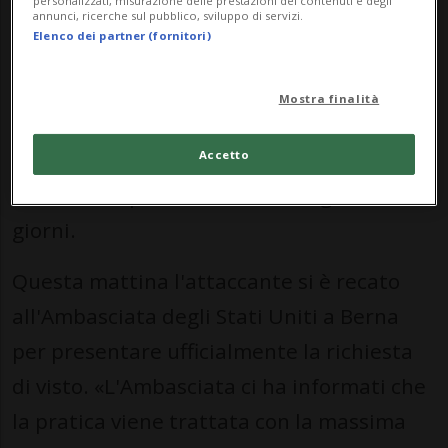
personalizzati, misurazione delle prestazioni dei contenuti e degli
BERNA - Per il momento la telenovela
annunci, ricerche sul pubblico, sviluppo di servizi.
Elenco dei partner (fornitori)
legata
alla mancata partenza
di
Breel
Embolo
per gli Stati Uniti non è ancora
Mostra finalità
giunta al capolinea. A fare chiarezza è
stata la stessa ASF, che in serata ha
Accetto
ricostruito quanto accaduto negli ultimi
giorni.
Questa mattina l'attaccante si è recato
all'Ambasciata degli Stati Uniti a Berna
per presentare ufficialmente la richiesta
di visto. «L'Ambasciata ci ha informati che
la pratica viene trattata con la massima