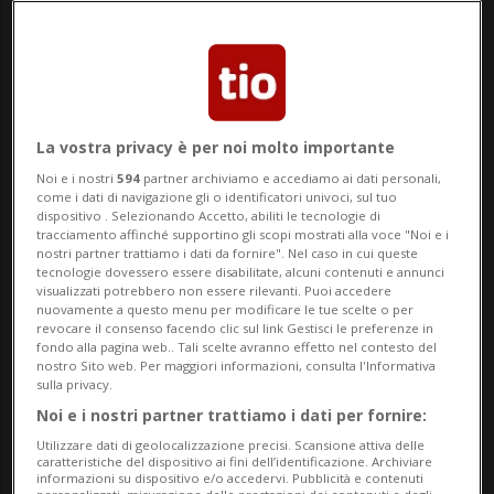
Pasticcio-Embolo: ESTA
non valido, perde il volo
per il Mondiale
La vostra privacy è per noi molto importante
di Adriano De Neri
Noi e i nostri
594
partner archiviamo e accediamo ai dati personali,
Giornalista
come i dati di navigazione gli o identificatori univoci, sul tuo
dispositivo . Selezionando Accetto, abiliti le tecnologie di
tracciamento affinché supportino gli scopi mostrati alla voce "Noi e i
nostri partner trattiamo i dati da fornire". Nel caso in cui queste
tecnologie dovessero essere disabilitate, alcuni contenuti e annunci
visualizzati potrebbero non essere rilevanti. Puoi accedere
nuovamente a questo menu per modificare le tue scelte o per
03 giu 2026 - 18:10
Aggiornamento 22:03
revocare il consenso facendo clic sul link Gestisci le preferenze in
fondo alla pagina web.. Tali scelte avranno effetto nel contesto del
nostro Sito web. Per maggiori informazioni, consulta l'Informativa
8
sulla privacy.
Noi e i nostri partner trattiamo i dati per fornire:
Utilizzare dati di geolocalizzazione precisi. Scansione attiva delle
MONDIALI 2026: Risultati e classifiche
caratteristiche del dispositivo ai fini dell’identificazione. Archiviare
informazioni su dispositivo e/o accedervi. Pubblicità e contenuti