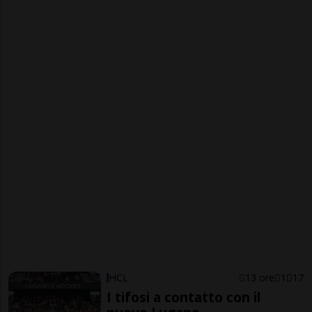
HCL
13 ore
1
17
I tifosi a contatto con il