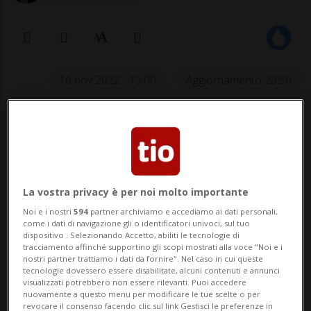
16 nov 2022 - 19:00
Aggiornamento 23:50
La vostra privacy è per noi molto importante
Noi e i nostri
594
partner archiviamo e accediamo ai dati personali,
come i dati di navigazione gli o identificatori univoci, sul tuo
I rossocrociati sono stati inseriti nel
dispositivo . Selezionando Accetto, abiliti le tecnologie di
tracciamento affinché supportino gli scopi mostrati alla voce "Noi e i
Gruppo G insieme a Camerun, Brasile
nostri partner trattiamo i dati da fornire". Nel caso in cui queste
e Serbia.
tecnologie dovessero essere disabilitate, alcuni contenuti e annunci
visualizzati potrebbero non essere rilevanti. Puoi accedere
nuovamente a questo menu per modificare le tue scelte o per
revocare il consenso facendo clic sul link Gestisci le preferenze in