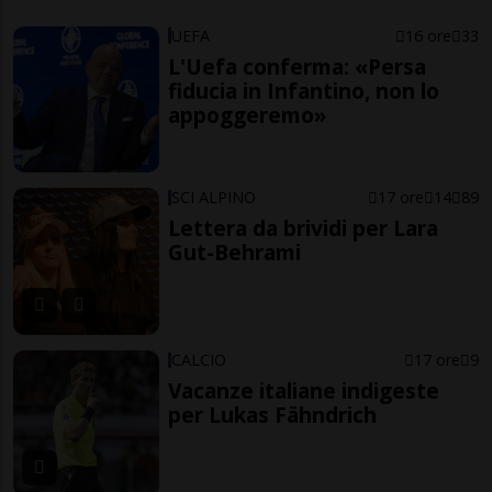
UEFA
16 ore
33
L'Uefa conferma: «Persa
fiducia in Infantino, non lo
appoggeremo»
SCI ALPINO
17 ore
14
89
Lettera da brividi per Lara
Gut-Behrami
CALCIO
17 ore
9
Vacanze italiane indigeste
per Lukas Fähndrich