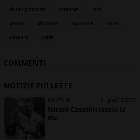
alcuni giocatori
camerun
cdm
ghana
giocatori
nazionale
qatar
svizzera
yakin
COMMENTI
NOTIZIE PIÙ LETTE
CANTONE
1 gior
150
379
Nicolò Casolini lascia la
RSI