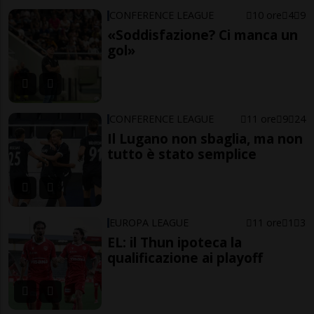
CONFERENCE LEAGUE
10 ore
4
9
«Soddisfazione? Ci manca un
gol»
CONFERENCE LEAGUE
11 ore
9
24
Il Lugano non sbaglia, ma non
tutto è stato semplice
EUROPA LEAGUE
11 ore
1
3
EL: il Thun ipoteca la
qualificazione ai playoff