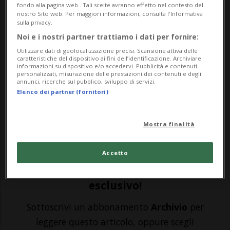
fondo alla pagina web.. Tali scelte avranno effetto nel contesto del
MONDIALI 2022: Risultati e classifiche
nostro Sito web. Per maggiori informazioni, consulta l'Informativa
sulla privacy.
Noi e i nostri partner trattiamo i dati per fornire:
ABU DHABI - È tutto pronto per l'ultima
Utilizzare dati di geolocalizzazione precisi. Scansione attiva delle
caratteristiche del dispositivo ai fini dell’identificazione. Archiviare
amichevole della Nazionale svizzera prima
informazioni su dispositivo e/o accedervi. Pubblicità e contenuti
personalizzati, misurazione delle prestazioni dei contenuti e degli
dei Mondiali in Qatar. La truppa di Murat
annunci, ricerche sul pubblico, sviluppo di servizi.
Elenco dei partner (fornitori)
Yakin se la vedrà infatti nella mattinata
odierna contro il Ghana (ore 11),
Mostra finalità
dopodiché si inizier&agr...
Accetto
🔐 Sblocca il nostro archivio
esclusivo!
Sottoscrivi un abbonamento
Archivio
per
leggere questo articolo, oppure scegli