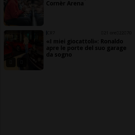
Cornèr Arena
CR7
21 ore
22
70
«I miei giocattoli»: Ronaldo
apre le porte del suo garage
da sogno