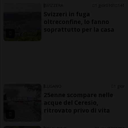
SVIZZERA
1 gior
101
141
Svizzeri in fuga
oltreconfine, lo fanno
soprattutto per la casa
LUGANO
1 gior
25enne scompare nelle
acque del Ceresio,
ritrovato privo di vita