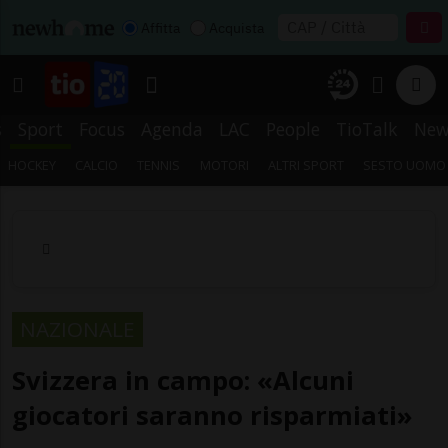
Affitta
Acquista
s
Sport
Focus
Agenda
LAC
People
TioTalk
New
HOCKEY
CALCIO
TENNIS
MOTORI
ALTRI SPORT
SESTO UOMO
NAZIONALE
Svizzera in campo: «Alcuni
giocatori saranno risparmiati»