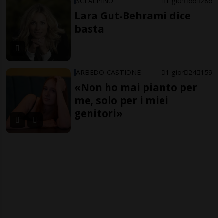
SCI ALPINO
1 gior
66
286
Lara Gut-Behrami dice
basta
ARBEDO-CASTIONE
1 gior
24
159
«Non ho mai pianto per
me, solo per i miei
genitori»