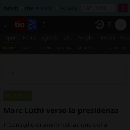
Affitta
Acquista
s
Sport
Focus
Agenda
LAC
People
TioTalk
New
HOCKEY
CALCIO
TENNIS
MOTORI
ALTRI SPORT
SESTO UOMO
HOCKEY
Marc Lüthi verso la presidenza
Il Consiglio di amministrazione della