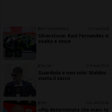
MOTOMONDIALE
17 ore
2
8
Silverstone: Raul Fernandez si
esalta e vince
CALCIO
19 ore
7
15
Guardiola e non solo: Maldini
vuota il sacco
FIFA
22 ore
5
42
«Più determinata che mai»: la