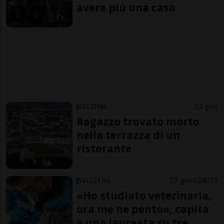
avere più una casa
ASCONA
2 gior
Ragazzo trovato morto
nella terrazza di un
ristorante
SVIZZERA
3 gior
24
51
«Ho studiato veterinaria,
ora me ne pento», capita
a una laureata su tre