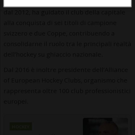
delegato del Consiglio di amministrazione
dal 2012, ha guidato il club della capitale
alla conquista di sei titoli di campione
svizzero e due Coppe, contribuendo a
consolidarne il ruolo tra le principali realtà
dell’hockey su ghiaccio nazionale.
Dal 2016 è inoltre presidente dell’Alliance
of European Hockey Clubs, organismo che
rappresenta oltre 100 club professionistici
europei.
HOCKEY