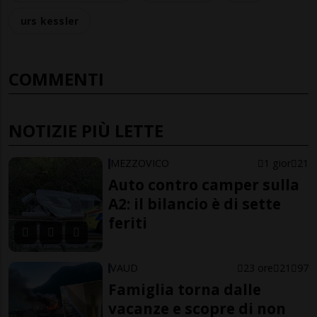
urs kessler
COMMENTI
NOTIZIE PIÙ LETTE
MEZZOVICO
1 gior
21
Auto contro camper sulla
A2: il bilancio è di sette
feriti
VAUD
23 ore
21
97
Famiglia torna dalle
vacanze e scopre di non