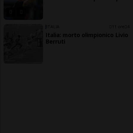
ITALIA
11 ore
4
Italia: morto olimpionico Livio
Berruti