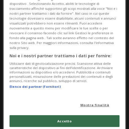
successore di
Urs Kessler
,
dimessosi
dispositivo . Selezionando Accetto, abiliti le tecnologie di
tracciamento affinché supportino gli scopi mostrati alla voce "Noi e i
dall’incarico al termine del Mondiale
nostri partner trattiamo i dati da fornire". Nel caso in cui queste
tecnologie dovessero essere disabilitate, alcuni contenuti e annunci
casalingo
.
visualizzati potrebbero non essere rilevanti. Puoi accedere
nuovamente a questo menu per modificare le tue scelte o per
revocare il consenso facendo clic sul link Gestisci le preferenze in
fondo alla pagina web.. Tali scelte avranno effetto nel contesto del
nostro Sito web. Per maggiori informazioni, consulta l'Informativa
ZURIGO-FRIBORGO 2026
sulla privacy.
«Me ne vado. La
Noi e i nostri partner trattiamo i dati per fornire:
Federazione ha
Utilizzare dati di geolocalizzazione precisi. Scansione attiva delle
caratteristiche del dispositivo ai fini dell’identificazione. Archiviare
bisogno di un
informazioni su dispositivo e/o accedervi. Pubblicità e contenuti
personalizzati, misurazione delle prestazioni dei contenuti e degli
nuovo inizio»
annunci, ricerche sul pubblico, sviluppo di servizi.
Elenco dei partner (fornitori)
Lüthi, 64 anni, ha segnato profondamente
Mostra finalità
la storia del Berna in quasi trent’anni di
attività dirigenziale. Direttore dal 1998 e
Accetto