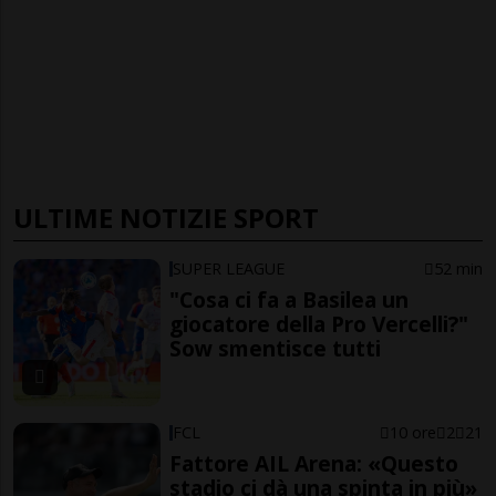
ULTIME NOTIZIE SPORT
SUPER LEAGUE
52 min
"Cosa ci fa a Basilea un
giocatore della Pro Vercelli?"
Sow smentisce tutti
FCL
10 ore
2
21
Fattore AIL Arena: «Questo
stadio ci dà una spinta in più»