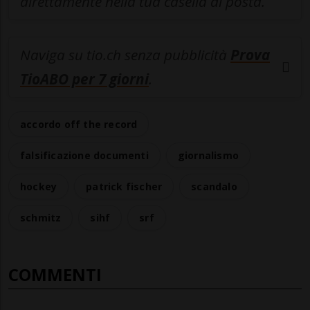
direttamente nella tua casella di posta.
Naviga su tio.ch senza pubblicità
Prova
TioABO per 7 giorni
.
accordo off the record
falsificazione documenti
giornalismo
hockey
patrick fischer
scandalo
schmitz
sihf
srf
COMMENTI