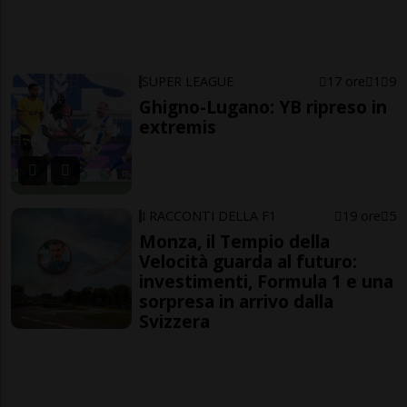
SUPER LEAGUE
17 ore
1
9
Ghigno-Lugano: YB ripreso in
extremis
I RACCONTI DELLA F1
19 ore
5
Monza, il Tempio della
Velocità guarda al futuro:
investimenti, Formula 1 e una
sorpresa in arrivo dalla
Svizzera