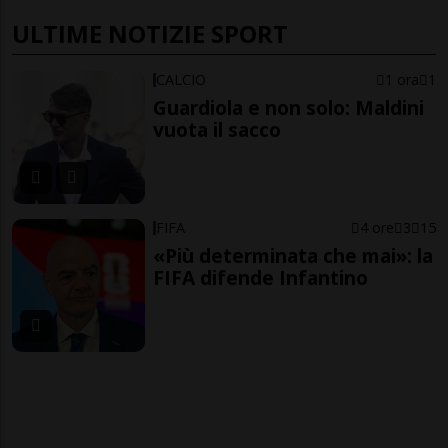
ULTIME NOTIZIE SPORT
CALCIO
1 ora
1
Guardiola e non solo: Maldini
vuota il sacco
FIFA
4 ore
3
15
«Più determinata che mai»: la
FIFA difende Infantino