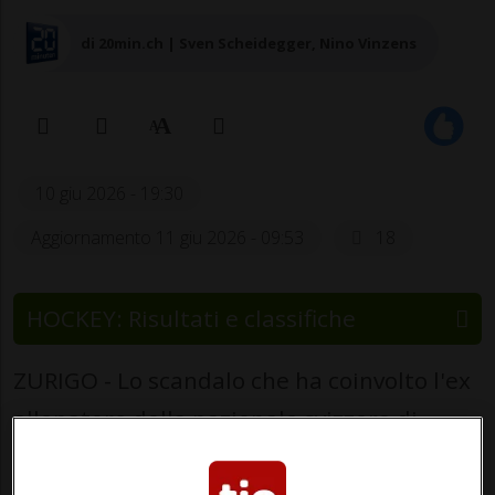
di 20min.ch | Sven Scheidegger, Nino Vinzens
10 giu 2026 - 19:30
Aggiornamento 11 giu 2026 - 09:53
18
HOCKEY: Risultati e classifiche
ZURIGO - Lo scandalo che ha coinvolto l'ex
allenatore della nazionale svizzera di
hockey
Patrick Fischer
si arricchisce di un