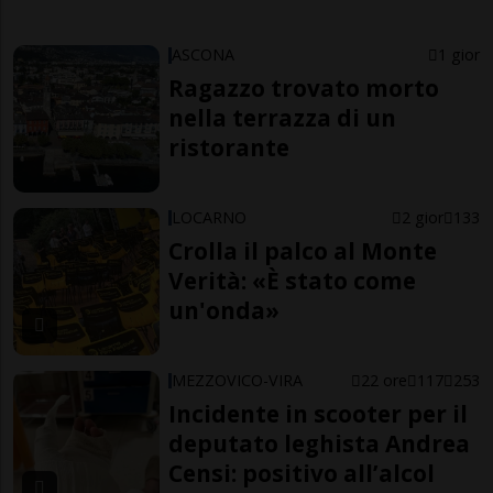
ASCONA
1 gior
Ragazzo trovato morto
nella terrazza di un
ristorante
LOCARNO
2 gior
133
Crolla il palco al Monte
Verità: «È stato come
un'onda»
MEZZOVICO-VIRA
22 ore
117
253
Incidente in scooter per il
deputato leghista Andrea
Censi: positivo all’alcol