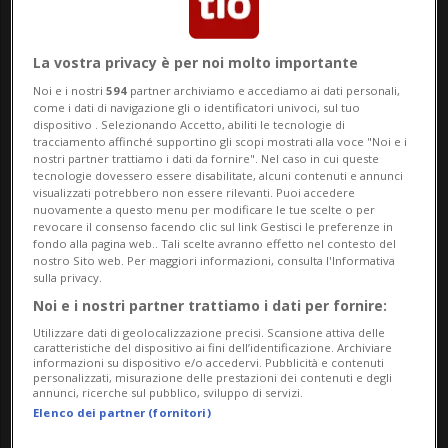
nuovo capitolo.
Dopo il video di 35 minuti
diffuso martedì
, nel quale il tecnico ha
La vostra privacy è per noi molto importante
accusato tra gli altri la SRF di aver infranto
Noi e i nostri
594
partner archiviamo e accediamo ai dati personali,
un accordo verbale "off the record", una
come i dati di navigazione gli o identificatori univoci, sul tuo
dispositivo . Selezionando Accetto, abiliti le tecnologie di
mail ottenuta e resa pubblica dal portale
tracciamento affinché supportino gli scopi mostrati alla voce "Noi e i
nostri partner trattiamo i dati da fornire". Nel caso in cui queste
"Schweizheute" getta nuova luce sulla
tecnologie dovessero essere disabilitate, alcuni contenuti e annunci
visualizzati potrebbero non essere rilevanti. Puoi accedere
vicenda.
nuovamente a questo menu per modificare le tue scelte o per
revocare il consenso facendo clic sul link Gestisci le preferenze in
fondo alla pagina web.. Tali scelte avranno effetto nel contesto del
Nel messaggio, il giornalista della SRF
nostro Sito web. Per maggiori informazioni, consulta l'Informativa
sulla privacy.
Patrick Schmitz
si rivolge al responsabile
Noi e i nostri partner trattiamo i dati per fornire:
media della SIHF facendo esplicito
Utilizzare dati di geolocalizzazione precisi. Scansione attiva delle
caratteristiche del dispositivo ai fini dell’identificazione. Archiviare
riferimento a una conversazione "off the
informazioni su dispositivo e/o accedervi. Pubblicità e contenuti
personalizzati, misurazione delle prestazioni dei contenuti e degli
annunci, ricerche sul pubblico, sviluppo di servizi.
record" avvenuta durante un pranzo ad
Elenco dei partner (fornitori)
Altstetten. «Ti scrivo riguardo alla nostra