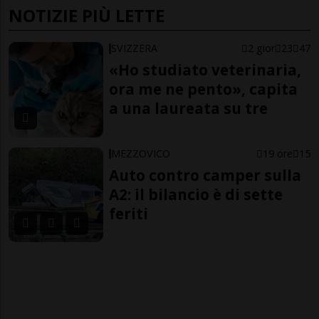
NOTIZIE PIÙ LETTE
SVIZZERA
2 gior
23
47
«Ho studiato veterinaria,
ora me ne pento», capita
a una laureata su tre
MEZZOVICO
19 ore
15
Auto contro camper sulla
A2: il bilancio è di sette
feriti