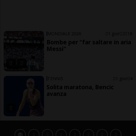
MONDIALE 2026
1 gior
2
18
Bombe per "far saltare in aria
Messi"
TENNIS
1 gior
4
Solita maratona, Bencic
avanza