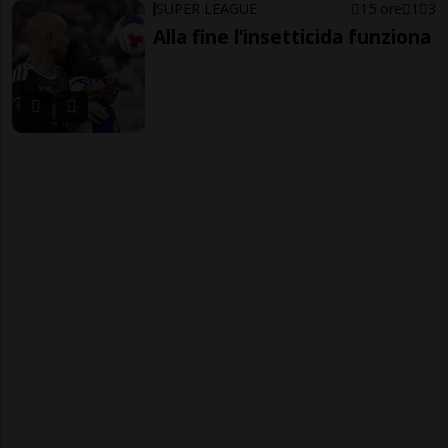
SUPER LEAGUE
15 ore
1
3
Alla fine l’insetticida funziona