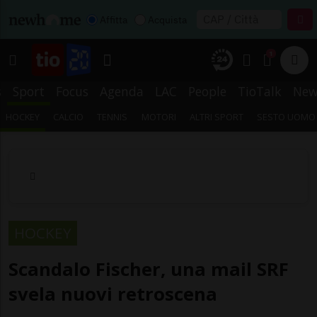
Affitta
Acquista
1
s
Sport
Focus
Agenda
LAC
People
TioTalk
New
HOCKEY
CALCIO
TENNIS
MOTORI
ALTRI SPORT
SESTO UOMO
HOCKEY
Scandalo Fischer, una mail SRF
svela nuovi retroscena