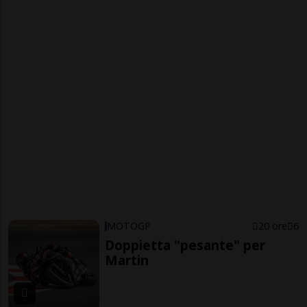
MOTOGP
20 ore
6
Doppietta "pesante" per
Martin