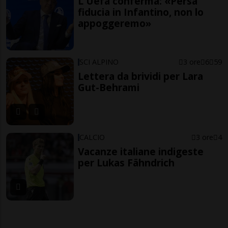
L'Uefa conferma: «Persa
fiducia in Infantino, non lo
appoggeremo»
SCI ALPINO
3 ore
6
59
Lettera da brividi per Lara
Gut-Behrami
CALCIO
3 ore
4
Vacanze italiane indigeste
per Lukas Fähndrich