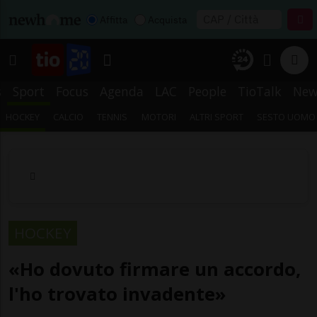
Affitta
Acquista
s
Sport
Focus
Agenda
LAC
People
TioTalk
New
HOCKEY
CALCIO
TENNIS
MOTORI
ALTRI SPORT
SESTO UOMO
HOCKEY
«Ho dovuto firmare un accordo,
l'ho trovato invadente»