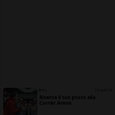
HCL
5 ore
10
Riserva il tuo posto alla
Cornèr Arena