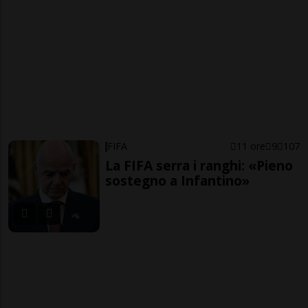
FIFA
11 ore
9
107
La FIFA serra i ranghi: «Pieno
sostegno a Infantino»