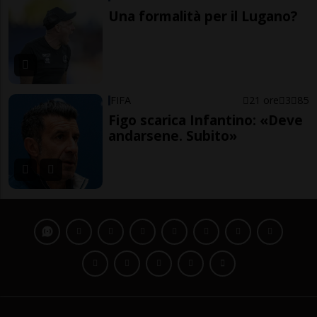
Una formalità per il Lugano?
FIFA
21 ore
3
85
Figo scarica Infantino: «Deve
andarsene. Subito»