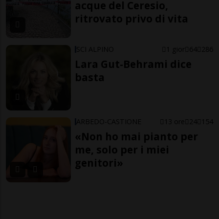
acque del Ceresio,
ritrovato privo di vita
SCI ALPINO
1 gior
64
286
Lara Gut-Behrami dice
basta
ARBEDO-CASTIONE
13 ore
24
154
«Non ho mai pianto per
me, solo per i miei
genitori»