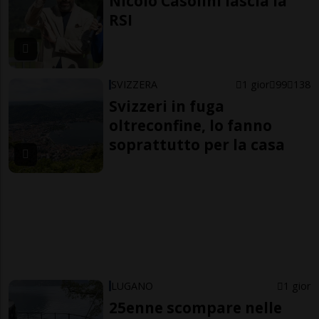
Nicolò Casolini lascia la
RSI
SVIZZERA
1 gior
99
138
Svizzeri in fuga
oltreconfine, lo fanno
soprattutto per la casa
LUGANO
1 gior
25enne scompare nelle