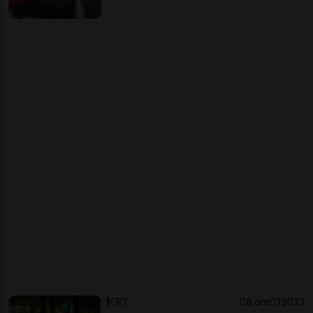
CR7
8 ore
19
73