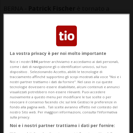
BERNA -
Patrick Fischer
è tornato a
esporsi pubblicamente, a quasi due mesi
dallo scoppio del caso legato alla
falsificazione del certificato Covid. Il
50enne ha parlato per la prima volta in
La vostra privacy è per noi molto importante
un'intervista con lo specialista della
Noi e i nostri
594
partner archiviamo e accediamo ai dati personali,
come i dati di navigazione gli o identificatori univoci, sul tuo
comunicazione Peter Röthlisberger.
dispositivo . Selezionando Accetto, abiliti le tecnologie di
tracciamento affinché supportino gli scopi mostrati alla voce "Noi e i
«Ascolto il mio istinto e mi fido di lui.
nostri partner trattiamo i dati da fornire". Nel caso in cui queste
tecnologie dovessero essere disabilitate, alcuni contenuti e annunci
All'epoca per me era chiaro: non mi sarei
visualizzati potrebbero non essere rilevanti. Puoi accedere
nuovamente a questo menu per modificare le tue scelte o per
vaccinato. Il periodo del Covid era confuso
revocare il consenso facendo clic sul link Gestisci le preferenze in
fondo alla pagina web.. Tali scelte avranno effetto nel contesto del
e incerto. In Svizzera la situazione era più
nostro Sito web. Per maggiori informazioni, consulta l'Informativa
sulla privacy.
rilassata, ma in Cina la vaccinazione era
Noi e i nostri partner trattiamo i dati per fornire: