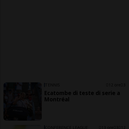
TENNIS
12 ore
3
Ecatombe di teste di serie a
Montréal
CONFERENCE LEAGUE
13 ore
3
12