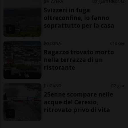
SVIZZERA
2 gior
106
143
Svizzeri in fuga
oltreconfine, lo fanno
soprattutto per la casa
ASCONA
16 ore
Ragazzo trovato morto
nella terrazza di un
ristorante
LUGANO
2 gior
25enne scompare nelle
acque del Ceresio,
ritrovato privo di vita