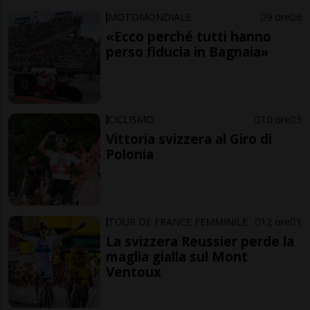
MOTOMONDIALE
9 ore
6
«Ecco perché tutti hanno
perso fiducia in Bagnaia»
CICLISMO
10 ore
3
Vittoria svizzera al Giro di
Polonia
TOUR DE FRANCE FEMMINILE
12 ore
1
La svizzera Reussier perde la
maglia gialla sul Mont
Ventoux