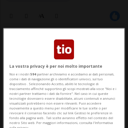
06 gen 2026 - 17:08
7
HOCKEY: Risultati e classifiche
La vostra privacy è per noi molto importante
AMBRÌ - L’Ambrì ha annunciato di aver
Noi e i nostri
594
partner archiviamo e accediamo ai dati personali,
prestato al La Chaux-de-Fonds tramite
come i dati di navigazione gli o identificatori univoci, sul tuo
dispositivo . Selezionando Accetto, abiliti le tecnologie di
licenza B e fino a nuovo avviso il difensore
tracciamento affinché supportino gli scopi mostrati alla voce "Noi e i
nostri partner trattiamo i dati da fornire". Nel caso in cui queste
tecnologie dovessero essere disabilitate, alcuni contenuti e annunci
classe 2004 Simone Terraneo.Il club
visualizzati potrebbero non essere rilevanti. Puoi accedere
nuovamente a questo menu per modificare le tue scelte o per
biancoblù si riserva il diritto di richiamare
revocare il consenso facendo clic sul link Gestisci le preferenze in
fondo alla pagina web.. Tali scelte avranno effetto nel contesto del
il giocatore in qualsiasi momento in caso
nostro Sito web. Per maggiori informazioni, consulta l'Informativa
sulla privacy.