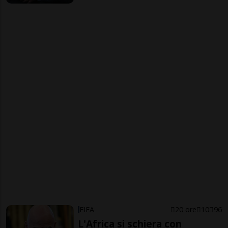
FIFA
20 ore
10
96
L'Africa si schiera con