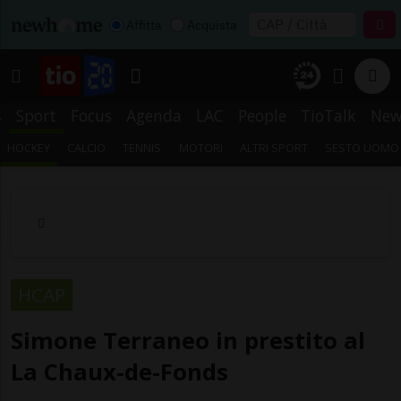
Affitta
Acquista
s
Sport
Focus
Agenda
LAC
People
TioTalk
New
HOCKEY
CALCIO
TENNIS
MOTORI
ALTRI SPORT
SESTO UOMO
HCAP
Simone Terraneo in prestito al
La Chaux-de-Fonds