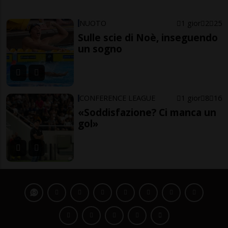
NUOTO
1 gior
2
25
Sulle scie di Noè, inseguendo
un sogno
CONFERENCE LEAGUE
1 gior
8
16
«Soddisfazione? Ci manca un
gol»