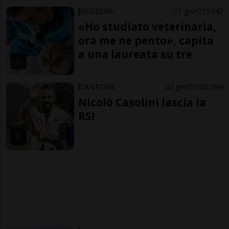
SVIZZERA
1 gior
11
42
«Ho studiato veterinaria,
ora me ne pento», capita
a una laureata su tre
CANTONE
2 gior
160
394
Nicolò Casolini lascia la
RSI