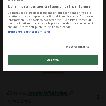
...
Noi e i nostri partner trattiamo i dati per fornire:
Utilizzare dati di geolocalizzazione precisi. Scansione attiva delle
🔐 Sblocca il nostro archivio
caratteristiche del dispositivo ai fini dell’identificazione. Archiviare
informazioni su dispositivo e/o accedervi. Pubblicità e contenuti
personalizzati, misurazione delle prestazioni dei contenuti e degli
esclusivo!
annunci, ricerche sul pubblico, sviluppo di servizi.
Elenco dei partner (fornitori)
Sottoscrivi un abbonamento
Archivio
per
leggere questo articolo, oppure scegli
Mostra finalità
MyTioAbo
per accedere all'archivio e
navigare su sito e app senza pubblicità.
Accetto
ACCEDI
Entra nel
canale WhatsApp
di
Ticinonline.