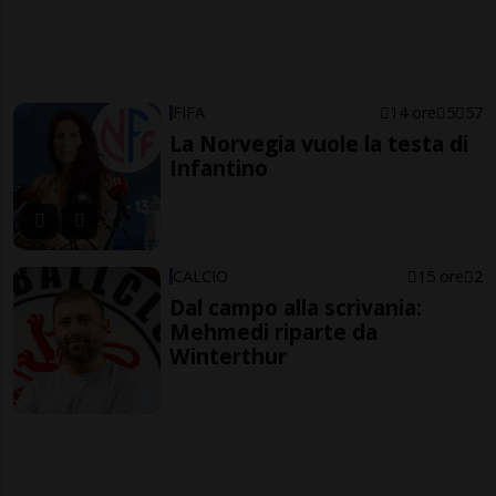
FIFA
14 ore
5
57
La Norvegia vuole la testa di
Infantino
CALCIO
15 ore
2
Dal campo alla scrivania:
Mehmedi riparte da
Winterthur