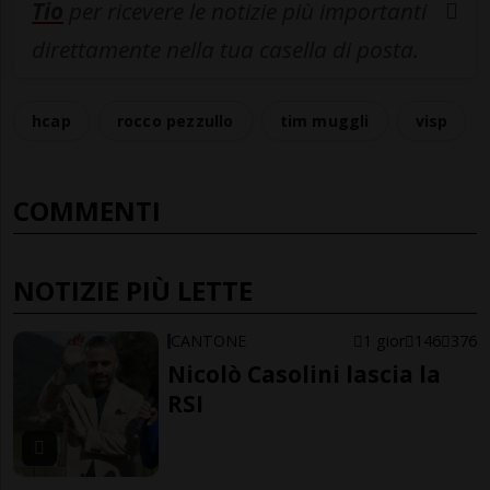
Tio
per ricevere le notizie più importanti
direttamente nella tua casella di posta.
hcap
rocco pezzullo
tim muggli
visp
COMMENTI
NOTIZIE PIÙ LETTE
CANTONE
1 gior
146
376
Nicolò Casolini lascia la
RSI