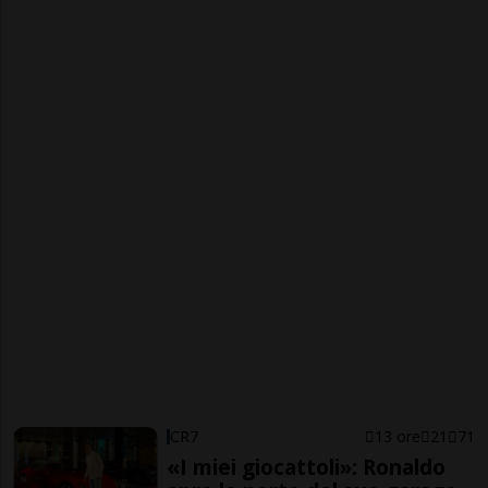
CR7
13 ore
21
71
«I miei giocattoli»: Ronaldo