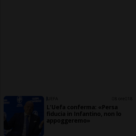
UEFA
8 ore
18
L'Uefa conferma: «Persa
fiducia in Infantino, non lo
appoggeremo»