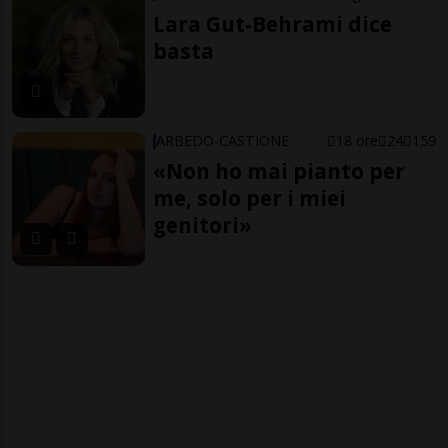
Lara Gut-Behrami dice
basta
ARBEDO-CASTIONE
18 ore
24
159
«Non ho mai pianto per
me, solo per i miei
genitori»