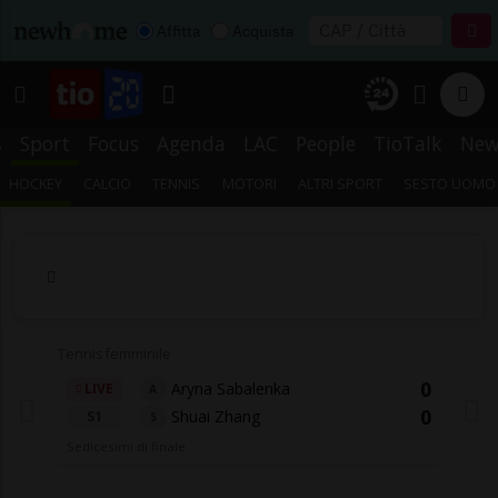
Affitta
Acquista
s
Sport
Focus
Agenda
LAC
People
TioTalk
New
HOCKEY
CALCIO
TENNIS
MOTORI
ALTRI SPORT
SESTO UOMO
Tennis femminile
0
Aryna Sabalenka
LIVE
A
0
Shuai Zhang
S1
S
Sedicesimi di finale