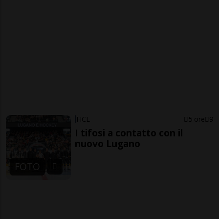
HCL
5 ore
9
I tifosi a contatto con il
nuovo Lugano
FOTO