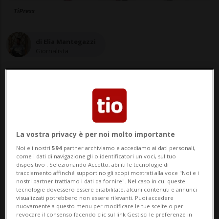
TiPress
di Elia Mantegazzi
Giornalista
14 ott 2025 - 16:14
Aggiornamento 18:24
La vostra privacy è per noi molto importante
Noi e i nostri
594
partner archiviamo e accediamo ai dati personali,
come i dati di navigazione gli o identificatori univoci, sul tuo
dispositivo . Selezionando Accetto, abiliti le tecnologie di
tracciamento affinché supportino gli scopi mostrati alla voce "Noi e i
nostri partner trattiamo i dati da fornire". Nel caso in cui queste
tecnologie dovessero essere disabilitate, alcuni contenuti e annunci
visualizzati potrebbero non essere rilevanti. Puoi accedere
nuovamente a questo menu per modificare le tue scelte o per
Il club leventinese si riserva il diritto
revocare il consenso facendo clic sul link Gestisci le preferenze in