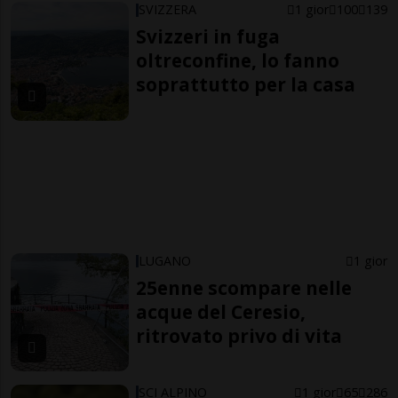
SVIZZERA
1 gior
100
139
Svizzeri in fuga
oltreconfine, lo fanno
soprattutto per la casa
LUGANO
1 gior
25enne scompare nelle
acque del Ceresio,
ritrovato privo di vita
SCI ALPINO
1 gior
65
286