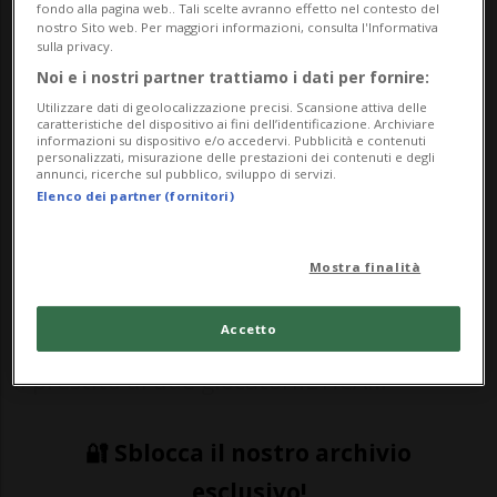
fondo alla pagina web.. Tali scelte avranno effetto nel contesto del
di richiamarli in qualsiasi momento.
nostro Sito web. Per maggiori informazioni, consulta l'Informativa
sulla privacy.
Noi e i nostri partner trattiamo i dati per fornire:
Utilizzare dati di geolocalizzazione precisi. Scansione attiva delle
HOCKEY: Risultati e classifiche
caratteristiche del dispositivo ai fini dell’identificazione. Archiviare
informazioni su dispositivo e/o accedervi. Pubblicità e contenuti
personalizzati, misurazione delle prestazioni dei contenuti e degli
annunci, ricerche sul pubblico, sviluppo di servizi.
AMBRÌ - Giornata intensa sul fronte della
Elenco dei partner (fornitori)
comunicazione in casa biancoblù.Dopo gli
attesi saluti a Duca e Cereda - a sei giorni
Mostra finalità
della rivoluzione - e la conferma del duo
Accetto
Landry-Matte, il club ha annunciato anche
il prestito di due giocatori.L’HCA...
🔐 Sblocca il nostro archivio
esclusivo!