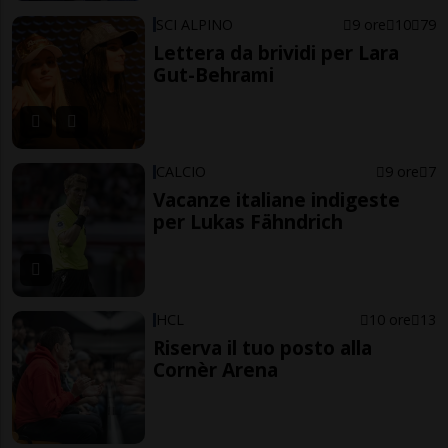
SCI ALPINO
9 ore
10
79
Lettera da brividi per Lara
Gut-Behrami
CALCIO
9 ore
7
Vacanze italiane indigeste
per Lukas Fähndrich
HCL
10 ore
13
Riserva il tuo posto alla
Cornèr Arena