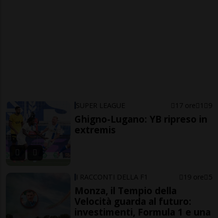
SUPER LEAGUE
17 ore
1
9
Ghigno-Lugano: YB ripreso in
extremis
I RACCONTI DELLA F1
19 ore
5
Monza, il Tempio della
Velocità guarda al futuro:
investimenti, Formula 1 e una