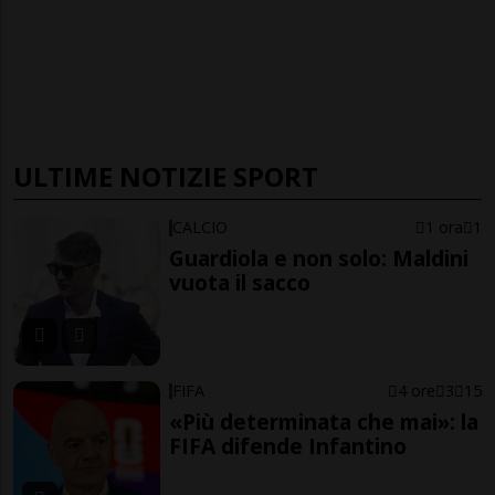
ULTIME NOTIZIE SPORT
CALCIO
1 ora
1
Guardiola e non solo: Maldini
vuota il sacco
FIFA
4 ore
3
15
«Più determinata che mai»: la
FIFA difende Infantino