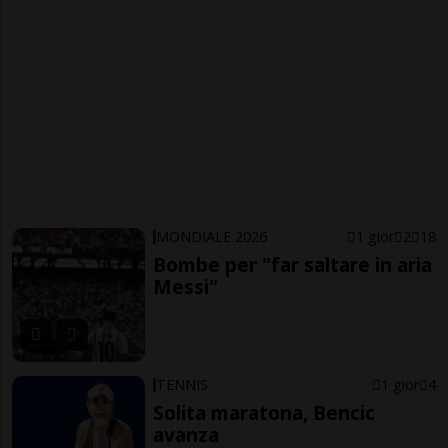
MONDIALE 2026
1 gior
2
18
Bombe per "far saltare in aria
Messi"
TENNIS
1 gior
4
Solita maratona, Bencic
avanza