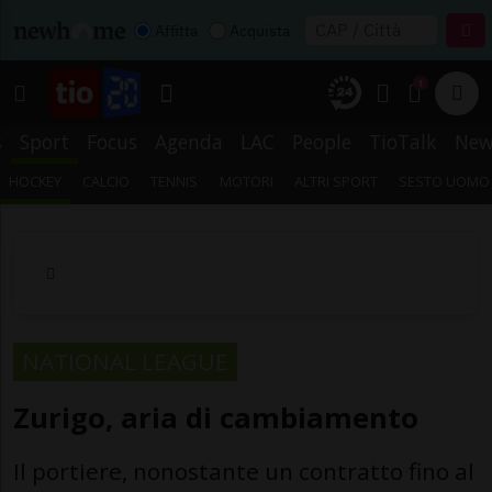
Affitta
Acquista
1
s
Sport
Focus
Agenda
LAC
People
TioTalk
New
HOCKEY
CALCIO
TENNIS
MOTORI
ALTRI SPORT
SESTO UOMO
NATIONAL LEAGUE
Zurigo, aria di cambiamento
Il portiere, nonostante un contratto fino al