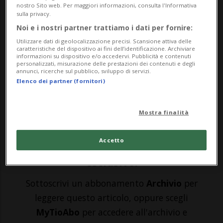
nostro Sito web. Per maggiori informazioni, consulta l'Informativa
sulla privacy.
ZURIGO - Parecchie novità in casa Zurigo,
Noi e i nostri partner trattiamo i dati per fornire:
dove tira aria di cambiamento. I Lions,
Utilizzare dati di geolocalizzazione precisi. Scansione attiva delle
caratteristiche del dispositivo ai fini dell’identificazione. Archiviare
informazioni su dispositivo e/o accedervi. Pubblicità e contenuti
eliminati in sole 4 partite dal Bienne nelle
personalizzati, misurazione delle prestazioni dei contenuti e degli
annunci, ricerche sul pubblico, sviluppo di servizi.
semifinali dei playoff, salutano sette
Elenco dei partner (fornitori)
giocatori. Tra questi vi è anche il portiere
Ludovic Waeber, che lasc...
Mostra finalità
Accetto
🔐 Sblocca il nostro archivio
esclusivo!
Sottoscrivi un abbonamento
Archivio
per
leggere questo articolo, oppure scegli
MyTioAbo
per accedere all'archivio e