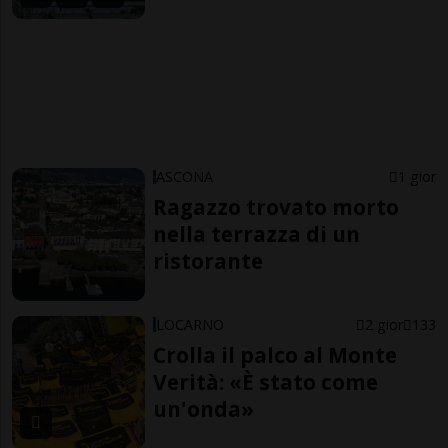
ASCONA
1 gior
Ragazzo trovato morto
nella terrazza di un
ristorante
LOCARNO
2 gior
133
Crolla il palco al Monte
Verità: «È stato come
un'onda»