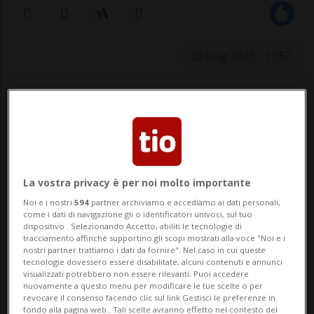
03 mag 2023 - 13:57
La vostra privacy è per noi molto importante
Noi e i nostri
594
partner archiviamo e accediamo ai dati personali,
Ai saluti anche Justin Azevedo,
come i dati di navigazione gli o identificatori univoci, sul tuo
Garrett Roe e Alexandre Texier (come
dispositivo . Selezionando Accetto, abiliti le tecnologie di
tracciamento affinché supportino gli scopi mostrati alla voce "Noi e i
già previsto).
nostri partner trattiamo i dati da fornire". Nel caso in cui queste
tecnologie dovessero essere disabilitate, alcuni contenuti e annunci
visualizzati potrebbero non essere rilevanti. Puoi accedere
nuovamente a questo menu per modificare le tue scelte o per
revocare il consenso facendo clic sul link Gestisci le preferenze in
HOCKEY: Risultati e classifiche
fondo alla pagina web.. Tali scelte avranno effetto nel contesto del