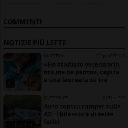
COMMENTI
NOTIZIE PIÙ LETTE
SVIZZERA
2 gior
23
47
«Ho studiato veterinaria,
ora me ne pento», capita
a una laureata su tre
MEZZOVICO
19 ore
15
Auto contro camper sulla
A2: il bilancio è di sette
feriti