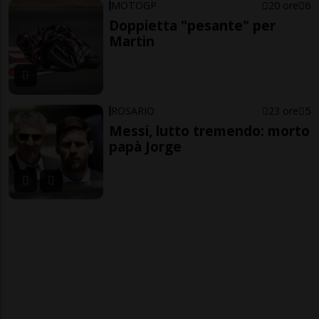
MOTOGP
20 ore
6
Doppietta "pesante" per
Martin
ROSARIO
23 ore
5
Messi, lutto tremendo: morto
papà Jorge