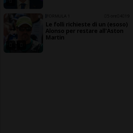
FORMULA 1
5 ore
4
19
Le folli richieste di un (esoso)
Alonso per restare all'Aston
Martin