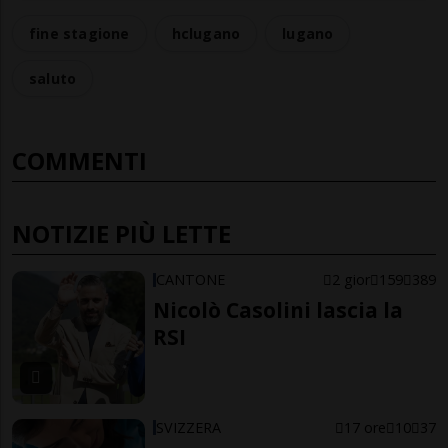
fine stagione
hclugano
lugano
saluto
COMMENTI
NOTIZIE PIÙ LETTE
CANTONE
2 gior
159
389
Nicolò Casolini lascia la
RSI
SVIZZERA
17 ore
10
37