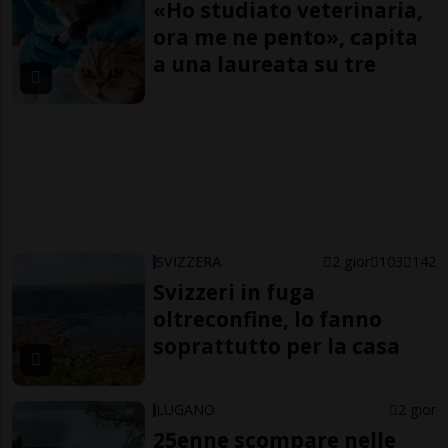
«Ho studiato veterinaria,
ora me ne pento», capita
a una laureata su tre
SVIZZERA
2 gior
103
142
Svizzeri in fuga
oltreconfine, lo fanno
soprattutto per la casa
LUGANO
2 gior
25enne scompare nelle