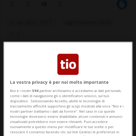
03 apr 2022 - 15:17
Aggiornamento 20:03
3
La vostra privacy è per noi molto importante
Noi e i nostri
594
partner archiviamo e accediamo ai dati personali,
come i dati di navigazione gli o identificatori univoci, sul tuo
Ultima “parata” ufficiale per
dispositivo . Selezionando Accetto, abiliti le tecnologie di
tracciamento affinché supportino gli scopi mostrati alla voce "Noi e i
Alessandro Chiesa.
nostri partner trattiamo i dati da fornire". Nel caso in cui queste
tecnologie dovessero essere disabilitate, alcuni contenuti e annunci
visualizzati potrebbero non essere rilevanti. Puoi accedere
nuovamente a questo menu per modificare le tue scelte o per
revocare il consenso facendo clic sul link Gestisci le preferenze in
HOCKEY: Risultati e classifiche