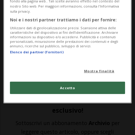
fondo alla pagina web.. Tali scelte avranno effetto nel contesto del
nostro Sito web. Per maggiori informazioni, consulta l'Informativa
sulla privacy.
LUGANO - Nella prima, luminosa,
Noi e i nostri partner trattiamo i dati per fornire:
domenica di aprile il Lugano ha chiuso
Utilizzare dati di geolocalizzazione precisi. Scansione attiva delle
caratteristiche del dispositivo ai fini dell’identificazione. Archiviare
ufficialmente la stagione 2021/2022…
informazioni su dispositivo e/o accedervi. Pubblicità e contenuti
personalizzati, misurazione delle prestazioni dei contenuti e degli
annunci, ricerche sul pubblico, sviluppo di servizi.
salutando i propri tifosi. Presso il
Elenco dei partner (fornitori)
Capannone del DNA Bianconero & Events e
la Casetta Gialla, i protagonisti del club
Mostra finalità
bianconero...
Accetto
🔐 Sblocca il nostro archivio
esclusivo!
Sottoscrivi un abbonamento
Archivio
per
leggere questo articolo, oppure scegli