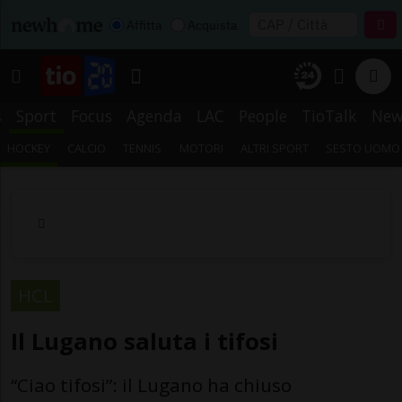
Affitta
Acquista
s
Sport
Focus
Agenda
LAC
People
TioTalk
New
HOCKEY
CALCIO
TENNIS
MOTORI
ALTRI SPORT
SESTO UOMO
HCL
Il Lugano saluta i tifosi
“Ciao tifosi”: il Lugano ha chiuso