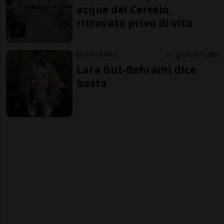
acque del Ceresio,
ritrovato privo di vita
SCI ALPINO
1 gior
67
289
Lara Gut-Behrami dice
basta