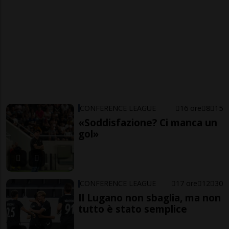
CONFERENCE LEAGUE
16 ore
8
15
«Soddisfazione? Ci manca un
gol»
CONFERENCE LEAGUE
17 ore
12
30
Il Lugano non sbaglia, ma non
tutto è stato semplice