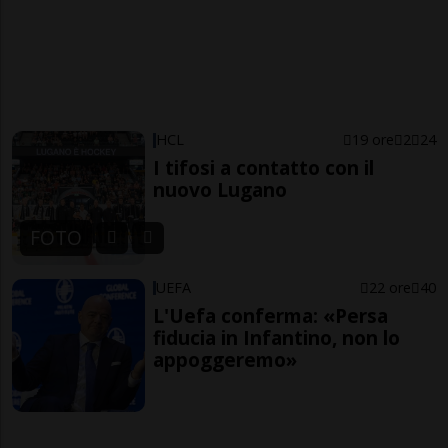
HCL
19 ore
2
24
I tifosi a contatto con il
nuovo Lugano
FOTO
UEFA
22 ore
40
L'Uefa conferma: «Persa
fiducia in Infantino, non lo
appoggeremo»