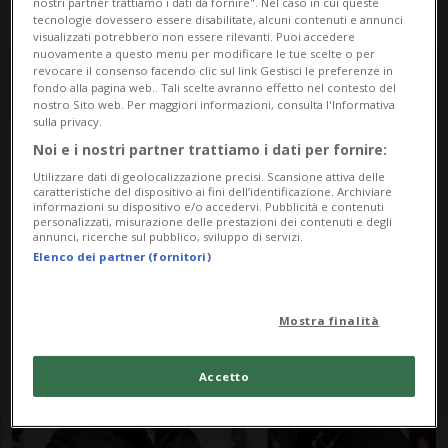
nostri partner trattiamo i dati da fornire". Nel caso in cui queste
tecnologie dovessero essere disabilitate, alcuni contenuti e annunci
visualizzati potrebbero non essere rilevanti. Puoi accedere
nuovamente a questo menu per modificare le tue scelte o per
revocare il consenso facendo clic sul link Gestisci le preferenze in
fondo alla pagina web.. Tali scelte avranno effetto nel contesto del
nostro Sito web. Per maggiori informazioni, consulta l'Informativa
sulla privacy.
Noi e i nostri partner trattiamo i dati per fornire:
Notizie su Hclugano
Utilizzare dati di geolocalizzazione precisi. Scansione attiva delle
caratteristiche del dispositivo ai fini dell’identificazione. Archiviare
informazioni su dispositivo e/o accedervi. Pubblicità e contenuti
personalizzati, misurazione delle prestazioni dei contenuti e degli
annunci, ricerche sul pubblico, sviluppo di servizi.
Segui le notizie e gli approfondimenti su
Elenco dei partner (fornitori)
Hclugano.
Mostra finalità
Accetto