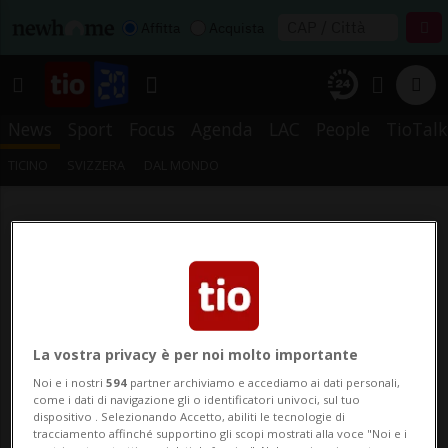
Affitta
Acquista
News
Sport
Focus
Agenda
LAC
People
TioTalk
TICINO
SVIZZERA
DAL MONDO
La vostra privacy è per noi molto importante
Noi e i nostri
594
partner archiviamo e accediamo ai dati personali,
come i dati di navigazione gli o identificatori univoci, sul tuo
dispositivo . Selezionando Accetto, abiliti le tecnologie di
tracciamento affinché supportino gli scopi mostrati alla voce "Noi e i