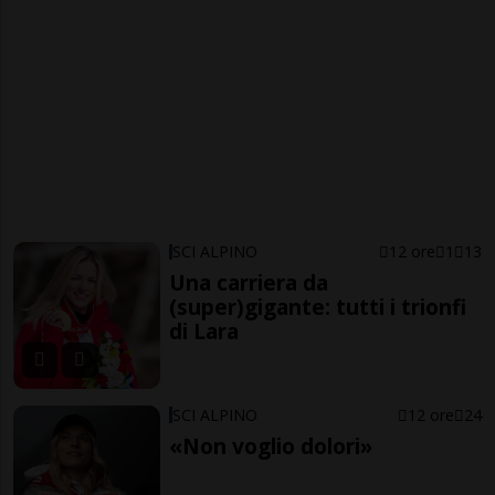
SCI ALPINO
12 ore
1
13
Una carriera da
(super)gigante: tutti i trionfi
di Lara
SCI ALPINO
12 ore
24
«Non voglio dolori»