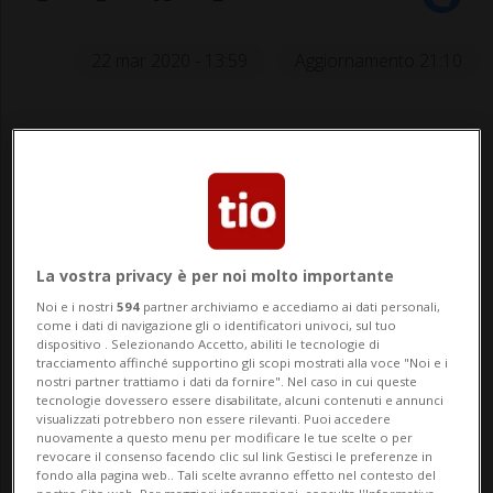
22 mar 2020 - 13:59
Aggiornamento 21:10
La vostra privacy è per noi molto importante
Il 54enne nordamericano era reduce
Noi e i nostri
594
partner archiviamo e accediamo ai dati personali,
come i dati di navigazione gli o identificatori univoci, sul tuo
dall'avventura con il Bolzano in EBEL
dispositivo . Selezionando Accetto, abiliti le tecnologie di
tracciamento affinché supportino gli scopi mostrati alla voce "Noi e i
nostri partner trattiamo i dati da fornire". Nel caso in cui queste
tecnologie dovessero essere disabilitate, alcuni contenuti e annunci
visualizzati potrebbero non essere rilevanti. Puoi accedere
HOCKEY: Risultati e classifiche
nuovamente a questo menu per modificare le tue scelte o per
revocare il consenso facendo clic sul link Gestisci le preferenze in
fondo alla pagina web.. Tali scelte avranno effetto nel contesto del
ROMA - La carriera di Greg Ireland