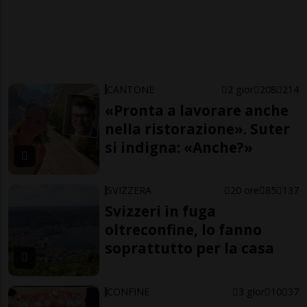
CANTONE
2 gior
208
214
«Pronta a lavorare anche
nella ristorazione». Suter
si indigna: «Anche?»
SVIZZERA
20 ore
85
137
Svizzeri in fuga
oltreconfine, lo fanno
soprattutto per la casa
CONFINE
3 gior
10
37