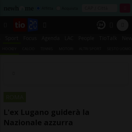
Affitta
Acquista
s
Sport
Focus
Agenda
LAC
People
TioTalk
New
HOCKEY
CALCIO
TENNIS
MOTORI
ALTRI SPORT
SESTO UOMO
ROMA
L'ex Lugano guiderà la
Nazionale azzurra