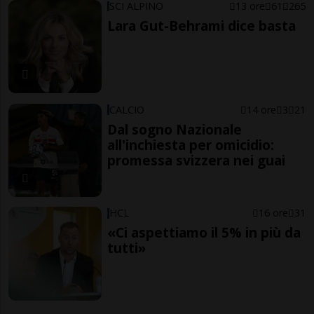
SCI ALPINO
13 ore
61
265
Lara Gut-Behrami dice basta
CALCIO
14 ore
3
21
Dal sogno Nazionale
all'inchiesta per omicidio:
promessa svizzera nei guai
HCL
16 ore
31
«Ci aspettiamo il 5% in più da
tutti»