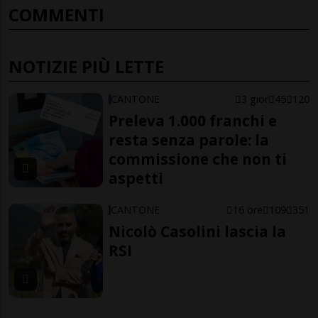
COMMENTI
NOTIZIE PIÙ LETTE
CANTONE
3 gior
45
120
Preleva 1.000 franchi e
resta senza parole: la
commissione che non ti
aspetti
CANTONE
16 ore
109
351
Nicolò Casolini lascia la
RSI