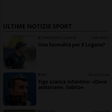
ULTIME NOTIZIE SPORT
CONFERENCE LEAGUE
46 min
1
Una formalità per il Lugano?
FIFA
8 ore
2
44
Figo scarica Infantino: «Deve
andarsene. Subito»
CAOS FTC
10 ore
9