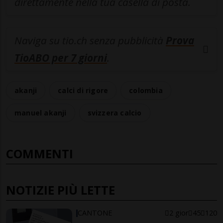
direttamente nella tua casella di posta.
Naviga su tio.ch senza pubblicità
Prova
TioABO per 7 giorni
.
akanji
calci di rigore
colombia
manuel akanji
svizzera calcio
COMMENTI
NOTIZIE PIÙ LETTE
CANTONE
2 gior
45
120