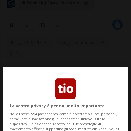
di 20min.ch | Pascal Ruckstuhl, cge
08 lug 2026 - 12:04
Aggiornamento 20:01
3
CALCIO: Risultati e classifiche
VANCOUVER - Perfetto per tutta la partita
ma ancora una volta in difficoltà dagli
La vostra privacy è per noi molto importante
undici metri.
Manuel Akanji
è stato
Noi e i nostri
594
partner archiviamo e accediamo ai dati personali,
come i dati di navigazione gli o identificatori univoci, sul tuo
protagonista, martedì a Vancouver, negli
dispositivo . Selezionando Accetto, abiliti le tecnologie di
tracciamento affinché supportino gli scopi mostrati alla voce "Noi e i