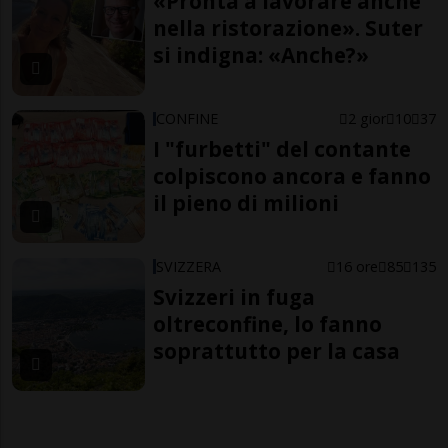
«Pronta a lavorare anche
nella ristorazione». Suter
si indigna: «Anche?»
CONFINE
2 gior
10
37
I "furbetti" del contante
colpiscono ancora e fanno
il pieno di milioni
SVIZZERA
16 ore
85
135
Svizzeri in fuga
oltreconfine, lo fanno
soprattutto per la casa