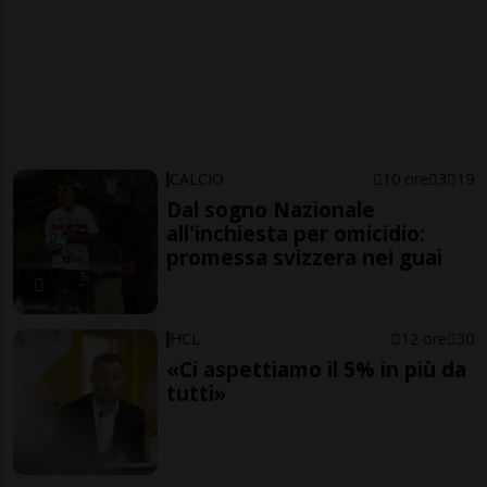
CALCIO
10 ore
3
19
Dal sogno Nazionale
all'inchiesta per omicidio:
promessa svizzera nei guai
HCL
12 ore
30
«Ci aspettiamo il 5% in più da
tutti»