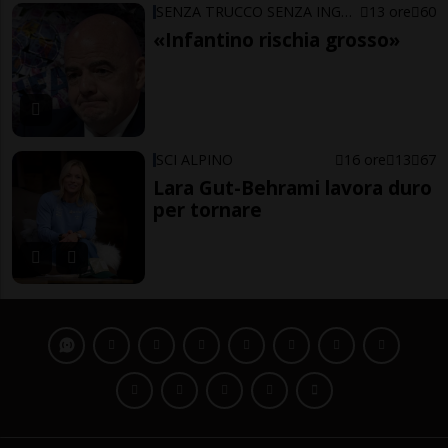
SENZA TRUCCO SENZA ING…ARNO
13 ore
60
«Infantino rischia grosso»
SCI ALPINO
16 ore
13
67
Lara Gut-Behrami lavora duro
per tornare