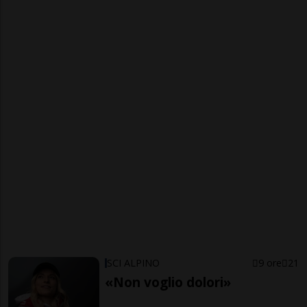
SCI ALPINO
9 ore
21
«Non voglio dolori»