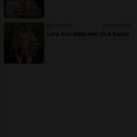
SCI ALPINO
9 ore
59
257
Lara Gut-Behrami dice basta