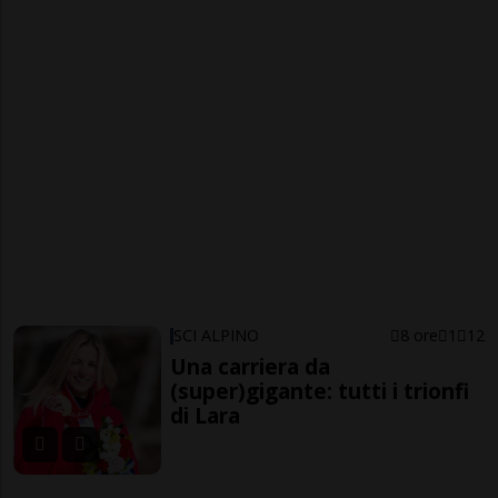
SCI ALPINO
8 ore
1
12
Una carriera da
(super)gigante: tutti i trionfi
di Lara