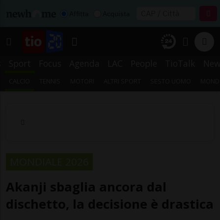
Affitta
Acquista
s
Sport
Focus
Agenda
LAC
People
TioTalk
New
CALCIO
TENNIS
MOTORI
ALTRI SPORT
SESTO UOMO
MONDI
MONDIALE 2026
Akanji sbaglia ancora dal
dischetto, la decisione è drastica