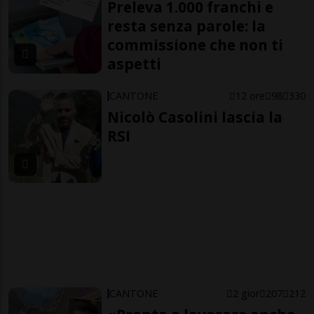
Preleva 1.000 franchi e
resta senza parole: la
commissione che non ti
aspetti
CANTONE
12 ore
98
330
Nicolò Casolini lascia la
RSI
CANTONE
2 gior
207
212