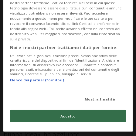
ottavi di finale della Coppa del mondo vinti
nostri partner trattiamo i dati da fornire". Nel caso in cui queste
tecnologie dovessero essere disabilitate, alcuni contenuti e annunci
dalla
Svizzera
contro la Colombia ma ha
visualizzati potrebbero non essere rilevanti. Puoi accedere
nuovamente a questo menu per modificare le tue scelte o per
fallito il proprio tentativo dal dischetto.
revocare il consenso facendo clic sul link Gestisci le preferenze in
fondo alla pagina web.. Tali scelte avranno effetto nel contesto del
nostro Sito web. Per maggiori informazioni, consulta l'Informativa
«Avevo intenzione di tirare nell'angolo
sulla privacy.
Noi e i nostri partner trattiamo i dati per fornire:
sinistro», ha spiegato al termine
Utilizzare dati di geolocalizzazione precisi. Scansione attiva delle
dell’incontro. «Ma, all'ultimo momento, ho
caratteristiche del dispositivo ai fini dell’identificazione. Archiviare
informazioni su dispositivo e/o accedervi. Pubblicità e contenuti
cambiato idea». Il pallone è finito sopra la
personalizzati, misurazione delle prestazioni dei contenuti e degli
annunci, ricerche sul pubblico, sviluppo di servizi.
traversa, dopo che il portiere colombiano
Elenco dei partner (fornitori)
Camilo Vargas si era mosso più volte
Mostra finalità
proprio sul lato scelto inizialmente dal
difensore. «Come tutti sanno, cambiare
Accetto
idea all'ultimo minuto non è mai una
buona idea», ha aggiunto.