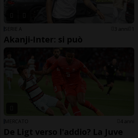
SERIE A
3 anni
1
Akanji-Inter: si può
MERCATO
4 anni
De Ligt verso l'addio? La Juve