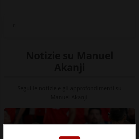
Notizie su Manuel
Akanji
Segui le notizie e gli approfondimenti su
Manuel Akanji.