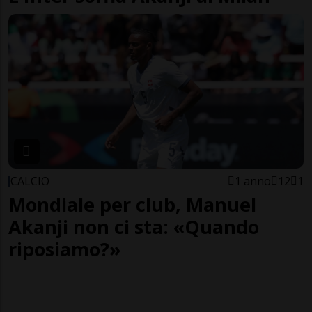
CALCIO
1 anno
12
1
Mondiale per club, Manuel
Akanji non ci sta: «Quando
riposiamo?»