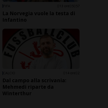
FIFA
13 ore
5
57
La Norvegia vuole la testa di
Infantino
CALCIO
14 ore
2
Dal campo alla scrivania:
Mehmedi riparte da
Winterthur