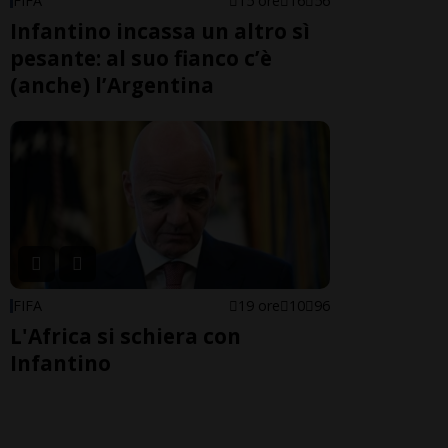
FIFA
15 ore
16
56
Infantino incassa un altro sì
pesante: al suo fianco c’è
(anche) l’Argentina
FIFA
19 ore
10
96
L'Africa si schiera con
Infantino