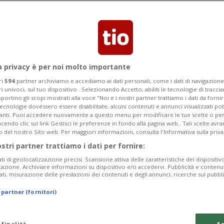
so nelle condizioni professionali di
a privacy è per noi molto importante
ri
594
partner archiviamo e accediamo ai dati personali, come i dati di navigazione 
ri univoci, sul tuo dispositivo . Selezionando Accetto, abiliti le tecnologie di tracc
portino gli scopi mostrati alla voce "Noi e i nostri partner trattiamo i dati da fornir
tecnologie dovessero essere disabilitate, alcuni contenuti e annunci visualizzati 
vanti. Puoi accedere nuovamente a questo menu per modificare le tue scelte o per
endo clic sul link Gestisci le preferenze in fondo alla pagina web.. Tali scelte avr
o del nostro Sito web. Per maggiori informazioni, consulta l'Informativa sulla priva
ostri partner trattiamo i dati per fornire:
ati di geolocalizzazione precisi. Scansione attiva delle caratteristiche del dispositivo 
icazione. Archiviare informazioni su dispositivo e/o accedervi. Pubblicità e contenu
ati, misurazione delle prestazioni dei contenuti e degli annunci, ricerche sul pubbl
 partner (fornitori)
 finalità
Ac