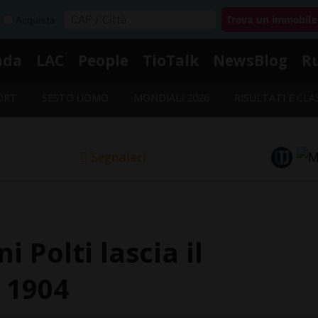
Acquista
nda
LAC
People
TioTalk
NewsBlog
R
ORT
SESTO UOMO
MONDIALI 2026
RISULTATI E CLA
Segnalaci
 Polti lascia il
 1904