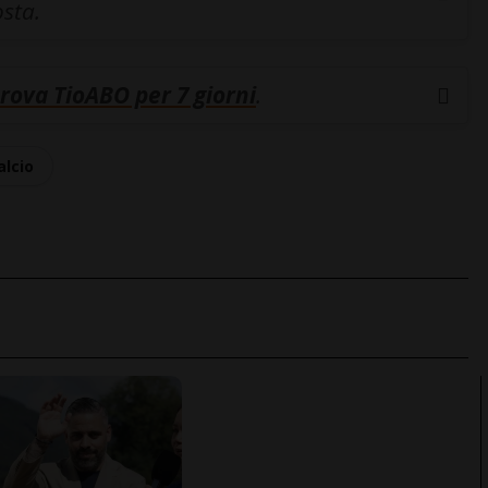
osta.
rova TioABO per 7 giorni
.
alcio