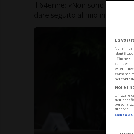
Il 64enne: «Non sono stato mes
dare seguito al mio impegno».
La vostr
Noi e i nost
identificato
affinché sup
cui queste 
essere rile
consenso fac
nel contest
Noi e i n
Utilizzare d
dell’identif
personalizz
di servizi.
Elenco dei
Mostra