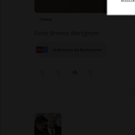
TiPress
Fonte Brenno Martignoni
elaborata da Redazione