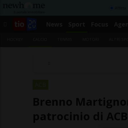
Affitta
News
Sport
Focus
Age
HOCKEY
CALCIO
TENNIS
MOTORI
ALTRI SP
ACB
Brenno Martignoni
patrocinio di ACB