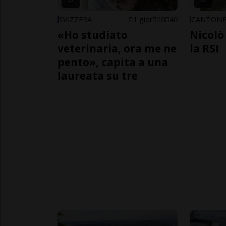
SVIZZERA
1 gior
10
40
CANTON
«Ho studiato
Nicolò 
veterinaria, ora me ne
la RSI
pento», capita a una
laureata su tre