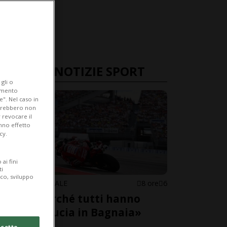
ULTIME NOTIZIE SPORT
gli o
iamento
e". Nel caso in
potrebbero non
 revocare il
anno effetto
cy.
ai fini
ti
ico, sviluppo
MOTOMONDIALE
8 ore
6
«Ecco perché tutti hanno
perso fiducia in Bagnaia»
cetto