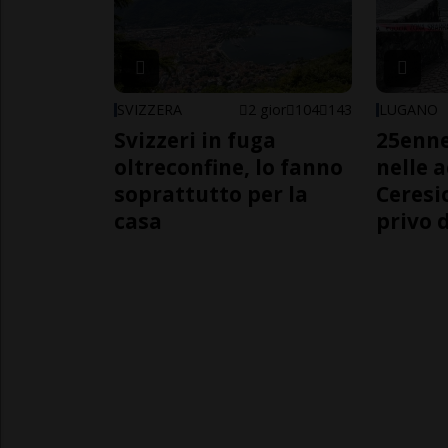
SVIZZERA
2 gior
104
143
LUGANO
Svizzeri in fuga
25enn
oltreconfine, lo fanno
nelle 
soprattutto per la
Ceresi
casa
privo d