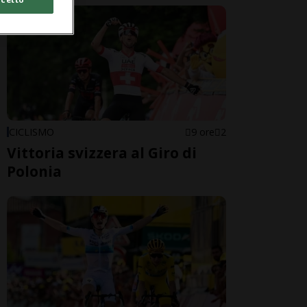
CICLISMO
9 ore
2
Vittoria svizzera al Giro di
Polonia