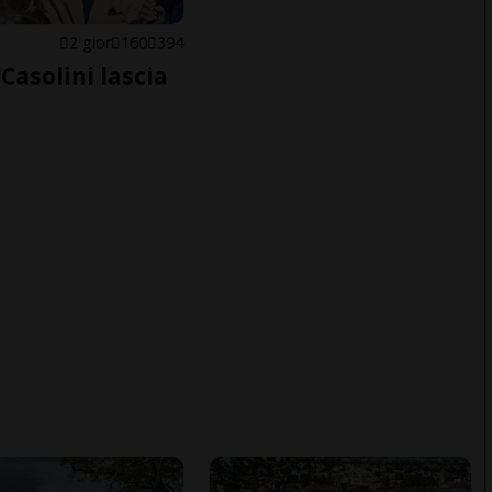
E
2 gior
160
394
Casolini lascia