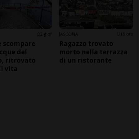
2 gior
ASCONA
15 ore
e scompare
Ragazzo trovato
acque del
morto nella terrazza
o, ritrovato
di un ristorante
i vita