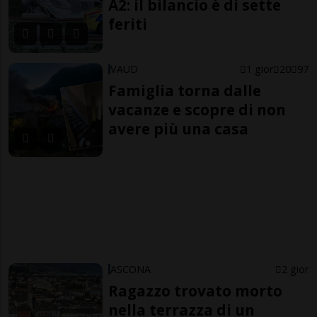
A2: il bilancio è di sette
feriti
VAUD
1 gior
20
97
Famiglia torna dalle
vacanze e scopre di non
avere più una casa
ASCONA
2 gior
Ragazzo trovato morto
nella terrazza di un