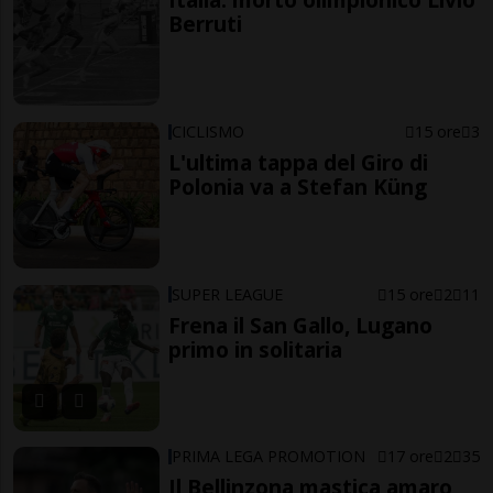
Berruti
CICLISMO
15 ore
3
L'ultima tappa del Giro di
Polonia va a Stefan Küng
SUPER LEAGUE
15 ore
2
11
Frena il San Gallo, Lugano
primo in solitaria
PRIMA LEGA PROMOTION
17 ore
2
35
Il Bellinzona mastica amaro