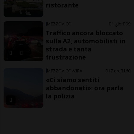
ristorante
MEZZOVICO
1 gior
99
Traffico ancora bloccato
sulla A2, automobilisti in
strada e tanta
frustrazione
MEZZOVICO-VIRA
17 ore
160
«Ci siamo sentiti
abbandonati»: ora parla
la polizia