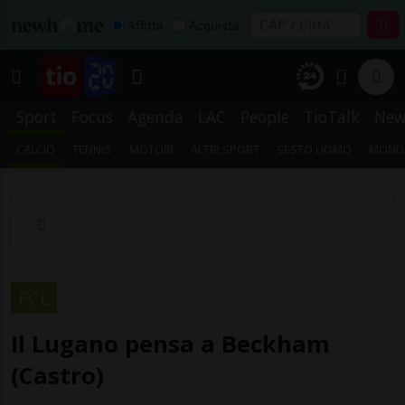
Affitta
Acquista
s
Sport
Focus
Agenda
LAC
People
TioTalk
New
CALCIO
TENNIS
MOTORI
ALTRI SPORT
SESTO UOMO
MONDI
FCL
Il Lugano pensa a Beckham
(Castro)