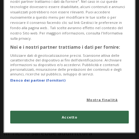
nostri partner trattiamo i dati da fornire". Nel caso in cui queste
mercato è infatti quello di
Beckham
tecnologie dovessero essere disabilitate, alcuni contenuti e annunci
visualizzati potrebbero non essere rilevanti. Puoi accedere
Castro,
giovane ala colombiana di 22 anni
nuovamente a questo menu per modificare le tue scelte o per
revocare il consenso facendo clic sul link Gestisci le preferenze in
il cui nome completo è Beckham David
fondo alla pagina web.. Tali scelte avranno effetto nel contesto del
nostro Sito web. Per maggiori informazioni, consulta l'Informativa
Castro Espinosa.
sulla privacy.
Noi e i nostri partner trattiamo i dati per fornire:
L’interessamento del Lugano per il talento
Utilizzare dati di geolocalizzazione precisi. Scansione attiva delle
caratteristiche del dispositivo ai fini dell’identificazione. Archiviare
informazioni su dispositivo e/o accedervi. Pubblicità e contenuti
attualmente in forza al
FC Millonarios
è
personalizzati, misurazione delle prestazioni dei contenuti e degli
annunci, ricerche sul pubblico, sviluppo di servizi.
stato riportato sia dal giornalista
Elenco dei partner (fornitori)
Guillermo Arango sia dal portale
specializzato colombiano Futbolred.com. E
Mostra finalità
proprio secondo quest’ultimo, il
Accetto
trasferimento del 22enne sudamericano
in Ticino sarebbe addirittura