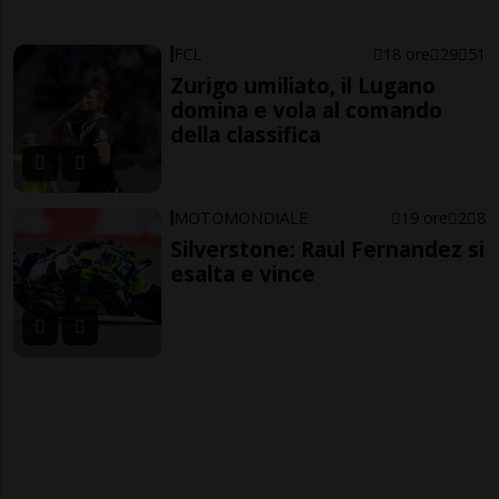
FCL
18 ore
29
51
Zurigo umiliato, il Lugano
domina e vola al comando
della classifica
MOTOMONDIALE
19 ore
2
8
Silverstone: Raul Fernandez si
esalta e vince