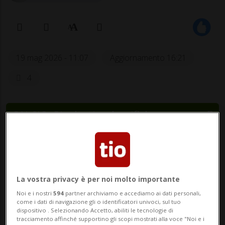
19 mag 2026 - 11:07
Aggiornamento 16:21
4
CALCIO: Risultati e classifiche
LUGANO - A Lugano si sogna Beckham. Ma
attenzione. Perché non stiamo
(ovviamente) parlando dell'ex stella di
La vostra privacy è per noi molto importante
Manchester United e Real Madrid. Il nome
Noi e i nostri
594
partner archiviamo e accediamo ai dati personali,
come i dati di navigazione gli o identificatori univoci, sul tuo
che sta infiammando le indiscrezioni di
dispositivo . Selezionando Accetto, abiliti le tecnologie di
tracciamento affinché supportino gli scopi mostrati alla voce "Noi e i