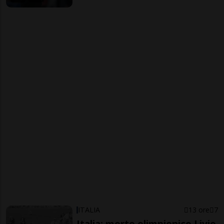
ITALIA
13 ore
7
Italia: morto olimpionico Livio