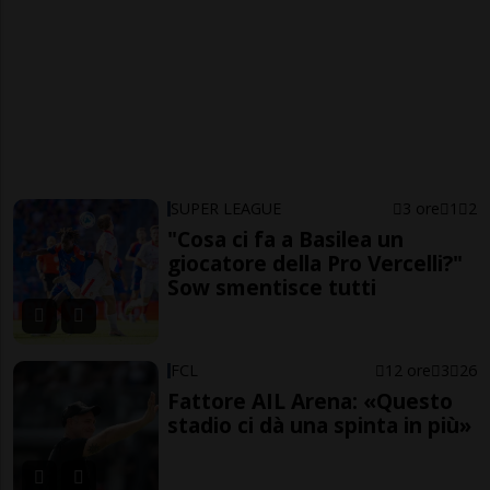
SUPER LEAGUE
3 ore
1
2
"Cosa ci fa a Basilea un
giocatore della Pro Vercelli?"
Sow smentisce tutti
FCL
12 ore
3
26
Fattore AIL Arena: «Questo
stadio ci dà una spinta in più»